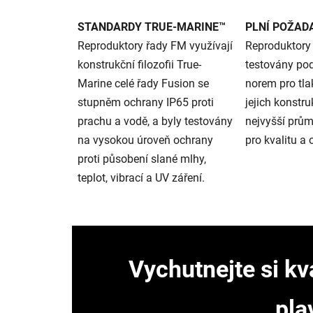
STANDARDY TRUE-MARINE™
PLNÍ POŽAD
Reproduktory řady FM využívají
Reproduktory
konstrukční filozofii True-
testovány po
Marine celé řady Fusion se
norem pro tla
stupněm ochrany IP65 proti
jejich konstru
prachu a vodě, a byly testovány
nejvyšší prů
na vysokou úroveň ochrany
pro kvalitu a 
proti působení slané mlhy,
teplot, vibrací a UV záření.
Vychutnejte si kva
pla