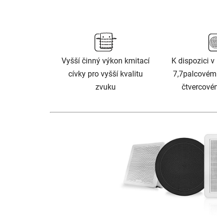
Vyšší činný výkon kmitací
K dispozici v
cívky pro vyšší kvalitu
7,7palcovém
zvuku
čtvercové