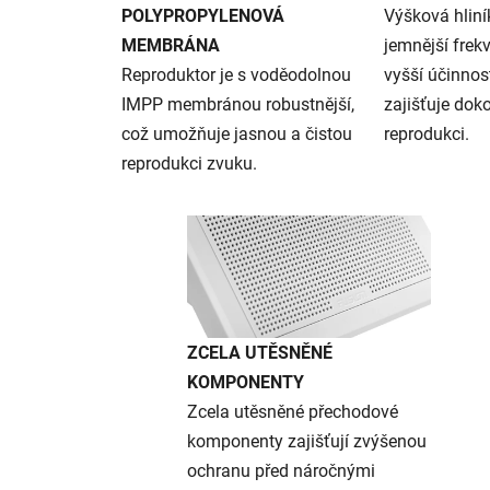
POLYPROPYLENOVÁ
Výšková hlin
MEMBRÁNA
jemnější frek
Reproduktor je s voděodolnou
vyšší účinnos
IMPP membránou robustnější,
zajišťuje dok
což umožňuje jasnou a čistou
reprodukci.
reprodukci zvuku.
ZCELA UTĚSNĚNÉ
KOMPONENTY
Zcela utěsněné přechodové
komponenty zajišťují zvýšenou
ochranu před náročnými