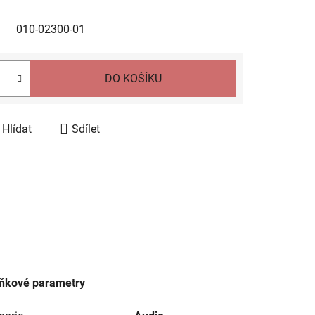
010-02300-01
DO KOŠÍKU
Hlídat
Sdílet
ňkové parametry