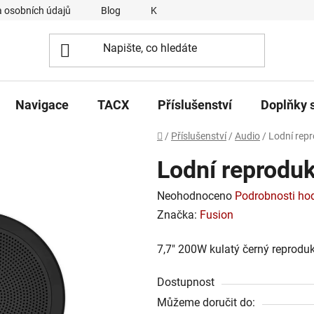
 osobních údajů
Blog
Kontakty
Napsali o nás
Navigace
TACX
Příslušenství
Doplňky 
Domů
/
Příslušenství
/
Audio
/
Lodní rep
Lodní reprodu
Průměrné
Neohodnoceno
Podrobnosti ho
hodnocení
Značka:
Fusion
produktu
7,7" 200W kulatý černý reprodu
je
0,0
Dostupnost
z
Můžeme doručit do:
5