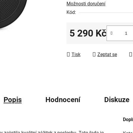
Možnosti doručení
hvězdiček.
Kód:
5 290 Kč
Měrná cena:
Tisk
Zeptat se
Popis
Hodnocení
Diskuze
Dopl
zajistila kvalitní zážitek z poslechu. Tato řada je