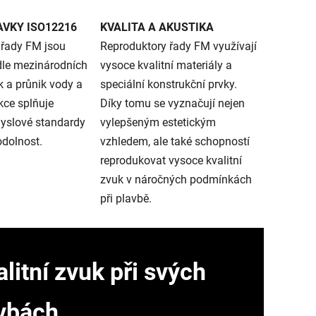
AVKY ISO12216
KVALITA A AKUSTIKA
 řady FM jsou
Reproduktory řady FM využívají
dle mezinárodních
vysoce kvalitní materiály a
k a průnik vody a
speciální konstrukční prvky.
kce splňuje
Díky tomu se vyznačují nejen
myslové standardy
vylepšeným estetickým
odolnost.
vzhledem, ale také schopností
reprodukovat vysoce kvalitní
zvuk v náročných podmínkách
při plavbě.
litní zvuk při svých
vbách