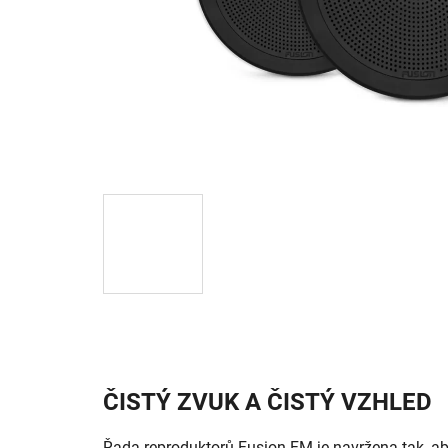
ČISTÝ ZVUK A ČISTÝ VZHLED
Řada reproduktorů Fusion FM je navržena tak, aby 