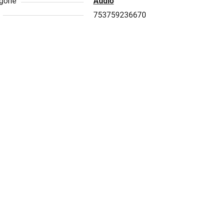
gorie
Audio
753759236670