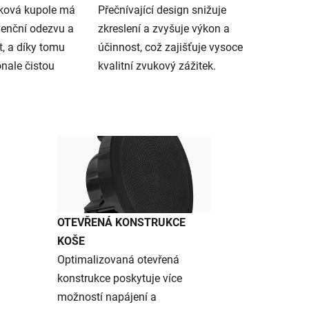
íková kupole má
Přečnívající design snižuje
venční odezvu a
zkreslení a zvyšuje výkon a
t, a díky tomu
účinnost, což zajišťuje vysoce
onale čistou
kvalitní zvukový zážitek.
OTEVŘENÁ KONSTRUKCE
KOŠE
Optimalizovaná otevřená
konstrukce poskytuje více
možností napájení a