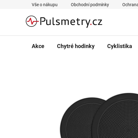
Přejít
Vše o nákupu
Obchodní podmínky
Ochrana
na
obsah
Akce
Chytré hodinky
Cyklistika