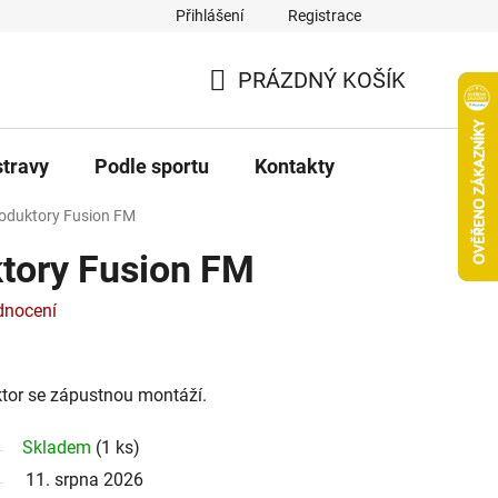
Přihlášení
Registrace
PRÁZDNÝ KOŠÍK
NÁKUPNÍ
KOŠÍK
stravy
Podle sportu
Kontakty
roduktory Fusion FM
ktory Fusion FM
dnocení
ktor se zápustnou montáží.
Skladem
(
1 ks
)
11. srpna 2026