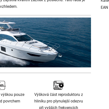
Kate
 vzhledem.
EAN
s výškou pouze
Výšková část reproduktoru z
d povrchem
hliníku pro plynulejší odezvu
při vyšších frekvencích