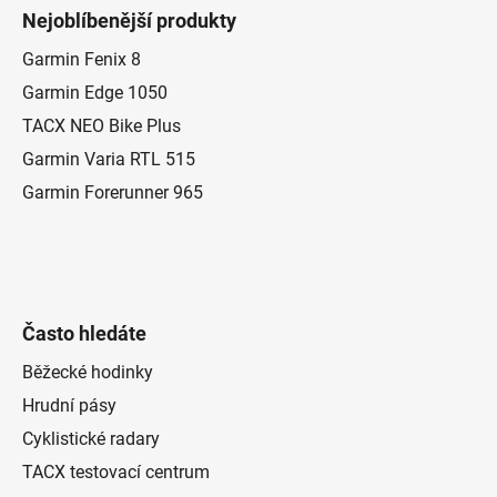
á
Nejoblíbenější produkty
p
a
Garmin Fenix 8
t
Garmin Edge 1050
í
TACX NEO Bike Plus
Garmin Varia RTL 515
Garmin Forerunner 965
Často hledáte
Běžecké hodinky
Hrudní pásy
Cyklistické radary
TACX testovací centrum