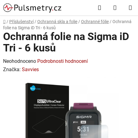
Přejít
Hledat
NÁKUP
na
obsah
KOŠÍK
Domů
/
Příslušenství
/
Ochranná skla a folie
/
Ochranné fólie
/
Ochranná
folie na Sigma iD Tri - 6 kusů
Ochranná folie na Sigma iD
Tri - 6 kusů
Průměrné
Neohodnoceno
Podrobnosti hodnocení
hodnocení
Značka:
Savvies
produktu
je
0,0
z
5
hvězdiček.