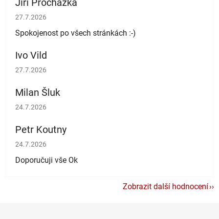
Jiří Procházka
Hodnocení obchodu je 5 z 5 hvězdiček.
27.7.2026
Spokojenost po všech stránkách :-)
Ivo Vild
Hodnocení obchodu je 5 z 5 hvězdiček.
27.7.2026
Milan Šluk
Hodnocení obchodu je 5 z 5 hvězdiček.
24.7.2026
Petr Koutny
Hodnocení obchodu je 5 z 5 hvězdiček.
24.7.2026
Doporučuji vše Ok
Zobrazit další hodnocení
Z