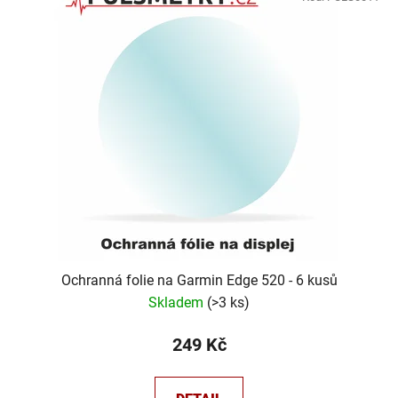
ý
r
p
o
i
d
s
u
p
k
r
t
o
ů
d
u
k
t
ů
Ochranná folie na Garmin Edge 520 - 6 kusů
Skladem
(
>3 ks
)
249 Kč