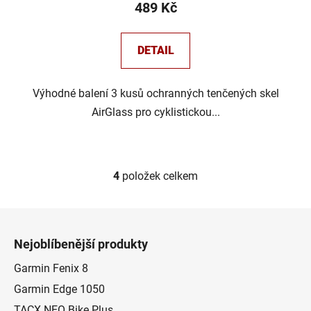
489 Kč
DETAIL
Výhodné balení 3 kusů ochranných tenčených skel
AirGlass pro cyklistickou...
4
položek celkem
O
v
l
Z
á
á
d
Nejoblíbenější produkty
p
a
a
Garmin Fenix 8
c
t
í
Garmin Edge 1050
p
í
TACX NEO Bike Plus