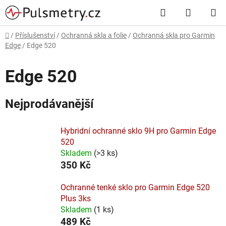
Přejít
Hledat
NÁKUP
na
obsah
KOŠÍK
Domů
/
Příslušenství
/
Ochranná skla a folie
/
Ochranná skla pro Garmin
Edge
/
Edge 520
Edge 520
Nejprodávanější
Hybridní ochranné sklo 9H pro Garmin Edge
520
Skladem
(
>3 ks
)
350 Kč
Ochranné tenké sklo pro Garmin Edge 520
Plus 3ks
Skladem
(
1 ks
)
489 Kč