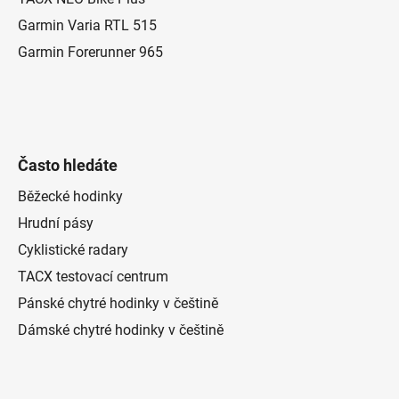
r
Garmin Varia RTL 515
v
k
Garmin Forerunner 965
y
v
ý
p
i
Často hledáte
s
u
Běžecké hodinky
Hrudní pásy
Cyklistické radary
TACX testovací centrum
Pánské chytré hodinky v češtině
Dámské chytré hodinky v češtině