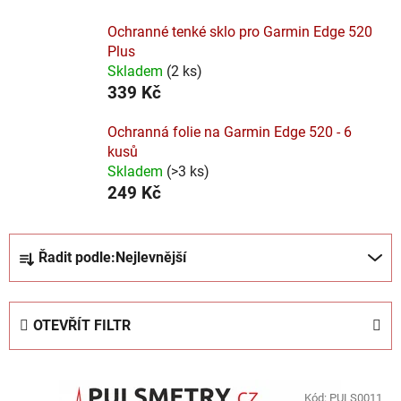
Ochranné tenké sklo pro Garmin Edge 520
Plus
Skladem
(
2 ks
)
339 Kč
Ochranná folie na Garmin Edge 520 - 6
kusů
Skladem
(
>3 ks
)
249 Kč
Ř
Řadit podle:
Nejlevnější
a
z
e
OTEVŘÍT FILTR
n
í
V
p
Kód:
PULS0011