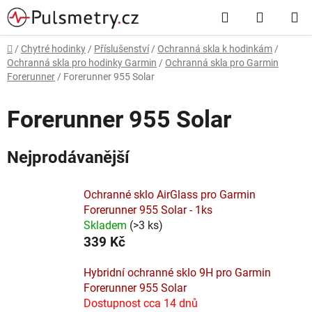
Přejít
Hledat
NÁKUP
na
obsah
KOŠÍK
Domů
/
Chytré hodinky
/
Příslušenství
/
Ochranná skla k hodinkám
/
Ochranná skla pro hodinky Garmin
/
Ochranná skla pro Garmin
Forerunner
/
Forerunner 955 Solar
Forerunner 955 Solar
Nejprodávanější
Ochranné sklo AirGlass pro Garmin
Forerunner 955 Solar - 1ks
Skladem
(
>3 ks
)
339 Kč
Hybridní ochranné sklo 9H pro Garmin
Forerunner 955 Solar
Dostupnost cca 14 dnů