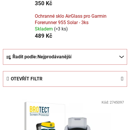
350 Kč
Ochranné sklo AirGlass pro Garmin
Forerunner 955 Solar - 3ks
Skladem
(
>3 ks
)
489 Kč
Ř
Řadit podle:
Nejprodávanější
a
z
e
OTEVŘÍT FILTR
n
í
V
p
ý
Kód:
2745097
r
p
o
i
d
s
u