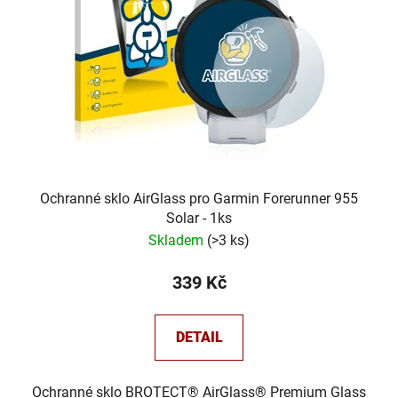
p
k
r
t
o
ů
d
u
k
t
ů
Ochranné sklo AirGlass pro Garmin Forerunner 955
Solar - 1ks
Skladem
(
>3 ks
)
339 Kč
DETAIL
Ochranné sklo BROTECT® AirGlass® Premium Glass