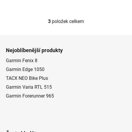
3
položek celkem
O
v
l
Z
á
á
d
Nejoblíbenější produkty
p
a
a
Garmin Fenix 8
c
t
í
Garmin Edge 1050
p
í
TACX NEO Bike Plus
r
Garmin Varia RTL 515
v
k
Garmin Forerunner 965
y
v
ý
p
i