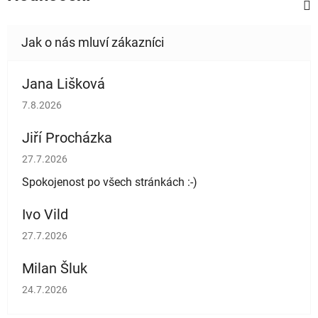
Jana Lišková
Hodnocení obchodu je 5 z 5 hvězdiček.
7.8.2026
Jiří Procházka
Hodnocení obchodu je 5 z 5 hvězdiček.
27.7.2026
Spokojenost po všech stránkách :-)
Ivo Vild
Hodnocení obchodu je 5 z 5 hvězdiček.
27.7.2026
Milan Šluk
Hodnocení obchodu je 5 z 5 hvězdiček.
24.7.2026