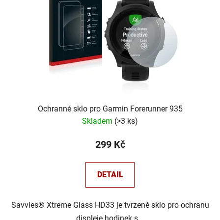
Ochranné sklo pro Garmin Forerunner 935
Skladem
(
>3 ks
)
299 Kč
DETAIL
Savvies® Xtreme Glass HD33 je tvrzené sklo pro ochranu
displeje hodinek s...