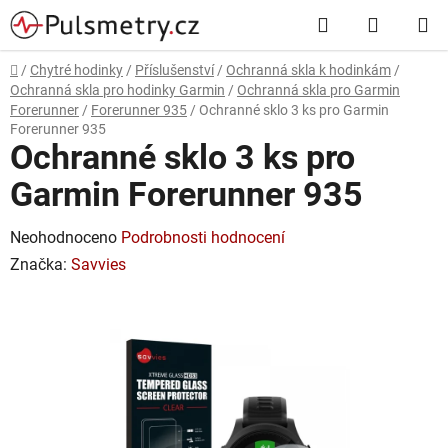
Přejít
Hledat
NÁKUP
na
obsah
KOŠÍK
Domů
/
Chytré hodinky
/
Příslušenství
/
Ochranná skla k hodinkám
/
Ochranná skla pro hodinky Garmin
/
Ochranná skla pro Garmin
Forerunner
/
Forerunner 935
/
Ochranné sklo 3 ks pro Garmin
Forerunner 935
Ochranné sklo 3 ks pro
Garmin Forerunner 935
Průměrné
Neohodnoceno
Podrobnosti hodnocení
hodnocení
Značka:
Savvies
produktu
je
0,0
z
5
hvězdiček.