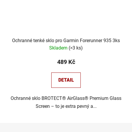
Ochranné tenké sklo pro Garmin Forerunner 935 3ks
Skladem
(
>3 ks
)
489 Kč
DETAIL
Ochranné sklo BROTECT® AirGlass® Premium Glass
Screen – to je extra pevný a...
Z