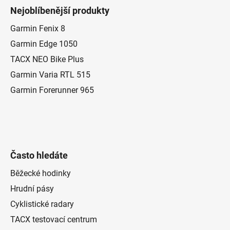
á
Nejoblíbenější produkty
p
a
Garmin Fenix 8
t
Garmin Edge 1050
í
TACX NEO Bike Plus
Garmin Varia RTL 515
Garmin Forerunner 965
Často hledáte
Běžecké hodinky
Hrudní pásy
Cyklistické radary
TACX testovací centrum