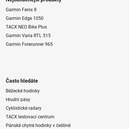
p
a
Garmin Fenix 8
t
Garmin Edge 1050
í
TACX NEO Bike Plus
Garmin Varia RTL 515
Garmin Forerunner 965
Často hledáte
Běžecké hodinky
Hrudní pásy
Cyklistické radary
TACX testovací centrum
Pánské chytré hodinky v češtině