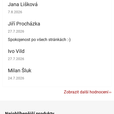
Jana Lišková
Hodnocení obchodu je 5 z 5 hvězdiček.
7.8.2026
Jiří Procházka
Hodnocení obchodu je 5 z 5 hvězdiček.
27.7.2026
Spokojenost po všech stránkách :-)
Ivo Vild
Hodnocení obchodu je 5 z 5 hvězdiček.
27.7.2026
Milan Šluk
Hodnocení obchodu je 5 z 5 hvězdiček.
24.7.2026
Zobrazit další hodnocení
Z
á
Nejoblíbenější produkty