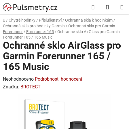
Přejít
Hledat
NÁKUP
na
obsah
KOŠÍK
Domů
/
Chytré hodinky
/
Příslušenství
/
Ochranná skla k hodinkám
/
Ochranná skla pro hodinky Garmin
/
Ochranná skla pro Garmin
Forerunner
/
Forerunner 165
/
Ochranné sklo AirGlass pro Garmin
Forerunner 165 / 165 Music
Ochranné sklo AirGlass pro
Garmin Forerunner 165 /
165 Music
Průměrné
Neohodnoceno
Podrobnosti hodnocení
hodnocení
Značka:
BROTECT
produktu
je
0,0
z
5