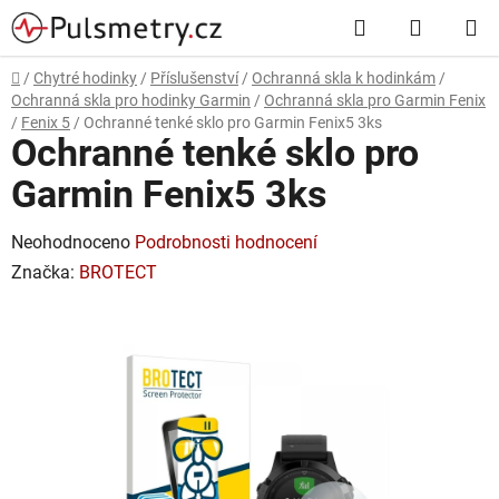
Přejít
Hledat
NÁKUP
na
obsah
KOŠÍK
Domů
/
Chytré hodinky
/
Příslušenství
/
Ochranná skla k hodinkám
/
Ochranná skla pro hodinky Garmin
/
Ochranná skla pro Garmin Fenix
/
Fenix 5
/
Ochranné tenké sklo pro Garmin Fenix5 3ks
Ochranné tenké sklo pro
Garmin Fenix5 3ks
Průměrné
Neohodnoceno
Podrobnosti hodnocení
hodnocení
Značka:
BROTECT
produktu
je
0,0
z
5
hvězdiček.