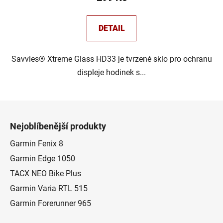
DETAIL
Savvies® Xtreme Glass HD33 je tvrzené sklo pro ochranu
displeje hodinek s...
Z
á
Nejoblíbenější produkty
p
a
Garmin Fenix 8
t
Garmin Edge 1050
í
TACX NEO Bike Plus
Garmin Varia RTL 515
Garmin Forerunner 965