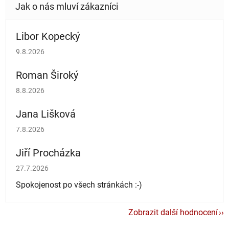
Libor Kopecký
Hodnocení obchodu je 5 z 5 hvězdiček.
9.8.2026
Roman Široký
Hodnocení obchodu je 5 z 5 hvězdiček.
8.8.2026
Jana Lišková
Hodnocení obchodu je 5 z 5 hvězdiček.
7.8.2026
Jiří Procházka
Hodnocení obchodu je 5 z 5 hvězdiček.
27.7.2026
Spokojenost po všech stránkách :-)
Zobrazit další hodnocení