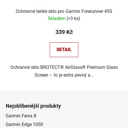
Ochranné tenké sklo pro Garmin Forerunner 45S
Skladem
(
>3 ks
)
339 Kč
DETAIL
Ochranné sklo BROTECT® AirGlass® Premium Glass
Screen – to je extra pevný a...
Z
á
Nejoblíbenější produkty
p
a
Garmin Fenix 8
t
Garmin Edge 1050