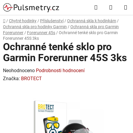
Přejít
Hledat
NÁKUP
na
obsah
KOŠÍK
Domů
/
Chytré hodinky
/
Příslušenství
/
Ochranná skla k hodinkám
/
Ochranná skla pro hodinky Garmin
/
Ochranná skla pro Garmin
Forerunner
/
Forerunner 45s
/
Ochranné tenké sklo pro Garmin
Forerunner 45S 3ks
Ochranné tenké sklo pro
Garmin Forerunner 45S 3ks
Průměrné
Neohodnoceno
Podrobnosti hodnocení
hodnocení
Značka:
BROTECT
produktu
je
0,0
z
5
hvězdiček.