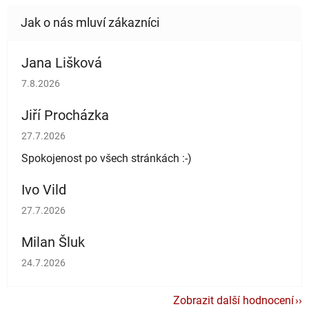
Jana Lišková
Hodnocení obchodu je 5 z 5 hvězdiček.
7.8.2026
Jiří Procházka
Hodnocení obchodu je 5 z 5 hvězdiček.
27.7.2026
Spokojenost po všech stránkách :-)
Ivo Vild
Hodnocení obchodu je 5 z 5 hvězdiček.
27.7.2026
Milan Šluk
Hodnocení obchodu je 5 z 5 hvězdiček.
24.7.2026
Zobrazit další hodnocení