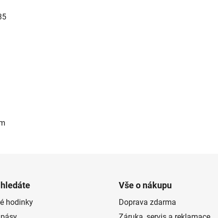
35
um
 hledáte
Vše o nákupu
é hodinky
Doprava zdarma
 pásy
Záruka, servis a reklamace