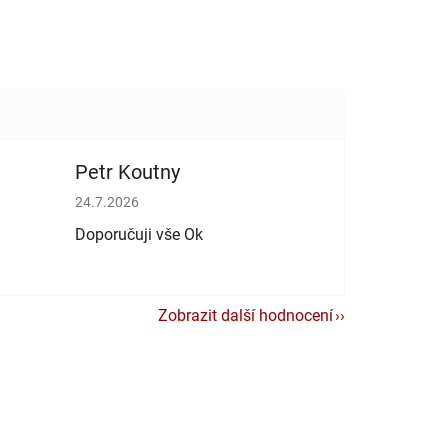
Petr Koutny
vězdiček.
Hodnocení obchodu je 5 z 5 hvězdiček.
24.7.2026
Doporučuji vše Ok
Zobrazit další hodnocení