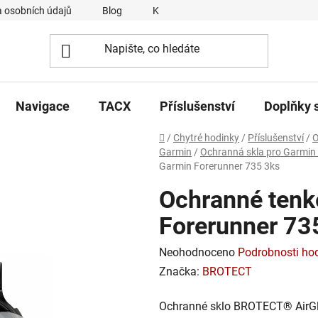
 osobních údajů
Blog
Kontakty
Napsali o nás
Navigace
TACX
Příslušenství
Doplňky 
Domů
/
Chytré hodinky
/
Příslušenství
/
O
Garmin
/
Ochranná skla pro Garmin
Garmin Forerunner 735 3ks
Ochranné tenk
Forerunner 73
Průměrné
Neohodnoceno
Podrobnosti ho
hodnocení
Značka:
BROTECT
produktu
Ochranné sklo BROTECT® AirGla
je