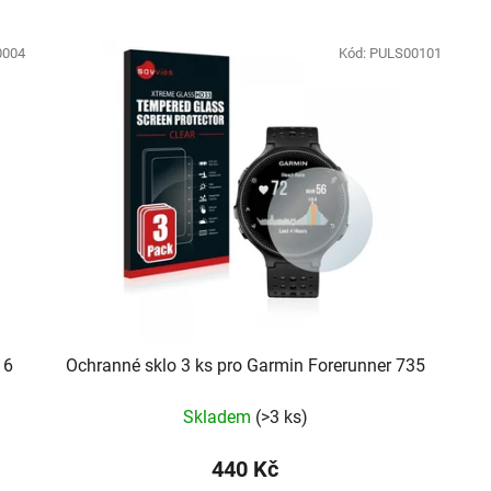
0004
Kód:
PULS00101
 6
Ochranné sklo 3 ks pro Garmin Forerunner 735
Skladem
(
>3 ks
)
440 Kč