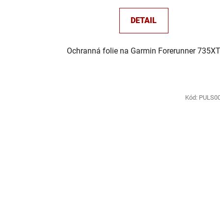
DETAIL
Ochranná folie na Garmin Forerunner 735X
Kód:
PULS0