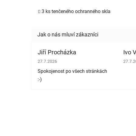
3 ks tenčeného ochranného skla
Jiří Procházka
Ivo V
Hodnocení obchodu je 5 z 5 hvězdiček.
Hodno
27.7.2026
27.7.
Spokojenost po všech stránkách
:-)