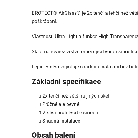
BROTECT® AirGlass® je 2x tenčí a lehčí než větši
poškrábání.
Vlastnosti Ultra-Light a funkce High-Transparency
Sklo má rovněž vrstvu omezující tvorbu šmouh a ot
Lepicí vrstva zajišťuje snadnou instalaci bez bubl
Základní specifikace
2x tenčí než většina jiných skel
Průžné ale pevné
Vrstva proti tvorbě šmouh
Snadná instalace
Obsah balení