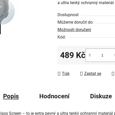
a ultra tenký ochranný materiá
0,0
z
Dostupnost
5
Můžeme doručit do:
hvězdiček.
Možnosti doručení
Kód:
489 Kč
Měrná cena:
Tisk
Zeptat se
Popis
Hodnocení
Diskuze
 Screen – to je extra pevný a ultra tenký ochranný materiál 