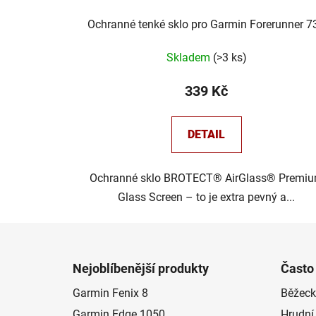
Ochranné tenké sklo pro Garmin Forerunner 7
Skladem
(
>3 ks
)
339 Kč
DETAIL
Ochranné sklo BROTECT® AirGlass® Premi
Glass Screen – to je extra pevný a...
Z
á
Nejoblíbenější produkty
Často
p
Garmin Fenix 8
Běžeck
a
Garmin Edge 1050
Hrudní