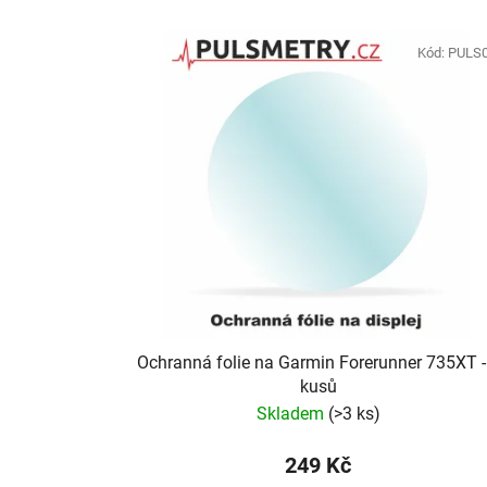
Kód:
PULS
Ochranná folie na Garmin Forerunner 735XT -
kusů
Skladem
(
>3 ks
)
249 Kč