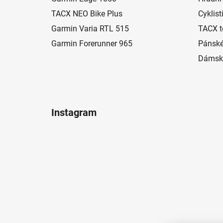
t
í
TACX NEO Bike Plus
Cyklist
Garmin Varia RTL 515
TACX t
Garmin Forerunner 965
Pánské
Dámské
Instagram