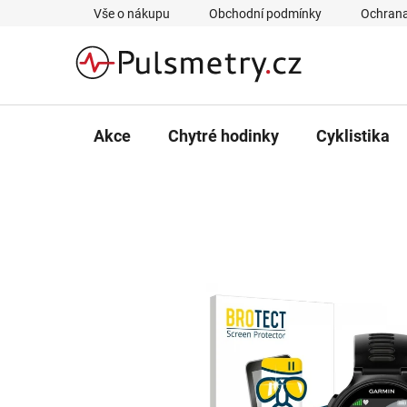
Přejít
Vše o nákupu
Obchodní podmínky
Ochrana
na
obsah
Akce
Chytré hodinky
Cyklistika