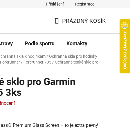
Přihlášení
Registrace
PRÁZDNÝ KOŠÍK
NÁKUPNÍ
KOŠÍK
stravy
Podle sportu
Kontakty
chranná skla k hodinkám
/
Ochranná skla pro hodinky
 Forerunner
/
Forerunner 735
/
Ochranné tenké sklo pro
é sklo pro Garmin
5 3ks
dnocení
ss® Premium Glass Screen – to je extra pevný