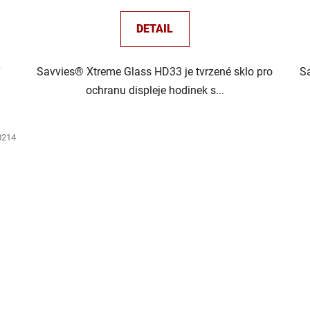
DETAIL
T
Savvies® Xtreme Glass HD33 je tvrzené sklo pro
Sa
ochranu displeje hodinek s...
0214