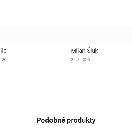
ild
Milan Šluk
cení obchodu je 5 z 5 hvězdiček.
Hodnocení obchodu je 5 z 5 h
2026
24.7.2026
Podobné produkty