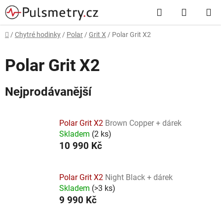
Přejít
Hledat
NÁKUP
na
obsah
KOŠÍK
Domů
/
Chytré hodinky
/
Polar
/
Grit X
/
Polar Grit X2
Polar Grit X2
Nejprodávanější
Polar Grit X2
Brown Copper + dárek
Skladem
(
2 ks
)
10 990 Kč
Polar Grit X2
Night Black + dárek
Skladem
(
>3 ks
)
9 990 Kč