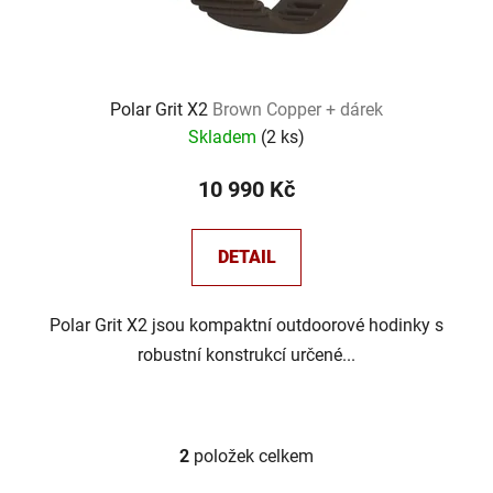
Polar Grit X2
Brown Copper + dárek
Skladem
(
2 ks
)
10 990 Kč
DETAIL
Polar Grit X2 jsou kompaktní outdoorové hodinky s
robustní konstrukcí určené...
2
položek celkem
O
v