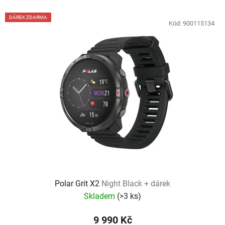
V
DÁREK ZDARMA
ý
Kód:
900115134
p
i
s
p
r
o
d
u
k
t
ů
Polar Grit X2
Night Black + dárek
Skladem
(
>3 ks
)
9 990 Kč