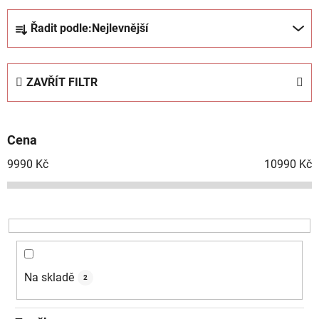
Ř
Řadit podle:
Nejlevnější
a
z
e
ZAVŘÍT FILTR
n
í
p
Cena
r
o
9990
Kč
10990
Kč
d
u
k
t
ů
Na skladě
2