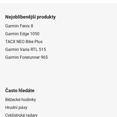
l
Z
á
á
d
Nejoblíbenější produkty
p
a
a
Garmin Fenix 8
c
t
í
Garmin Edge 1050
p
í
TACX NEO Bike Plus
r
Garmin Varia RTL 515
v
k
Garmin Forerunner 965
y
v
ý
p
i
Často hledáte
s
u
Běžecké hodinky
Hrudní pásy
Cyklistické radary