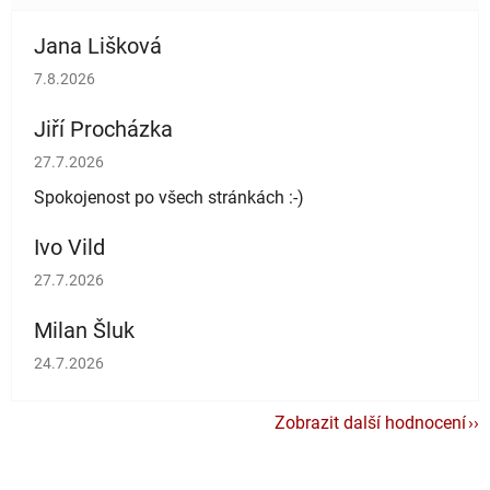
Jana Lišková
Hodnocení obchodu je 5 z 5 hvězdiček.
7.8.2026
Jiří Procházka
Hodnocení obchodu je 5 z 5 hvězdiček.
27.7.2026
Spokojenost po všech stránkách :-)
Ivo Vild
Hodnocení obchodu je 5 z 5 hvězdiček.
27.7.2026
Milan Šluk
Hodnocení obchodu je 5 z 5 hvězdiček.
24.7.2026
Zobrazit další hodnocení