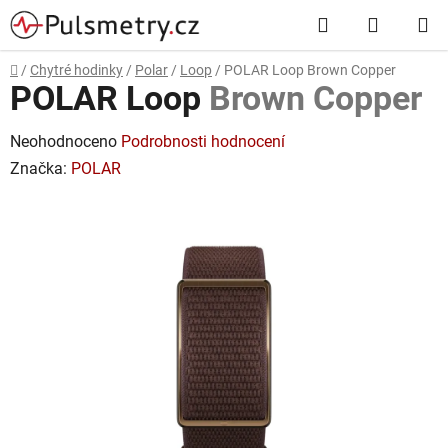
Přejít
Hledat
NÁKUP
na
obsah
KOŠÍK
Domů
/
Chytré hodinky
/
Polar
/
Loop
/
POLAR Loop
Brown Copper
POLAR Loop
Brown Copper
Průměrné
Neohodnoceno
Podrobnosti hodnocení
hodnocení
Značka:
POLAR
produktu
je
0,0
z
5
hvězdiček.