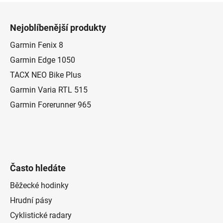
Z
á
Nejoblíbenější produkty
p
a
Garmin Fenix 8
t
Garmin Edge 1050
í
TACX NEO Bike Plus
Garmin Varia RTL 515
Garmin Forerunner 965
Často hledáte
Běžecké hodinky
Hrudní pásy
Cyklistické radary