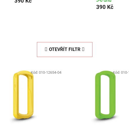
390 Kč
3-6 dnů
390 Kč
OTEVŘÍT FILTR
Kód:
010-12654-04
Kód:
010-