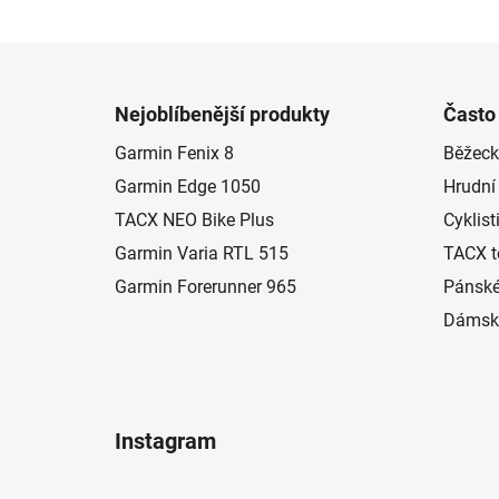
Z
á
Nejoblíbenější produkty
Často
p
Garmin Fenix 8
Běžeck
a
Garmin Edge 1050
Hrudní
t
í
TACX NEO Bike Plus
Cyklist
Garmin Varia RTL 515
TACX t
Garmin Forerunner 965
Pánské
Dámské
Instagram