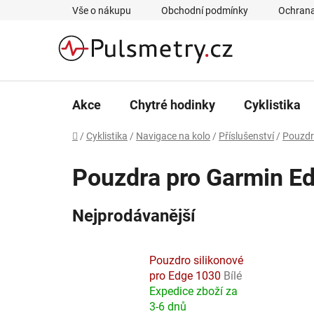
Přejít
Vše o nákupu
Obchodní podmínky
Ochrana
na
obsah
Akce
Chytré hodinky
Cyklistika
Domů
/
Cyklistika
/
Navigace na kolo
/
Příslušenství
/
Pouzd
Pouzdra pro Garmin E
Nejprodávanější
Pouzdro silikonové
pro Edge 1030
Bílé
Expedice zboží za
3-6 dnů