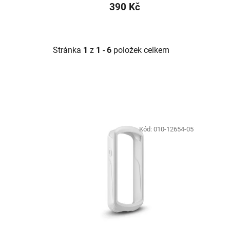
390 Kč
Stránka
1
z
1
-
6
položek celkem
V
ý
Kód:
010-12654-05
p
i
s
p
r
o
d