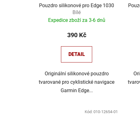
u
Pouzdro silikonové pro Edge 1030
Pouzd
Bílé
k
Expedice zboží za 3-6 dnů
t
ů
390 Kč
DETAIL
Originální silikonové pouzdro
Or
tvarované pro cyklistické navigace
tvaro
Garmin Edge...
Kód:
010-12654-01