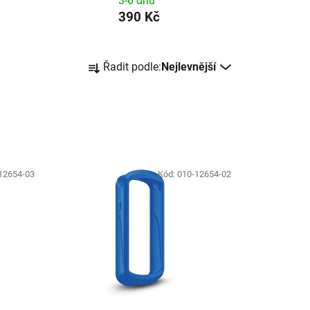
3-6 dnů
390 Kč
Ř
Řadit podle:
Nejlevnější
a
z
e
n
í
p
12654-03
Kód:
010-12654-02
r
o
d
u
k
t
ů