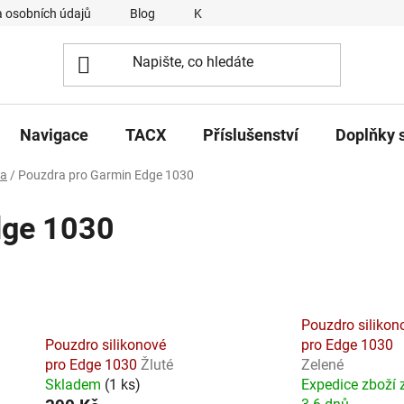
 osobních údajů
Blog
Kontakty
Napsali o nás
Navigace
TACX
Příslušenství
Doplňky 
ra
/
Pouzdra pro Garmin Edge 1030
dge 1030
Pouzdro silikon
Pouzdro silikonové
pro Edge 1030
pro Edge 1030
Žluté
Zelené
Skladem
(
1 ks
)
Expedice zboží 