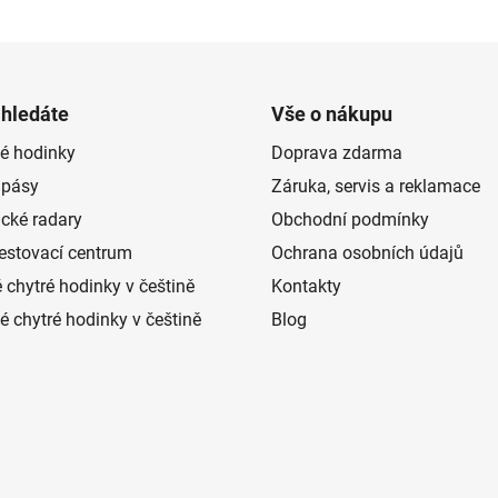
O
v
l
á
d
 hledáte
Vše o nákupu
a
é hodinky
Doprava zdarma
c
í
 pásy
Záruka, servis a reklamace
p
ické radary
Obchodní podmínky
r
estovací centrum
Ochrana osobních údajů
v
k
 chytré hodinky v češtině
Kontakty
y
 chytré hodinky v češtině
Blog
v
ý
p
i
s
u