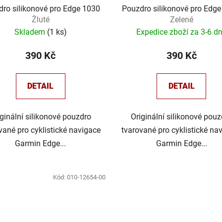
ro silikonové pro Edge 1030
Pouzdro silikonové pro Edg
Žluté
Zelené
Skladem
(
1 ks
)
Expedice zboží za 3-6 d
390 Kč
390 Kč
DETAIL
DETAIL
iginální silikonové pouzdro
Originální silikonové pouz
vané pro cyklistické navigace
tvarované pro cyklistické na
Garmin Edge...
Garmin Edge...
Kód:
010-12654-00