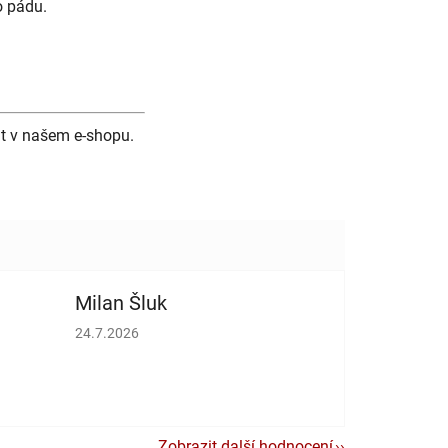
o pádu.
it v našem e-shopu.
Milan Šluk
vězdiček.
Hodnocení obchodu je 5 z 5 hvězdiček.
24.7.2026
Zobrazit další hodnocení