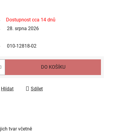
Dostupnost cca 14 dnů
28. srpna 2026
010-12818-02
DO KOŠÍKU
Hlídat
Sdílet
jich tvar včetně