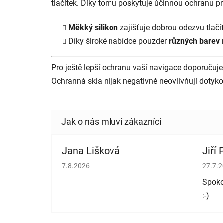
tlačítek. Díky tomu poskytuje účinnou ochranu 
Měkký silikon
zajišťuje dobrou odezvu tlačí
Díky široké nabídce pouzder
různých barev
Pro ještě lepší ochranu vaší navigace doporučuj
Ochranná skla nijak negativně neovlivňují dotykov
Jana Lišková
Jiří
Hodnocení obchodu je 5 z 5 hvězdiček.
Hodno
7.8.2026
27.7.
Spoko
:-)