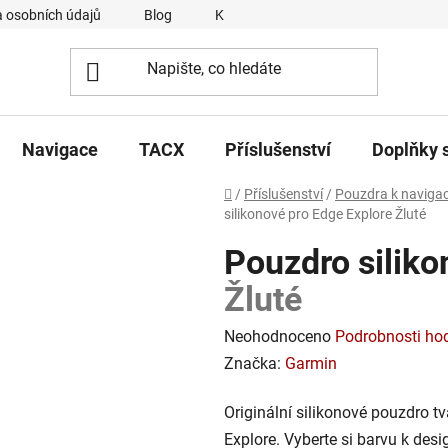
 osobních údajů
Blog
Kontakty
Napsali o nás
Navigace
TACX
Příslušenství
Doplňky 
Domů
/
Příslušenství
/
Pouzdra k naviga
silikonové pro Edge Explore
Žluté
Pouzdro siliko
Žluté
Průměrné
Neohodnoceno
Podrobnosti ho
hodnocení
Značka:
Garmin
produktu
Originální silikonové pouzdro t
je
Explore. Vyberte si barvu k des
0,0