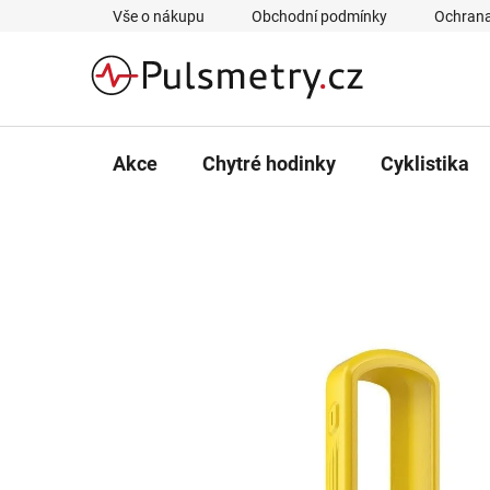
Přejít
Vše o nákupu
Obchodní podmínky
Ochrana
na
obsah
Akce
Chytré hodinky
Cyklistika