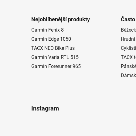
Z
á
Nejoblíbenější produkty
Často
p
Garmin Fenix 8
Běžeck
a
Garmin Edge 1050
Hrudní
t
í
TACX NEO Bike Plus
Cyklist
Garmin Varia RTL 515
TACX t
Garmin Forerunner 965
Pánské
Dámské
Instagram