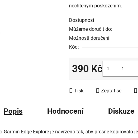
nechtěným poškozením.
z
5
Dostupnost
hvězdiček.
Můžeme doručit do:
Možnosti doručení
Kód:
390 Kč
Měrná cena:
Tisk
Zeptat se
Popis
Hodnocení
Diskuze
í Garmin Edge Explore je navrženo tak, aby přesně kopírovalo je