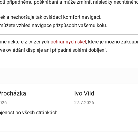
proti případnému poškrábání a může zmírnit následky nechtěnéh
tek a nezhoršuje tak ovládací komfort navigací.
můžete vzhled navigace přizpůsobit vašemu kolu.
eme některé z tvrzených
ochranných skel
, které je možno zakoup
é ovládání displeje ani případné solární dobíjení.
 Procházka
Ivo Vild
cení obchodu je 5 z 5 hvězdiček.
Hodnocení obchodu je 5 z 5 h
2026
27.7.2026
jenost po všech stránkách