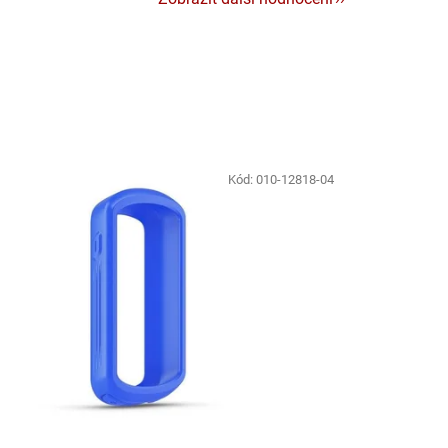
Kód:
010-12818-04