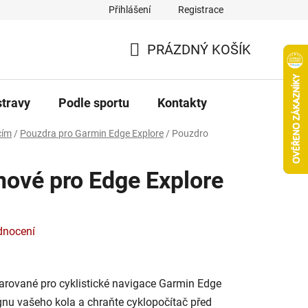
Přihlášení
Registrace
PRÁZDNÝ KOŠÍK
NÁKUPNÍ
KOŠÍK
stravy
Podle sportu
Kontakty
cím
/
Pouzdra pro Garmin Edge Explore
/
Pouzdro
nové pro Edge Explore
dnocení
varované pro cyklistické navigace Garmin Edge
ignu vašeho kola a chraňte cyklopočítač před