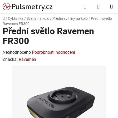
Přejít
Hledat
NÁKUP
na
obsah
KOŠÍK
Domů
/
Cyklistika
/
Světla na kolo
/
Přední svítilny na kolo
/
Přední světlo
Ravemen FR300
Přední světlo Ravemen
FR300
Průměrné
Neohodnoceno
Podrobnosti hodnocení
hodnocení
Značka:
Ravemen
produktu
je
0,0
z
5
hvězdiček.