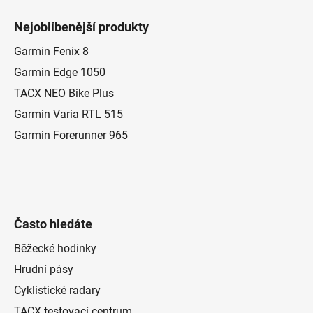
á
Nejoblíbenější produkty
p
a
Garmin Fenix 8
t
Garmin Edge 1050
í
TACX NEO Bike Plus
Garmin Varia RTL 515
Garmin Forerunner 965
Často hledáte
Běžecké hodinky
Hrudní pásy
Cyklistické radary
TACX testovací centrum