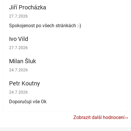
Jiří Procházka
Hodnocení obchodu je 5 z 5 hvězdiček.
27.7.2026
Spokojenost po všech stránkách :-)
Ivo Vild
Hodnocení obchodu je 5 z 5 hvězdiček.
27.7.2026
Milan Šluk
Hodnocení obchodu je 5 z 5 hvězdiček.
24.7.2026
Petr Koutny
Hodnocení obchodu je 5 z 5 hvězdiček.
24.7.2026
Doporučuji vše Ok
Zobrazit další hodnocení
Z