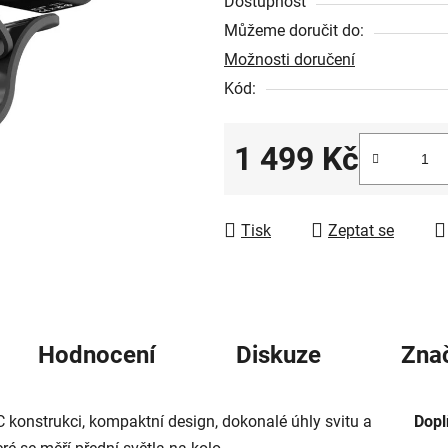
Dostupnost
5
Můžeme doručit do:
hvězdiček.
Možnosti doručení
Kód:
1 499 Kč
Měrná cena:
Tisk
Zeptat se
Hodnocení
Diskuze
Zna
 konstrukci, kompaktní design, dokonalé úhly svitu a
Dopl