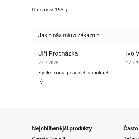
Hmotnost 155 g
Jiří Procházka
Ivo V
Hodnocení obchodu je 5 z 5 hvězdiček.
Hodno
27.7.2026
27.7.
Spokojenost po všech stránkách
:-)
Z
á
Nejoblíbenější produkty
Často
p