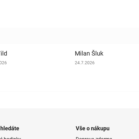
ild
Milan Šluk
cení obchodu je 5 z 5 hvězdiček.
Hodnocení obchodu je 5 z 5 h
2026
24.7.2026
 hledáte
Vše o nákupu