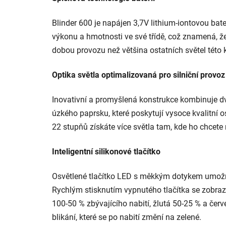
Blinder 600 je napájen 3,7V lithium-iontovou bat
výkonu a hmotnosti ve své třídě, což znamená, že
dobou provozu než většina ostatních světel této 
Optika světla optimalizovaná pro silniční provoz
Inovativní a promyšlená konstrukce kombinuje d
úzkého paprsku, které poskytují vysoce kvalitní o
22 stupňů získáte více světla tam, kde ho chcete 
Inteligentní silikonové tlačítko
Osvětlené tlačítko LED s měkkým dotykem umožňuje 
Rychlým stisknutím vypnutého tlačítka se zobraz
100-50 % zbývajícího nabití, žlutá 50-25 % a červ
blikání, které se po nabití změní na zelené.