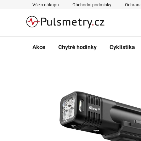
Přejít
Vše o nákupu
Obchodní podmínky
Ochrana
na
obsah
Akce
Chytré hodinky
Cyklistika