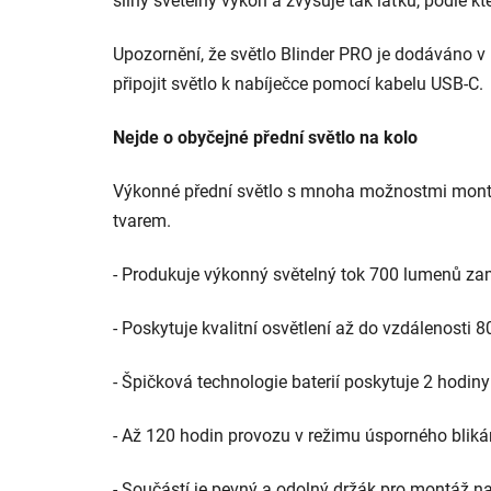
silný světelný výkon a zvyšuje tak laťku, podle kt
Upozornění, že světlo Blinder PRO je dodáváno v 
připojit světlo k nabíječce pomocí kabelu USB-C.
Nejde o obyčejné přední světlo na kolo
Výkonné přední světlo s mnoha možnostmi montá
tvarem.
- Produkuje výkonný světelný tok 700 lumenů zam
- Poskytuje kvalitní osvětlení až do vzdálenosti 
- Špičková technologie baterií poskytuje 2 hodin
- Až 120 hodin provozu v režimu úsporného bliká
- Součástí je pevný a odolný držák pro montáž na