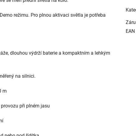
eré se měří přední světla na kolo.
Kate
Demo režimu. Pro plnou aktivaci světla je potřeba
Záru
EAN
že, dlouhou výdrží baterie a kompaktním a lehkým
ěřený na silnici.
80 m
y provozu při plném jasu
ní
d nebo pod řídítka