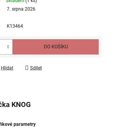
Skladem
(
1 ks
)
7. srpna 2026
K13464
DO KOŠÍKU
Hlídat
Sdílet
čka
KNOG
ňkové parametry