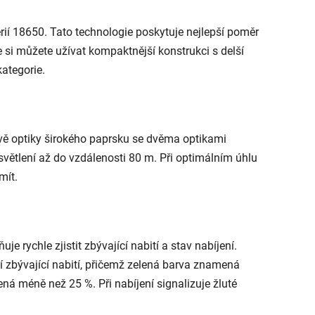
erií 18650. Tato technologie poskytuje nejlepší poměr
 si můžete užívat kompaktnější konstrukci s delší
kategorie.
vě optiky širokého paprsku se dvěma optikami
světlení až do vzdálenosti 80 m. Při optimálním úhlu
mít.
rychle zjistit zbývající nabití a stav nabíjení.
í zbývající nabití, přičemž zelená barva znamená
ená méně než 25 %. Při nabíjení signalizuje žluté