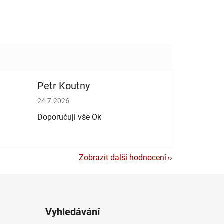
Petr Koutny
vězdiček.
Hodnocení obchodu je 5 z 5 hvězdiček.
24.7.2026
Doporučuji vše Ok
Zobrazit další hodnocení
Vyhledávání