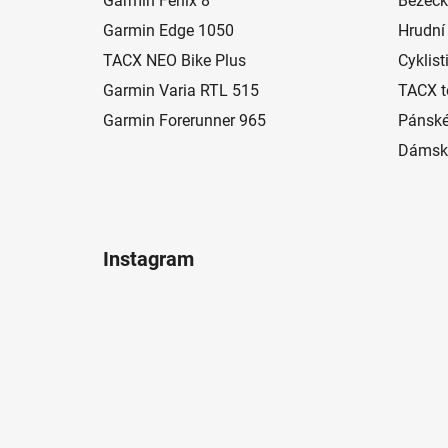
Garmin Fenix 8
Běžeck
a
Garmin Edge 1050
Hrudní
t
í
TACX NEO Bike Plus
Cyklist
Garmin Varia RTL 515
TACX t
Garmin Forerunner 965
Pánské
Dámské
Instagram