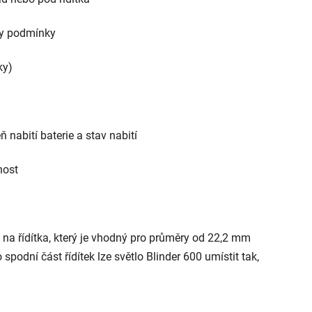
ny podmínky
ky)
ň nabití baterie a stav nabití
nost
 na řídítka, který je vhodný pro průměry od 22,2 mm
odní část řídítek lze světlo Blinder 600 umístit tak,