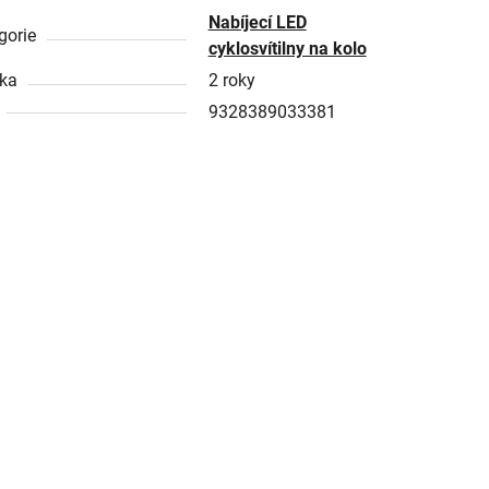
Nabíjecí LED
gorie
cyklosvítilny na kolo
ka
2 roky
9328389033381