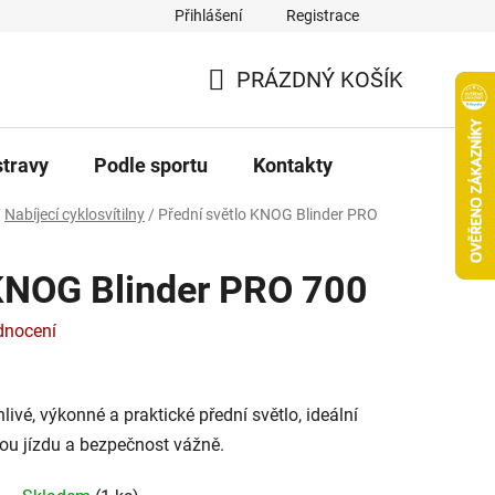
Přihlášení
Registrace
PRÁZDNÝ KOŠÍK
NÁKUPNÍ
KOŠÍK
stravy
Podle sportu
Kontakty
/
Nabíjecí cyklosvítilny
/
Přední světlo KNOG Blinder PRO
 KNOG Blinder PRO 700
dnocení
ivé, výkonné a praktické přední světlo, ideální
svou jízdu a bezpečnost vážně.