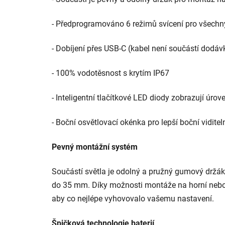
- Předprogramováno 6 režimů svícení pro všech
- Dobíjení přes USB-C (kabel není součástí dodáv
- 100% vodotěsnost s krytím IP67
- Inteligentní tlačítkové LED diody zobrazují úrove
- Boční osvětlovací okénka pro lepší boční viditel
Pevný montážní systém
Součástí světla je odolný a pružný gumový držák
do 35 mm. Díky možnosti montáže na horní nebo sp
aby co nejlépe vyhovovalo vašemu nastavení.
Špičková technologie baterií