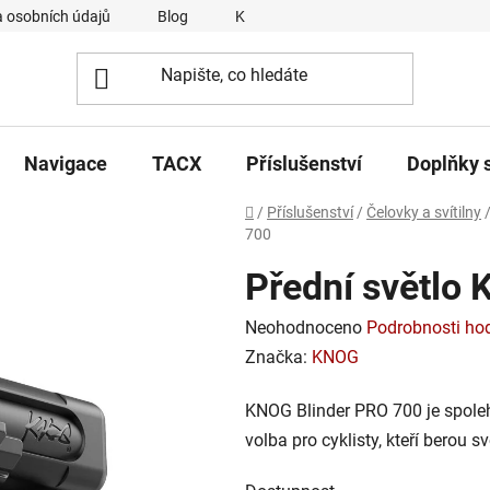
 osobních údajů
Blog
Kontakty
Napsali o nás
Navigace
TACX
Příslušenství
Doplňky 
Domů
/
Příslušenství
/
Čelovky a svítilny
700
Přední světlo
Průměrné
Neohodnoceno
Podrobnosti ho
hodnocení
Značka:
KNOG
produktu
KNOG Blinder PRO 700 je spolehl
je
volba pro cyklisty, kteří berou 
0,0
z