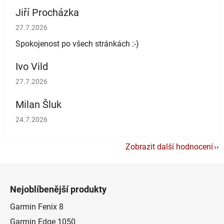
Jiří Procházka
Hodnocení obchodu je 5 z 5 hvězdiček.
27.7.2026
Spokojenost po všech stránkách :-)
Ivo Vild
Hodnocení obchodu je 5 z 5 hvězdiček.
27.7.2026
Milan Šluk
Hodnocení obchodu je 5 z 5 hvězdiček.
24.7.2026
Zobrazit další hodnocení
Z
á
Nejoblíbenější produkty
p
a
Garmin Fenix 8
t
Garmin Edge 1050