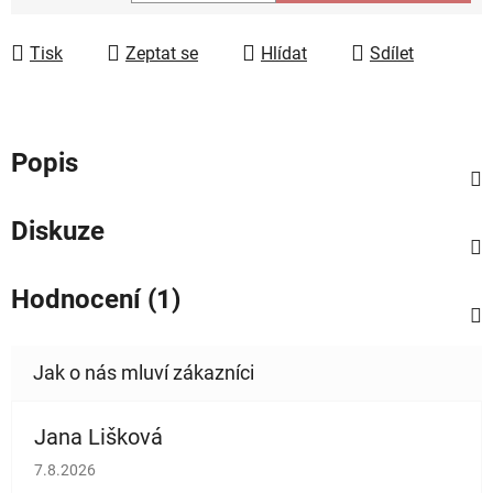
Měrná cena:
Tisk
Zeptat se
Hlídat
Sdílet
Popis
Diskuze
Hodnocení (1)
Jana Lišková
Hodnocení obchodu je 5 z 5 hvězdiček.
7.8.2026