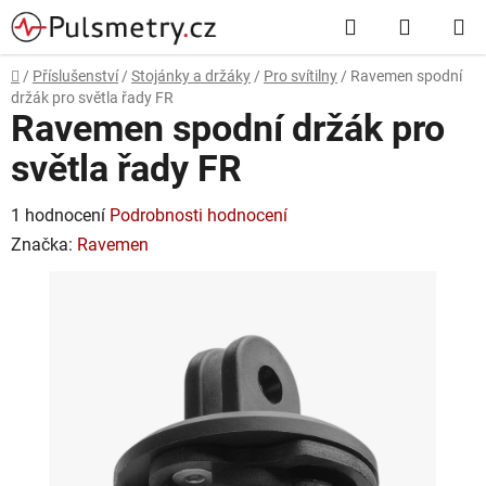
Přejít
Hledat
NÁKUP
na
obsah
KOŠÍK
Domů
/
Příslušenství
/
Stojánky a držáky
/
Pro svítilny
/
Ravemen spodní
držák pro světla řady FR
Ravemen spodní držák pro
světla řady FR
Průměrné
1 hodnocení
Podrobnosti hodnocení
hodnocení
Značka:
Ravemen
produktu
je
5,0
z
5
hvězdiček.