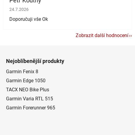
Petr Koutny
Hodnocení obchodu je 5 z 5 hvězdiček.
24.7.2026
Doporučuji vše Ok
Zobrazit další hodnocení
Z
á
Nejoblíbenější produkty
p
a
Garmin Fenix 8
t
Garmin Edge 1050
í
TACX NEO Bike Plus
Garmin Varia RTL 515
Garmin Forerunner 965