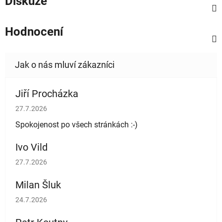
Diskuze
Hodnocení
Jiří Procházka
Hodnocení obchodu je 5 z 5 hvězdiček.
27.7.2026
Spokojenost po všech stránkách :-)
Ivo Vild
Hodnocení obchodu je 5 z 5 hvězdiček.
27.7.2026
Milan Šluk
Hodnocení obchodu je 5 z 5 hvězdiček.
24.7.2026