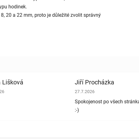
typu hodinek.
, 20 a 22 mm, proto je důležité zvolit správný
 Lišková
Jiří Procházka
cení obchodu je 5 z 5 hvězdiček.
Hodnocení obchodu je 5 z 5 h
026
27.7.2026
Spokojenost po všech stránk
:-)