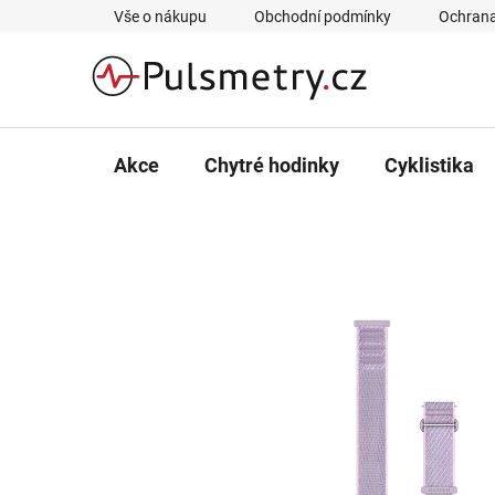
Přejít
Vše o nákupu
Obchodní podmínky
Ochrana
na
obsah
Akce
Chytré hodinky
Cyklistika