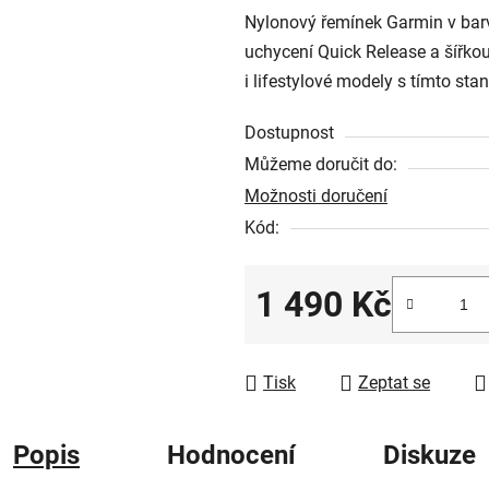
Nylonový řemínek Garmin v bar
je
uchycení Quick Release a šířko
0,0
i lifestylové modely s tímto st
z
5
Dostupnost
hvězdiček.
Můžeme doručit do:
Možnosti doručení
Kód:
1 490 Kč
Měrná cena:
Tisk
Zeptat se
Popis
Hodnocení
Diskuze