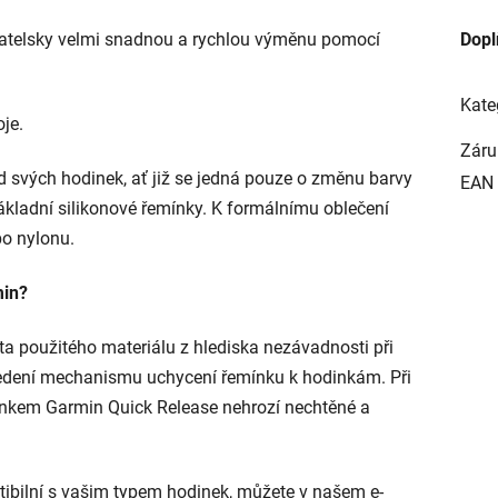
atelsky velmi snadnou a rychlou výměnu pomocí
Dopl
Kate
je.
Záru
 svých hodinek, ať již se jedná pouze o změnu barvy
EAN
ákladní silikonové řemínky. K formálnímu oblečení
bo nylonu.
min?
ita použitého materiálu z hlediska nezávadnosti při
vedení mechanismu uchycení řemínku k hodinkám. Při
nkem Garmin Quick Release
nehrozí nechtěné a
patibilní s vašim typem hodinek, můžete v našem e-