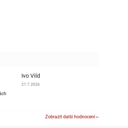
Ivo Vild
vězdiček.
Hodnocení obchodu je 5 z 5 hvězdiček.
27.7.2026
ách
Zobrazit další hodnocení