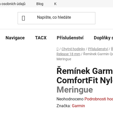
 osobních údajů
Blog
Kontakty
Napsali o nás
Navigace
TACX
Příslušenství
Doplňky 
Domů
/
Chytré hodinky
/
Příslušenství
/
Ř
Release 18 mm
/
Řemínek Garmin Qu
Meringue
Řemínek Garmi
ComfortFit Ny
Meringue
Průměrné
Neohodnoceno
Podrobnosti ho
hodnocení
Značka:
Garmin
produktu