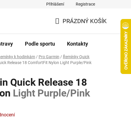
Přihlášení
Registrace
PRÁZDNÝ KOŠÍK
NÁKUPNÍ
KOŠÍK
stravy
Podle sportu
Kontakty
emínky k hodinkám
/
Pro Garmin
/
Řemínky Quick
ick Release 18 ComfortFit Nylon
Light Purple/Pink
n Quick Release 18
lon
Light Purple/Pink
dnocení