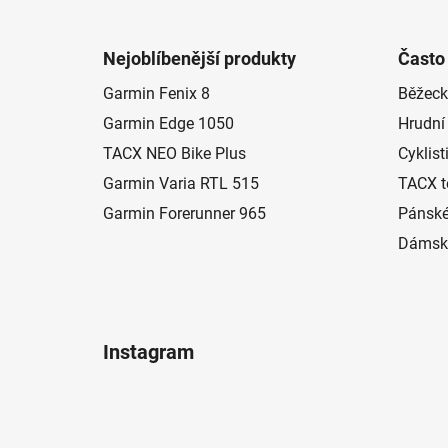
Z
á
Nejoblíbenější produkty
Často
p
Garmin Fenix 8
Běžeck
a
Garmin Edge 1050
Hrudní
t
í
TACX NEO Bike Plus
Cyklist
Garmin Varia RTL 515
TACX t
Garmin Forerunner 965
Pánské
Dámské
Instagram