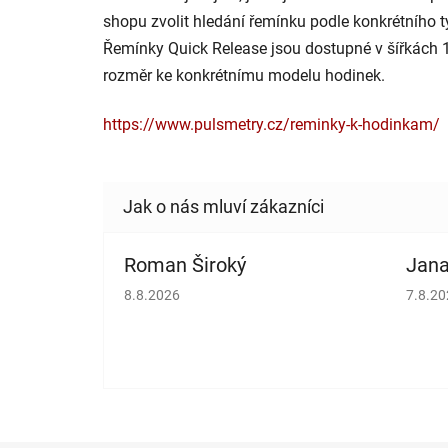
shopu zvolit hledání řemínku podle konkrétního 
Řemínky Quick Release jsou dostupné v šířkách 18
rozměr ke konkrétnímu modelu hodinek.
https://www.pulsmetry.cz/reminky-k-hodinkam/
Roman Široký
Jana
Hodnocení obchodu je 5 z 5 hvězdiček.
Hodno
8.8.2026
7.8.2