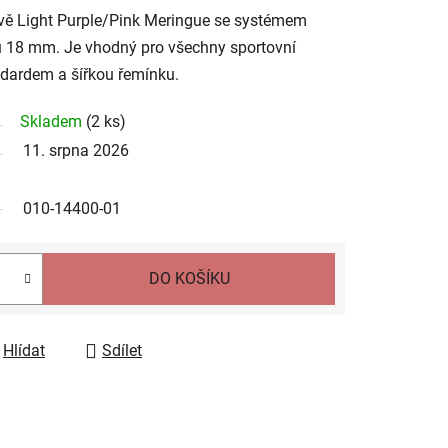
vě Light Purple/Pink Meringue se systémem
u 18 mm. Je vhodný pro všechny sportovní
andardem a šířkou řemínku.
Skladem
(
2 ks
)
11. srpna 2026
010-14400-01
DO KOŠÍKU
Hlídat
Sdílet