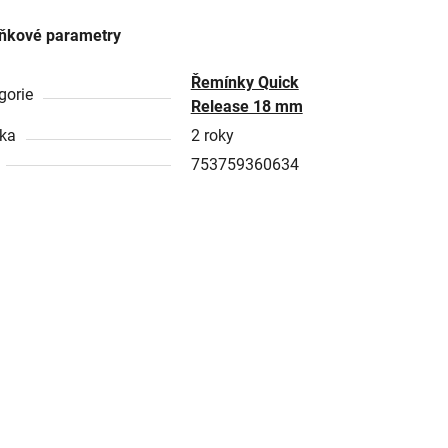
ňkové parametry
Řemínky Quick
gorie
Release 18 mm
ka
2 roky
753759360634