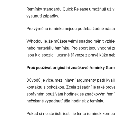
Řemínky standardu Quick Release
umožňují uživ
vysunutí západky.
Pro výměnu řemínku nejsou potřeba žádné nástro
Výhodou je, že můžete velmi snadno měnit vzhled
nebo materiálu řemínku. Pro sport jsou vhodné z
jsou k dispozici luxusnější verze z pravé kůže ne
Proč používat originální značkové řemínky Gar
Důvodů je více, mezi hlavní argumenty patří kval
kontaktu s pokožkou. Zcela zásadní je také pro
správném používání hodinek se značkovým řemí
nečekané vypadnutí těla hodinek z řemínku.
Pokud si nejste jisti, jestli je tento řemínek kom