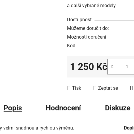
a další vybrané modely.
z
5
Dostupnost
hvězdiček.
Můžeme doručit do:
Možnosti doručení
Kód:
1 250 Kč
Měrná cena:
Tisk
Zeptat se
Popis
Hodnocení
Diskuze
y velmi snadnou a rychlou výměnu.
Dopl