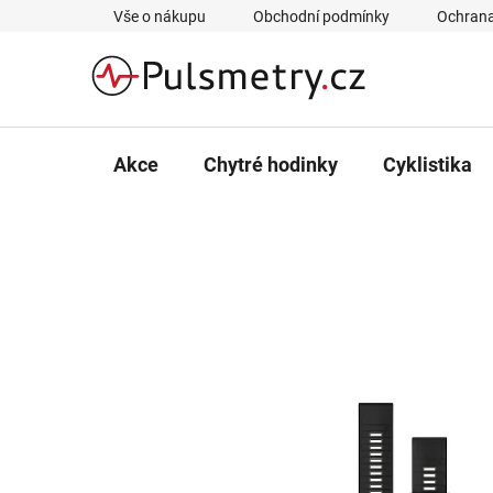
Přejít
Vše o nákupu
Obchodní podmínky
Ochrana
na
obsah
Akce
Chytré hodinky
Cyklistika