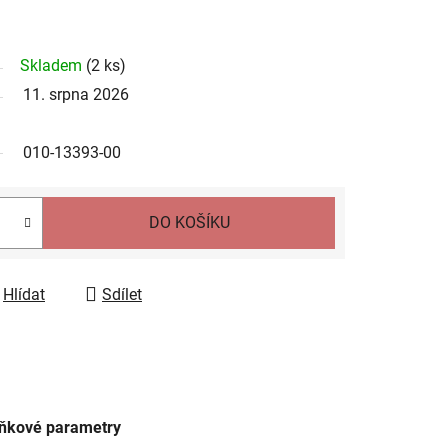
Skladem
(
2 ks
)
11. srpna 2026
010-13393-00
DO KOŠÍKU
Hlídat
Sdílet
ňkové parametry