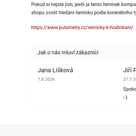
Pokud si nejste jisti, jestli je tento řemínek kom
shopu zvolit hledání řemínku podle konkrétního 
https://www.pulsmetry.cz/reminky-k-hodinkam/
Jana Lišková
Jiří
Hodnocení obchodu je 5 z 5 hvězdiček.
Hodno
7.8.2026
27.7.
Spoko
:-)
Z