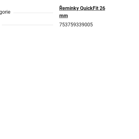
Řemínky QuickFit 26
gorie
mm
753759339005