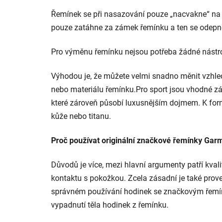
Řemínek se při nasazování pouze „nacvakne“ na v
pouze zatáhne za zámek řemínku a ten se odepn
Pro výměnu řemínku nejsou potřeba žádné nástro
Výhodou je, že můžete velmi snadno měnit vzhled
nebo materiálu řemínku.Pro sport jsou vhodné zá
které zároveň působí luxusnějším dojmem. K form
kůže nebo titanu.
Proč používat originální značkové řemínky Gar
Důvodů je více, mezi hlavní argumenty patří kval
kontaktu s pokožkou. Zcela zásadní je také pro
správném používání hodinek se značkovým ře
vypadnutí těla hodinek z řemínku.