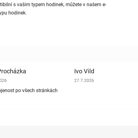
patibilní s vašim typem hodinek, můžete v našem e-
typu hodinek.
 Procházka
Ivo Vild
cení obchodu je 5 z 5 hvězdiček.
Hodnocení obchodu je 5 z 5 h
2026
27.7.2026
jenost po všech stránkách