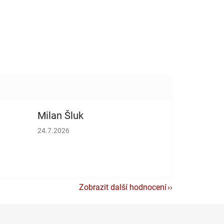
Milan Šluk
vězdiček.
Hodnocení obchodu je 5 z 5 hvězdiček.
24.7.2026
Zobrazit další hodnocení