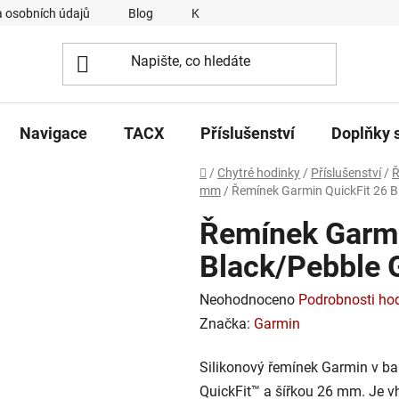
 osobních údajů
Blog
Kontakty
Napsali o nás
Navigace
TACX
Příslušenství
Doplňky 
Domů
/
Chytré hodinky
/
Příslušenství
/
Ř
mm
/
Řemínek Garmin QuickFit 26 B
Řemínek Garmi
Black/Pebble 
Průměrné
Neohodnoceno
Podrobnosti ho
hodnocení
Značka:
Garmin
produktu
Silikonový řemínek Garmin v b
je
QuickFit™ a šířkou 26 mm. Je v
0,0