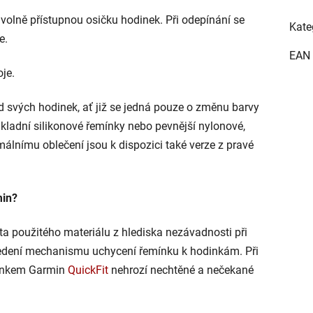
olně přístupnou osičku hodinek. Při odepínání se
Kate
e.
EAN
je.
 svých hodinek, ať již se jedná pouze o změnu barvy
kladní silikonové řemínky nebo pevnější nylonové,
álnímu oblečení jsou k dispozici také verze z pravé
min?
ita použitého materiálu z hlediska nezávadnosti při
vedení mechanismu uchycení řemínku k hodinkám. Při
mínkem Garmin
QuickFit
nehrozí nechtěné a nečekané