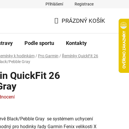
Přihlášení
Registrace
PRÁZDNÝ KOŠÍK
NÁKUPNÍ
KOŠÍK
stravy
Podle sportu
Kontakty
emínky k hodinkám
/
Pro Garmin
/
Řemínky QuickFit 26
lack/Pebble Gray
n QuickFit 26
Gray
dnocení
arvě Black/Pebble Gray se systémem uchycení
hodný pro hodinky řady Garmin Fenix velikosti X