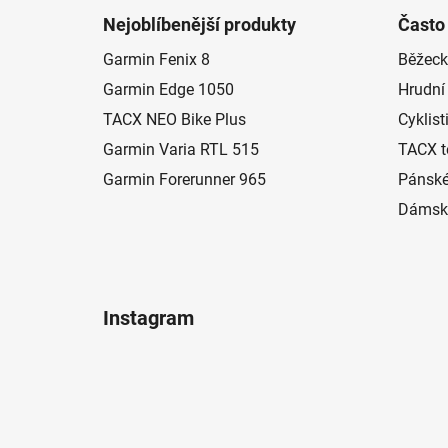
á
Nejoblíbenější produkty
Často
p
Garmin Fenix 8
Běžeck
a
Garmin Edge 1050
Hrudní
t
í
TACX NEO Bike Plus
Cyklist
Garmin Varia RTL 515
TACX t
Garmin Forerunner 965
Pánské
Dámské
Instagram