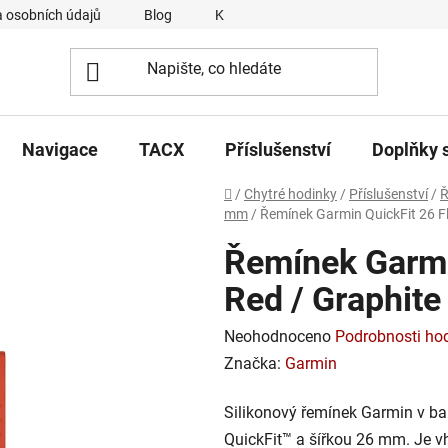
 osobních údajů
Blog
Kontakty
Napsali o nás
Navigace
TACX
Příslušenství
Doplňky 
Domů
/
Chytré hodinky
/
Příslušenství
/
Ř
mm
/
Řemínek Garmin QuickFit 26 F
Řemínek Garmi
Red / Graphite
Průměrné
Neohodnoceno
Podrobnosti ho
hodnocení
Značka:
Garmin
produktu
Silikonový řemínek Garmin v b
je
QuickFit™ a šířkou 26 mm. Je v
0,0