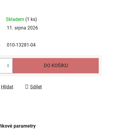
Skladem
(
1 ks
)
11. srpna 2026
010-13281-04
DO KOŠÍKU
Hlídat
Sdílet
ňkové parametry