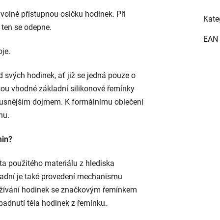
olně přístupnou osičku hodinek. Při
Kate
ten se odepne.
EAN
je.
 svých hodinek, ať již se jedná pouze o
sou vhodné základní silikonové řemínky
uxusnějším dojmem. K formálnímu oblečení
nu.
min?
ita použitého materiálu z hlediska
sadní je také provedení mechanismu
užívání hodinek se značkovým řemínkem
adnutí těla hodinek z řemínku.