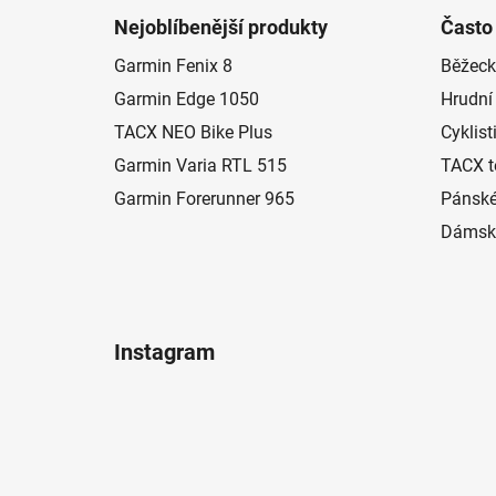
á
Nejoblíbenější produkty
Často
p
Garmin Fenix 8
Běžeck
a
Garmin Edge 1050
Hrudní
t
í
TACX NEO Bike Plus
Cyklist
Garmin Varia RTL 515
TACX t
Garmin Forerunner 965
Pánské
Dámské
Instagram