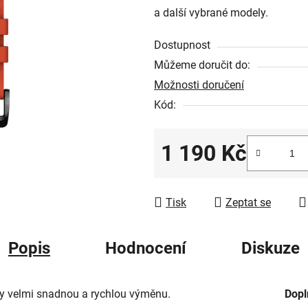
a další vybrané modely.
z
5
Dostupnost
hvězdiček.
Můžeme doručit do:
Možnosti doručení
Kód:
1 190 Kč
Měrná cena:
Tisk
Zeptat se
Popis
Hodnocení
Diskuze
y velmi snadnou a rychlou výměnu.
Dopl