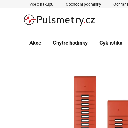
Přejít
Vše o nákupu
Obchodní podmínky
Ochrana
na
obsah
Akce
Chytré hodinky
Cyklistika