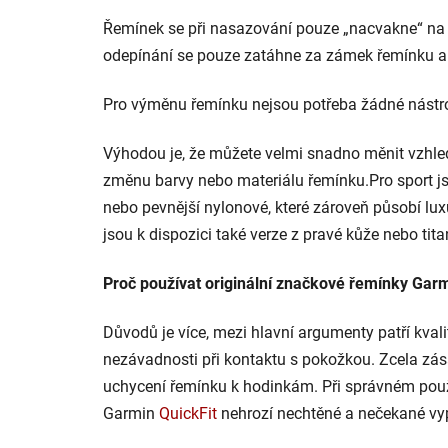
Řemínek se při nasazování pouze „nacvakne“ na v
odepínání se pouze zatáhne za zámek řemínku a 
Pro výměnu řemínku nejsou potřeba žádné nástro
Výhodou je, že můžete velmi snadno měnit vzhled
změnu barvy nebo materiálu řemínku.Pro sport j
nebo pevnější nylonové, které zároveň působí l
jsou k dispozici také verze z pravé kůže nebo tita
Proč používat originální značkové řemínky Gar
Důvodů je více, mezi hlavní argumenty patří kval
nezávadnosti při kontaktu s pokožkou. Zcela zá
uchycení řemínku k hodinkám. Při správném po
Garmin
QuickFit
nehrozí nechtěné a nečekané vyp