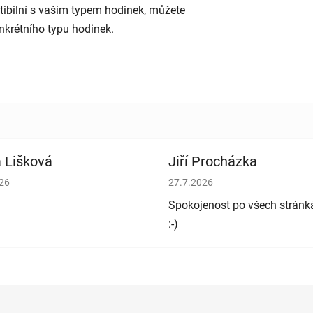
patibilní s vašim typem hodinek, můžete
nkrétního typu hodinek.
 Lišková
Jiří Procházka
cení obchodu je 5 z 5 hvězdiček.
Hodnocení obchodu je 5 z 5 h
026
27.7.2026
Spokojenost po všech stránk
:-)