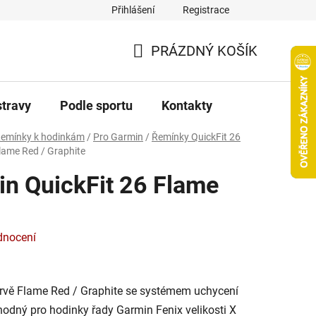
Přihlášení
Registrace
PRÁZDNÝ KOŠÍK
NÁKUPNÍ
KOŠÍK
stravy
Podle sportu
Kontakty
emínky k hodinkám
/
Pro Garmin
/
Řemínky QuickFit 26
lame Red / Graphite
n QuickFit 26 Flame
dnocení
arvě Flame Red / Graphite se systémem uchycení
hodný pro hodinky řady Garmin Fenix velikosti X