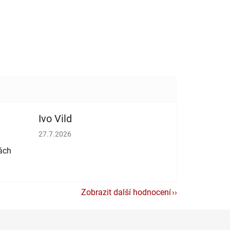
Ivo Vild
vězdiček.
Hodnocení obchodu je 5 z 5 hvězdiček.
27.7.2026
ách
Zobrazit další hodnocení