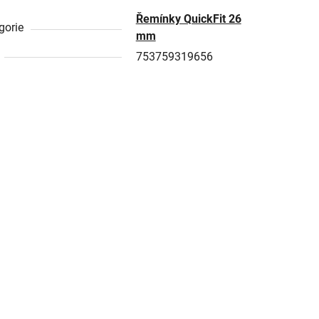
Řemínky QuickFit 26
gorie
mm
753759319656