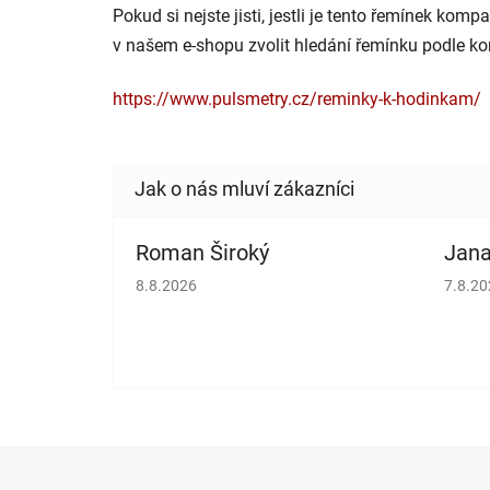
Pokud si nejste jisti, jestli je tento řemínek kom
v našem e-shopu zvolit hledání řemínku podle ko
https://www.pulsmetry.cz/reminky-k-hodinkam/
Roman Široký
Jana
Hodnocení obchodu je 5 z 5 hvězdiček.
Hodno
8.8.2026
7.8.2
Z