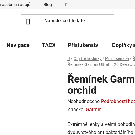
 osobních údajů
Blog
Kontakty
Napsali o nás
Navigace
TACX
Příslušenství
Doplňky 
Domů
/
Chytré hodinky
/
Příslušenství
/
Ř
Řemínek Garmin UltraFit 20 Deep or
Řemínek Garmi
orchid
Průměrné
Neohodnoceno
Podrobnosti ho
hodnocení
Značka:
Garmin
produktu
Extrémně lehký a velmi pohodlný
je
dvouvrstvého antibakteriálního 
0,0