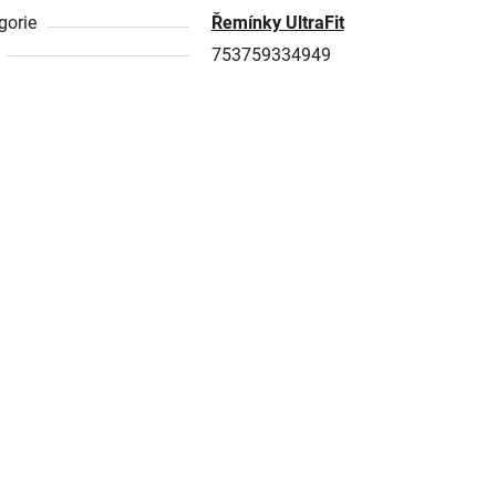
gorie
Řemínky UltraFit
753759334949