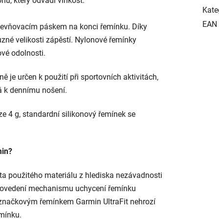
nu, který odvádí vlhkost.
Kate
EAN
pevňovacím páskem na konci řemínku. Díky
zné velikosti zápěstí. Nylonové řemínky
vé odolnosti.
ně je určen k použití při sportovních aktivitách,
á k dennímu nošení.
e 4 g, standardní silikonový řemínek se
min?
ita použitého materiálu z hlediska nezávadnosti
 provedení mechanismu uchycení řemínku
 značkovým řemínkem Garmin UltraFit nehrozí
mínku.