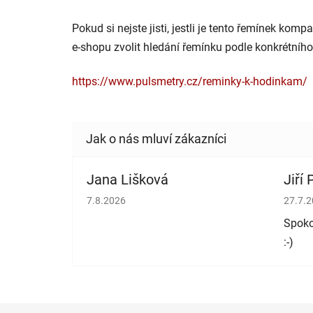
Pokud si nejste jisti, jestli je tento řemínek ko
e-shopu zvolit hledání řemínku podle konkrétního
https://www.pulsmetry.cz/reminky-k-hodinkam/
Jana Lišková
Jiří
Hodnocení obchodu je 5 z 5 hvězdiček.
Hodno
7.8.2026
27.7.
Spoko
:-)