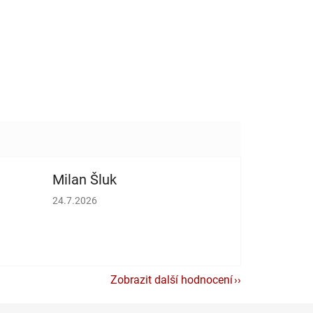
Milan Šluk
vězdiček.
Hodnocení obchodu je 5 z 5 hvězdiček.
24.7.2026
Zobrazit další hodnocení