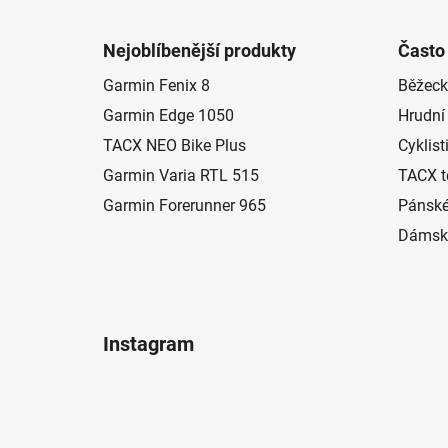
Z
á
Nejoblíbenější produkty
Často
p
Garmin Fenix 8
Běžeck
a
Garmin Edge 1050
Hrudní
t
í
TACX NEO Bike Plus
Cyklist
Garmin Varia RTL 515
TACX t
Garmin Forerunner 965
Pánské
Dámské
Instagram