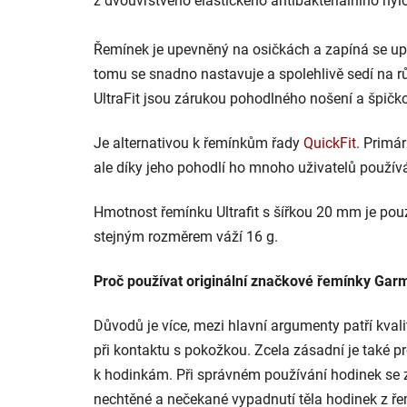
z dvouvrstvého elastického antibakteriálního nylo
Řemínek je upevněný na osičkách a zapíná se u
tomu se snadno nastavuje a spolehlivě sedí na rů
UltraFit jsou zárukou pohodlného nošení a špičko
Je alternativou k řemínkům řady
QuickFit
. Primár
ale díky jeho pohodlí ho mnoho uživatelů použív
Hmotnost řemínku Ultrafit s šířkou 20 mm je pouz
stejným rozměrem váží 16 g.
Proč používat originální značkové řemínky Gar
Důvodů je více, mezi hlavní argumenty patří kval
při kontaktu s pokožkou. Zcela zásadní je také
k hodinkám. Při správném používání hodinek se
nechtěné a nečekané vypadnutí těla hodinek z ře