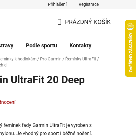
Přihlášení
Registrace
PRÁZDNÝ KOŠÍK
NÁKUPNÍ
KOŠÍK
stravy
Podle sportu
Kontakty
emínky k hodinkám
/
Pro Garmin
/
Řemínky UltraFit
/
chid
n UltraFit 20 Deep
dnocení
 řemínek řady Garmin UltraFit je vyroben z
nylonu. Je vhodný pro sport i běžné nošení.