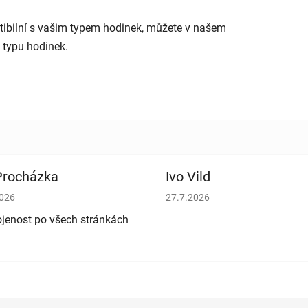
mpatibilní s vašim typem hodinek, můžete v našem
 typu hodinek.
 Procházka
Ivo Vild
cení obchodu je 5 z 5 hvězdiček.
Hodnocení obchodu je 5 z 5 h
2026
27.7.2026
jenost po všech stránkách