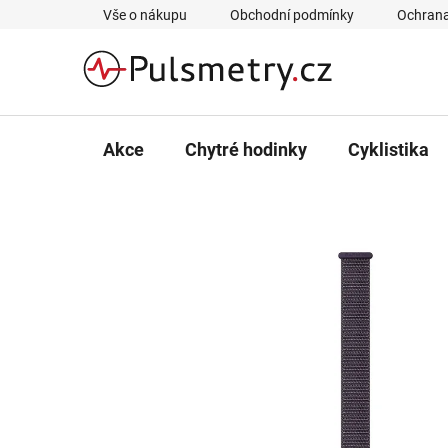
Přejít
Vše o nákupu
Obchodní podmínky
Ochrana
na
obsah
Akce
Chytré hodinky
Cyklistika