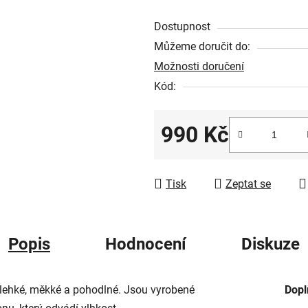
z
Dostupnost
5
Můžeme doručit do:
hvězdiček.
Možnosti doručení
Kód:
990 Kč
Měrná cena:
Tisk
Zeptat se
Popis
Hodnocení
Diskuze
 lehké, měkké a pohodlné. Jsou vyrobené
Dopl