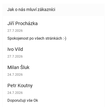
Jiří Procházka
Hodnocení obchodu je 5 z 5 hvězdiček.
27.7.2026
Spokojenost po všech stránkách :-)
Ivo Vild
Hodnocení obchodu je 5 z 5 hvězdiček.
27.7.2026
Milan Šluk
Hodnocení obchodu je 5 z 5 hvězdiček.
24.7.2026
Petr Koutny
Hodnocení obchodu je 5 z 5 hvězdiček.
24.7.2026
Doporučuji vše Ok