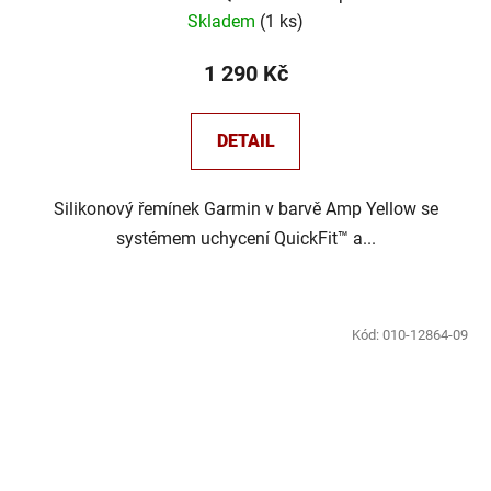
Skladem
(
1 ks
)
1 290 Kč
DETAIL
Silikonový řemínek Garmin v barvě Amp Yellow se
systémem uchycení QuickFit™ a...
Kód:
010-12864-09