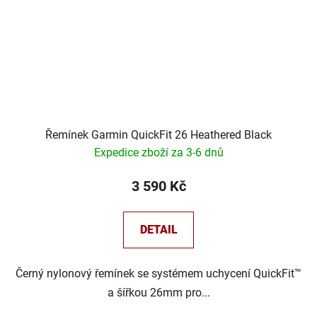
Řemínek Garmin QuickFit 26 Heathered Black
Expedice zboží za 3-6 dnů
3 590 Kč
DETAIL
Černý nylonový řemínek se systémem uchycení QuickFit™
a šířkou 26mm pro...