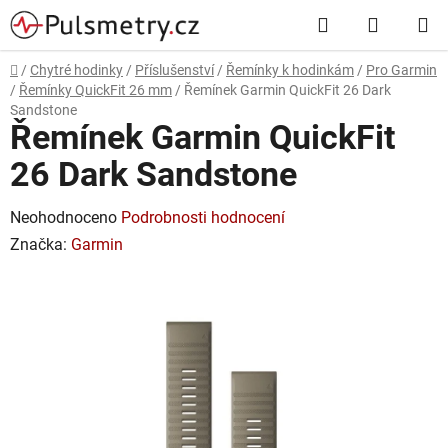
Přejít
Hledat
NÁKUP
na
obsah
KOŠÍK
Domů
/
Chytré hodinky
/
Příslušenství
/
Řemínky k hodinkám
/
Pro Garmin
/
Řemínky QuickFit 26 mm
/
Řemínek Garmin QuickFit 26 Dark
Sandstone
Řemínek Garmin QuickFit
26 Dark Sandstone
Průměrné
Neohodnoceno
Podrobnosti hodnocení
hodnocení
Značka:
Garmin
produktu
je
0,0
z
5
hvězdiček.