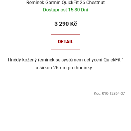
Řemínek Garmin QuickFit 26 Chestnut
Dostupnost 15-30 Dní
3 290 Kč
DETAIL
Hnědý kožený řemínek se systémem uchycení QuickFit™
a šířkou 26mm pro hodinky...
Kód:
010-12864-07