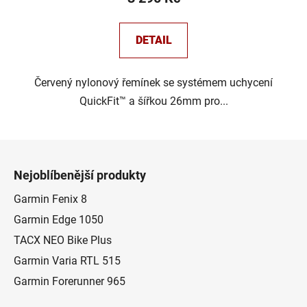
DETAIL
Červený nylonový řemínek se systémem uchycení
QuickFit™ a šířkou 26mm pro...
Z
á
Nejoblíbenější produkty
p
a
Garmin Fenix 8
t
Garmin Edge 1050
í
TACX NEO Bike Plus
Garmin Varia RTL 515
Garmin Forerunner 965