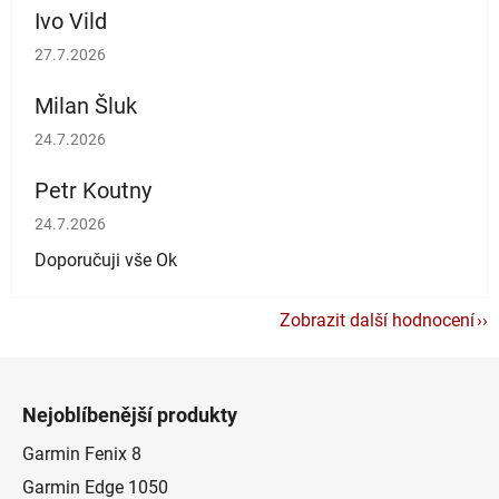
Ivo Vild
Hodnocení obchodu je 5 z 5 hvězdiček.
27.7.2026
Milan Šluk
Hodnocení obchodu je 5 z 5 hvězdiček.
24.7.2026
Petr Koutny
Hodnocení obchodu je 5 z 5 hvězdiček.
24.7.2026
Doporučuji vše Ok
Zobrazit další hodnocení
Z
á
Nejoblíbenější produkty
p
a
Garmin Fenix 8
t
Garmin Edge 1050