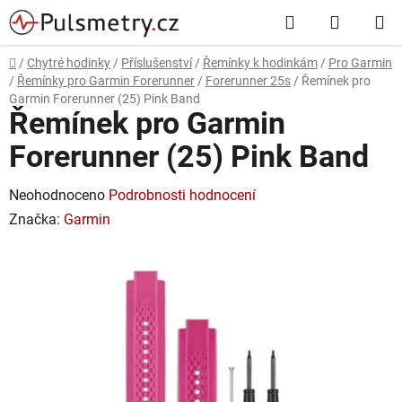
Přejít
Hledat
NÁKUP
na
obsah
KOŠÍK
Domů
/
Chytré hodinky
/
Příslušenství
/
Řemínky k hodinkám
/
Pro Garmin
/
Řemínky pro Garmin Forerunner
/
Forerunner 25s
/
Řemínek pro
Garmin Forerunner (25) Pink Band
Řemínek pro Garmin
Forerunner (25) Pink Band
Průměrné
Neohodnoceno
Podrobnosti hodnocení
hodnocení
Značka:
Garmin
produktu
je
0,0
z
5
hvězdiček.