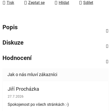
Tisk
Zeptat se
Hlídat
Sdílet
Popis
Diskuze
Hodnocení
Jiří Procházka
Hodnocení obchodu je 5 z 5 hvězdiček.
27.7.2026
Spokojenost po všech stránkách :-)