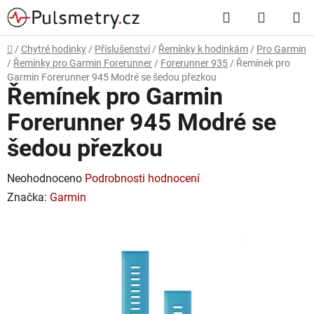
Přejít
Hledat
NÁKUP
na
obsah
KOŠÍK
Domů
/
Chytré hodinky
/
Příslušenství
/
Řemínky k hodinkám
/
Pro Garmin
/
Řemínky pro Garmin Forerunner
/
Forerunner 935
/
Řemínek pro
Garmin Forerunner 945 Modré se šedou přezkou
Řemínek pro Garmin
Forerunner 945 Modré se
šedou přezkou
Průměrné
Neohodnoceno
Podrobnosti hodnocení
hodnocení
Značka:
Garmin
produktu
je
0,0
z
5
hvězdiček.