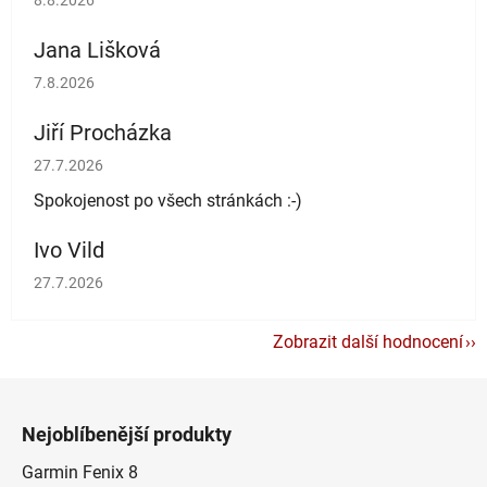
8.8.2026
Jana Lišková
Hodnocení obchodu je 5 z 5 hvězdiček.
7.8.2026
Jiří Procházka
Hodnocení obchodu je 5 z 5 hvězdiček.
27.7.2026
Spokojenost po všech stránkách :-)
Ivo Vild
Hodnocení obchodu je 5 z 5 hvězdiček.
27.7.2026
Zobrazit další hodnocení
Z
á
Nejoblíbenější produkty
p
a
Garmin Fenix 8