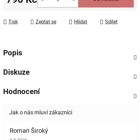
Měrná cena:
Tisk
Zeptat se
Hlídat
Sdílet
Popis
Diskuze
Hodnocení
Roman Široký
Hodnocení obchodu je 5 z 5 hvězdiček.