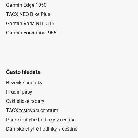
t
Garmin Edge 1050
í
TACX NEO Bike Plus
Garmin Varia RTL 515
Garmin Forerunner 965
Často hledáte
Běžecké hodinky
Hrudní pásy
Cyklistické radary
TACX testovací centrum
Pánské chytré hodinky v češtině
Dámské chytré hodinky v češtině