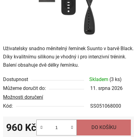
Uživatelsky snadno měnitelný řemínek Suunto v barvě Black
.
Díky kvalitnímu silikonu je vhodný i pro intenzivní trénink.
Balení obsahuje dvě délky řemínku.
Dostupnost
Skladem
(
3 ks
)
Můžeme doručit do:
11. srpna 2026
Možnosti doručení
Kód:
SS051068000
960 Kč
DO KOŠÍKU
Měrná cena: