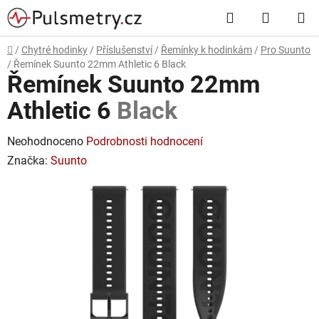
Přejít
Hledat
NÁKUP
na
obsah
KOŠÍK
Domů
/
Chytré hodinky
/
Příslušenství
/
Řemínky k hodinkám
/
Pro Suunto
/
Řemínek Suunto 22mm Athletic 6
Black
Řemínek Suunto 22mm
Athletic 6
Black
Průměrné
Neohodnoceno
Podrobnosti hodnocení
hodnocení
Značka:
Suunto
produktu
je
0,0
z
5
hvězdiček.