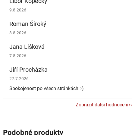
Libor Kopecký
Hodnocení obchodu je 5 z 5 hvězdiček.
9.8.2026
Roman Široký
Hodnocení obchodu je 5 z 5 hvězdiček.
8.8.2026
Jana Lišková
Hodnocení obchodu je 5 z 5 hvězdiček.
7.8.2026
Jiří Procházka
Hodnocení obchodu je 5 z 5 hvězdiček.
27.7.2026
Spokojenost po všech stránkách :-)
Zobrazit další hodnocení
Podobné produkty