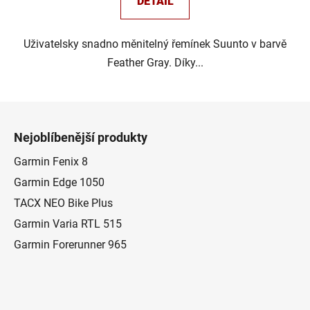
DETAIL
Uživatelsky snadno měnitelný řemínek Suunto v barvě
Feather Gray. Díky...
Z
á
Nejoblíbenější produkty
p
a
Garmin Fenix 8
t
Garmin Edge 1050
í
TACX NEO Bike Plus
Garmin Varia RTL 515
Garmin Forerunner 965