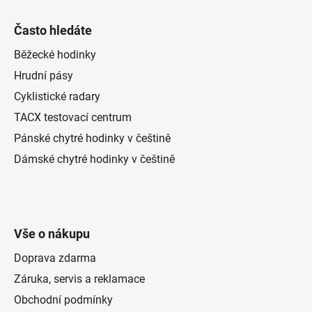
p
i
Často hledáte
s
u
Běžecké hodinky
Hrudní pásy
Cyklistické radary
TACX testovací centrum
Pánské chytré hodinky v češtině
Dámské chytré hodinky v češtině
Vše o nákupu
Doprava zdarma
Záruka, servis a reklamace
Obchodní podmínky