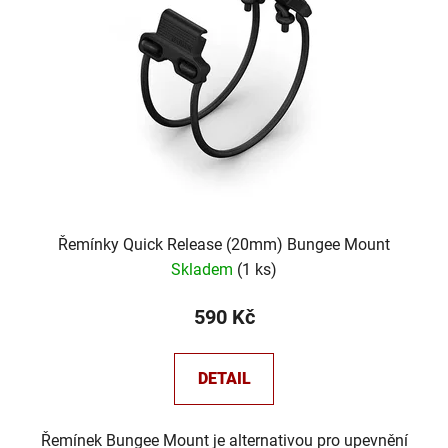
s
p
r
o
d
u
k
t
ů
Řemínky Quick Release (20mm) Bungee Mount
Skladem
(
1 ks
)
590 Kč
DETAIL
Řemínek Bungee Mount je alternativou pro upevnění