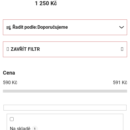
1 250 Kč
Ř
Řadit podle:
Doporučujeme
a
z
e
ZAVŘÍT FILTR
n
í
p
Cena
r
o
590
Kč
591
Kč
d
u
k
t
ů
Na skladě
1