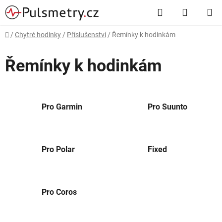
Přejít
Hledat
NÁKUP
na
obsah
KOŠÍK
Domů
/
Chytré hodinky
/
Příslušenství
/
Řemínky k hodinkám
Řemínky k hodinkám
Pro Garmin
Pro Suunto
Pro Polar
Fixed
Pro Coros