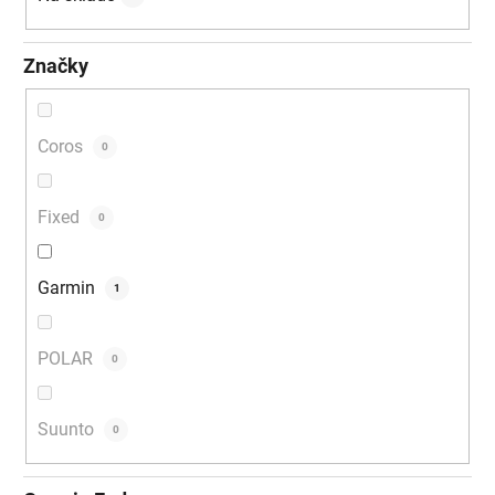
Značky
Coros
0
Fixed
0
Garmin
1
POLAR
0
Suunto
0