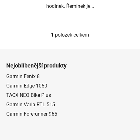
hodinek. Řemínek je...
1
položek celkem
O
v
l
Z
á
á
d
Nejoblíbenější produkty
p
a
a
Garmin Fenix 8
c
t
í
Garmin Edge 1050
p
í
TACX NEO Bike Plus
r
Garmin Varia RTL 515
v
k
Garmin Forerunner 965
y
v
ý