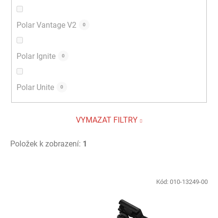
Polar Vantage V2
0
Polar Ignite
0
Polar Unite
0
VYMAZAT FILTRY
Položek k zobrazení:
1
V
ý
Kód:
010-13249-00
p
i