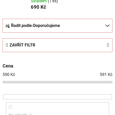
Skladem
(
1 ks
)
690 Kč
Ř
Řadit podle:
Doporučujeme
a
z
e
ZAVŘÍT FILTR
n
í
p
Cena
r
o
590
Kč
591
Kč
d
u
k
t
ů