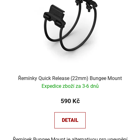
s
p
r
o
d
u
k
t
ů
Řemínky Quick Release (22mm) Bungee Mount
Expedice zboží za 3-6 dnů
590 Kč
DETAIL
Řemínek Bungee Mount je alternativou pro upevnění