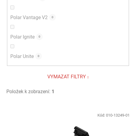
Polar Vantage V2
0
Polar Ignite
0
Polar Unite
0
VYMAZAT FILTRY
Položek k zobrazení:
1
V
ý
Kód:
010-13249-01
p
i