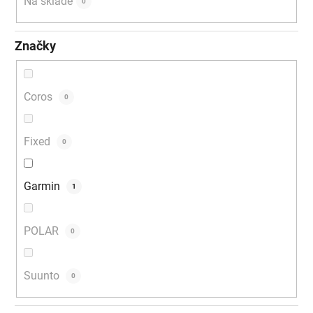
Na skladě
0
Značky
Coros
0
Fixed
0
Garmin
1
POLAR
0
Suunto
0