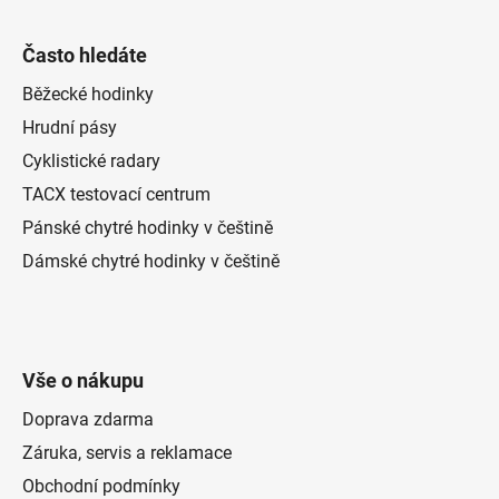
p
i
Často hledáte
s
u
Běžecké hodinky
Hrudní pásy
Cyklistické radary
TACX testovací centrum
Pánské chytré hodinky v češtině
Dámské chytré hodinky v češtině
Vše o nákupu
Doprava zdarma
Záruka, servis a reklamace
Obchodní podmínky