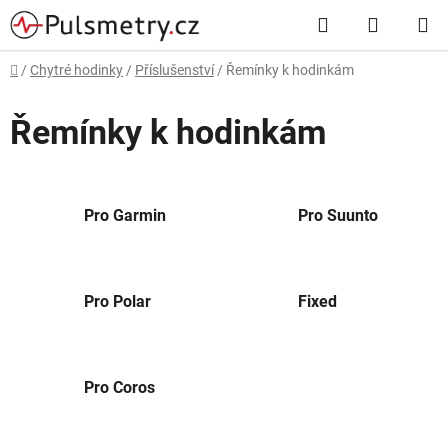
Přejít
Hledat
NÁKUP
na
obsah
KOŠÍK
Domů
/
Chytré hodinky
/
Příslušenství
/
Řemínky k hodinkám
Řemínky k hodinkám
Pro Garmin
Pro Suunto
Pro Polar
Fixed
Pro Coros