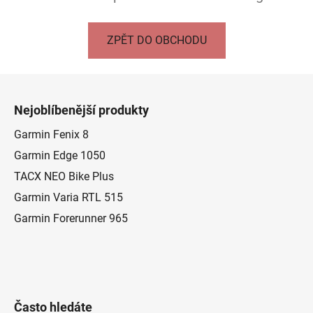
ZPĚT DO OBCHODU
Z
á
Nejoblíbenější produkty
p
a
Garmin Fenix 8
t
Garmin Edge 1050
í
TACX NEO Bike Plus
Garmin Varia RTL 515
Garmin Forerunner 965
Často hledáte