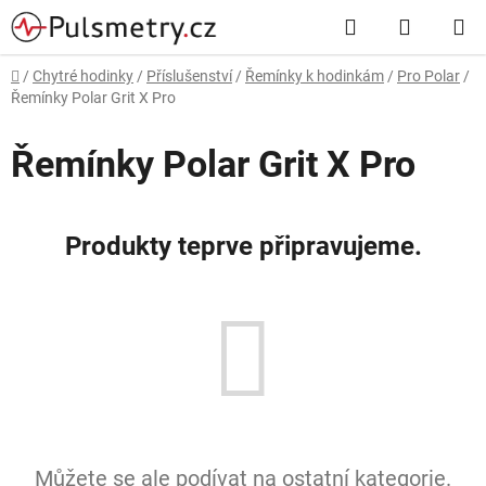
Přejít
Hledat
NÁKUP
na
obsah
KOŠÍK
Domů
/
Chytré hodinky
/
Příslušenství
/
Řemínky k hodinkám
/
Pro Polar
/
Řemínky Polar Grit X Pro
Řemínky Polar Grit X Pro
Produkty teprve připravujeme.
Můžete se ale podívat na ostatní kategorie.