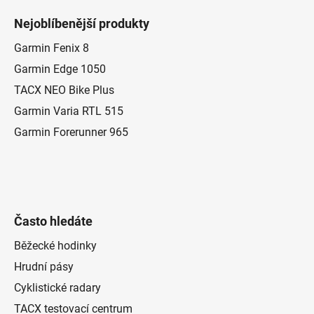
á
Nejoblíbenější produkty
p
a
Garmin Fenix 8
t
Garmin Edge 1050
í
TACX NEO Bike Plus
Garmin Varia RTL 515
Garmin Forerunner 965
Často hledáte
Běžecké hodinky
Hrudní pásy
Cyklistické radary
TACX testovací centrum