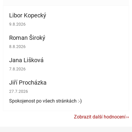
Libor Kopecký
Hodnocení obchodu je 5 z 5 hvězdiček.
9.8.2026
Roman Široký
Hodnocení obchodu je 5 z 5 hvězdiček.
8.8.2026
Jana Lišková
Hodnocení obchodu je 5 z 5 hvězdiček.
7.8.2026
Jiří Procházka
Hodnocení obchodu je 5 z 5 hvězdiček.
27.7.2026
Spokojenost po všech stránkách :-)
Zobrazit další hodnocení
Z