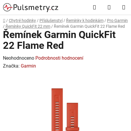
Přejít
Hledat
NÁKUP
na
obsah
KOŠÍK
Domů
/
Chytré hodinky
/
Příslušenství
/
Řemínky k hodinkám
/
Pro Garmin
/
Řemínky QuickFit 22 mm
/
Řemínek Garmin QuickFit 22 Flame Red
Řemínek Garmin QuickFit
22 Flame Red
Průměrné
Neohodnoceno
Podrobnosti hodnocení
hodnocení
Značka:
Garmin
produktu
je
0,0
z
5
hvězdiček.