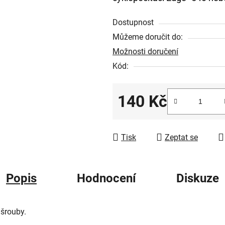
z
Dostupnost
5
Můžeme doručit do:
hvězdiček.
Možnosti doručení
Kód:
140 Kč
Měrná cena:
Tisk
Zeptat se
Popis
Hodnocení
Diskuze
 šrouby.