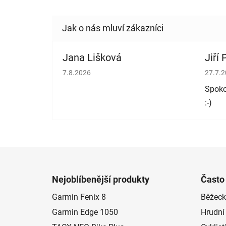
Jana Lišková
Jiří
Hodnocení obchodu je 5 z 5 hvězdiček.
Hodno
7.8.2026
27.7.
Spoko
:-)
Z
á
Nejoblíbenější produkty
Často
p
Garmin Fenix 8
Běžeck
a
Garmin Edge 1050
Hrudní
t