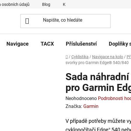
 osobních údajů
Blog
Kontakty
Napsali o nás
Navigace
TACX
Příslušenství
Doplňky 
Domů
/
Cyklistika
/
Navigace na kolo
/
Př
svorky pro Garmin Edge® 540/840
Sada náhradní 
pro Garmin E
Průměrné
Neohodnoceno
Podrobnosti ho
hodnocení
Značka:
Garmin
produktu
V případě potřeby můžete vy
je
cyklopočítači Edge
540 neb
0,0
®