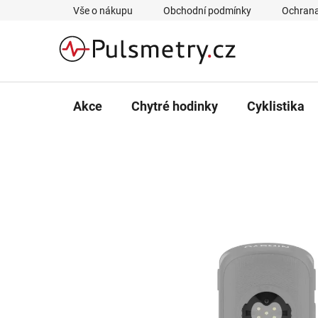
Přejít
Vše o nákupu
Obchodní podmínky
Ochrana
na
obsah
Akce
Chytré hodinky
Cyklistika