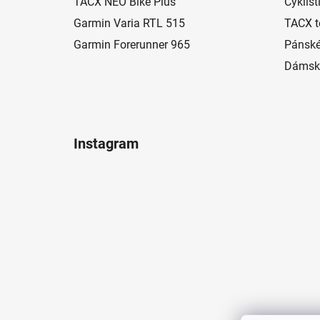
í
TACX NEO Bike Plus
Cyklist
Garmin Varia RTL 515
TACX t
Garmin Forerunner 965
Pánské
Dámské
Instagram