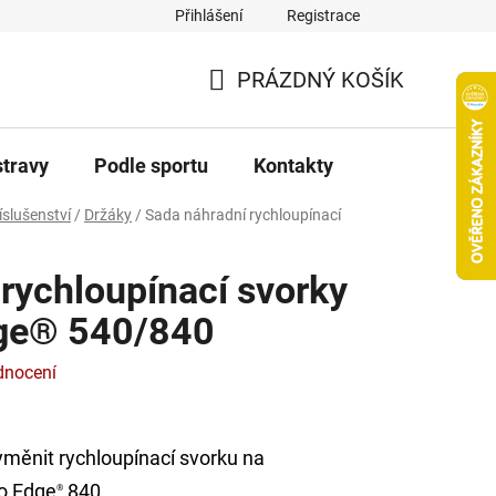
Přihlášení
Registrace
PRÁZDNÝ KOŠÍK
NÁKUPNÍ
KOŠÍK
stravy
Podle sportu
Kontakty
íslušenství
/
Držáky
/
Sada náhradní rychloupínací
rychloupínací svorky
dge® 540/840
dnocení
měnit rychloupínací svorku na
o Edge
840.
®