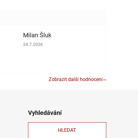
Milan Šluk
vězdiček.
Hodnocení obchodu je 5 z 5 hvězdiček.
24.7.2026
Zobrazit další hodnocení
Vyhledávání
HLEDAT