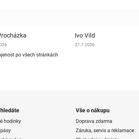
 Procházka
Ivo Vild
cení obchodu je 5 z 5 hvězdiček.
Hodnocení obchodu je 5 z 5 h
2026
27.7.2026
jenost po všech stránkách
 hledáte
Vše o nákupu
é hodinky
Doprava zdarma
 pásy
Záruka, servis a reklamace