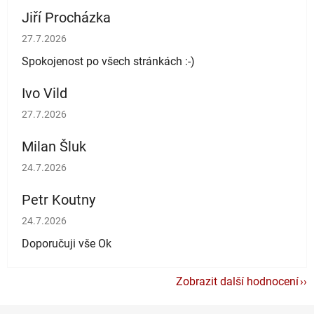
Jiří Procházka
Hodnocení obchodu je 5 z 5 hvězdiček.
27.7.2026
Spokojenost po všech stránkách :-)
Ivo Vild
Hodnocení obchodu je 5 z 5 hvězdiček.
27.7.2026
Milan Šluk
Hodnocení obchodu je 5 z 5 hvězdiček.
24.7.2026
Petr Koutny
Hodnocení obchodu je 5 z 5 hvězdiček.
24.7.2026
Doporučuji vše Ok
Zobrazit další hodnocení
Z