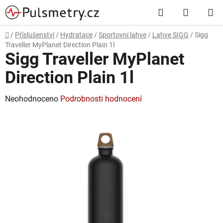
Přejít
Hledat
NÁKUP
na
obsah
KOŠÍK
Domů
/
Příslušenství
/
Hydratace
/
Sportovní lahve
/
Lahve SIGG
/
Sigg
Traveller MyPlanet Direction Plain 1l
Sigg Traveller MyPlanet
Direction Plain 1l
Průměrné
Neohodnoceno
Podrobnosti hodnocení
hodnocení
produktu
je
0,0
z
5
hvězdiček.