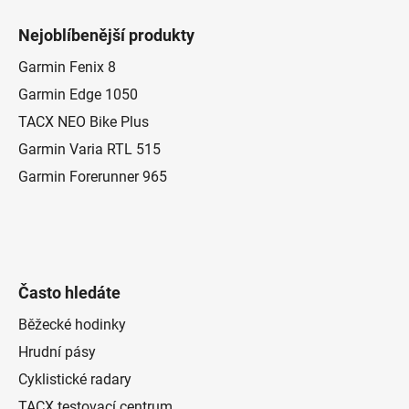
á
Nejoblíbenější produkty
p
a
Garmin Fenix 8
t
Garmin Edge 1050
í
TACX NEO Bike Plus
Garmin Varia RTL 515
Garmin Forerunner 965
Často hledáte
Běžecké hodinky
Hrudní pásy
Cyklistické radary
TACX testovací centrum