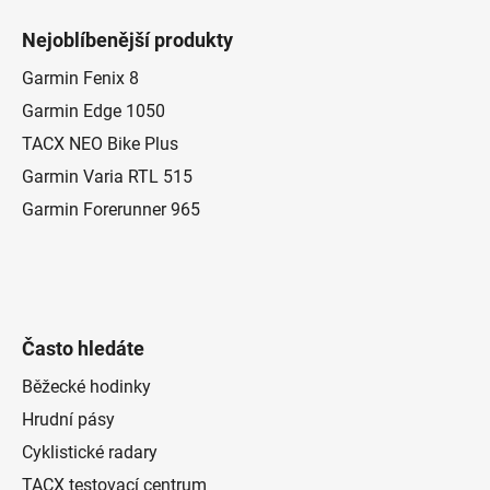
á
Nejoblíbenější produkty
p
a
Garmin Fenix 8
t
Garmin Edge 1050
í
TACX NEO Bike Plus
Garmin Varia RTL 515
Garmin Forerunner 965
Často hledáte
Běžecké hodinky
Hrudní pásy
Cyklistické radary
TACX testovací centrum