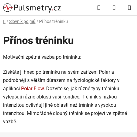
Přejít
Hledat
NÁKUP
na
obsah
KOŠÍK
Domů
/
Slovník pojmů
/
Přínos tréninku
Přínos tréninku
Motivační zpětná vazba po tréninku:
Získáte ji hned po tréninku na svém zařízení Polar a
podrobněji s větším důrazem na fyziologické faktory v
aplikaci
Polar Flow
. Dozvíte se, jak různé typy tréninku
vylepšují různé oblasti vaší kondice. Trénink s nízkou
intenzitou ovlivňují jiné oblasti než trénink s vysokou
intenzitou. Mimořádně dlouhý trénink se projeví ve zpětné
vazbě.
Z