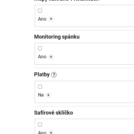
Ano
6
Monitoring spánku
Ano
6
Platby
?
Ne
6
Safírové sklíčko
Ano
6