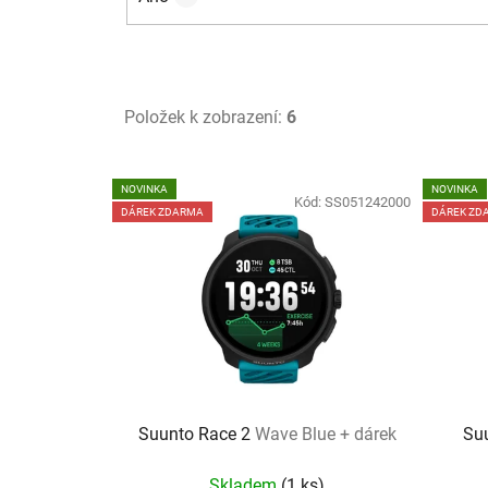
Položek k zobrazení:
6
V
NOVINKA
NOVINKA
ý
Kód:
SS051242000
DÁREK ZDARMA
DÁREK ZD
p
i
s
p
r
o
d
u
Suunto Race 2
Wave Blue + dárek
Su
k
Skladem
(
1 ks
)