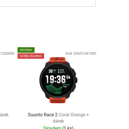
NOVINKA
1200000
Kód:
SS051241000
DÁREK ZDARMA
dárek
Suunto Race 2
Coral Orange +
dárek
Skladem
(
1 ks
)