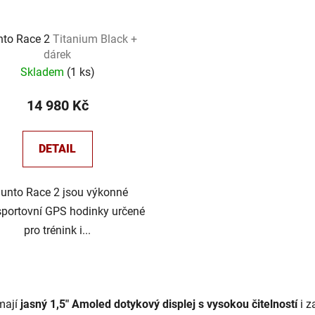
nto Race 2
Titanium Black +
dárek
Skladem
(
1 ks
)
14 980 Kč
DETAIL
unto Race 2 jsou výkonné
sportovní GPS hodinky určené
pro trénink i...
O
v
mají
jasný 1,5″ Amoled dotykový displej s vysokou čitelností
i z
l