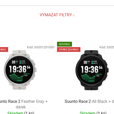
VYMAZAT FILTRY
NOVINKA
Kód:
SS051201000
Kód:
SS05
ARMA
DÁREK ZDARMA
unto Race 2
Feather Gray +
Suunto Race 2
All Black + 
dárek
Skladem
(
1 ks
)
Skladem
(
1 ks
)