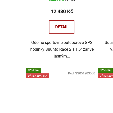
t
ů
12 480 Kč
DETAIL
Odolné sportovně outdoorové GPS
Suun
hodinky Suunto Race 2 s 1,5" zářivě
v
jasným...
NOVINKA
NOVINKA
Kód:
SS051203000
DÁREK ZDARMA
DÁREK ZD