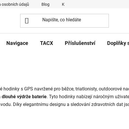
 osobních údajů
Blog
Kontakty
Napsali o nás
Navigace
TACX
Příslušenství
Doplňky 
 hodinky s GPS navržené pro běžce, triatlonisty, outdoorové nad
 dlouhé výdrže baterie
. Tyto hodinky nabízejí náročným uživat
vodu. Díky elegantnímu designu a sledování zdravotních dat js