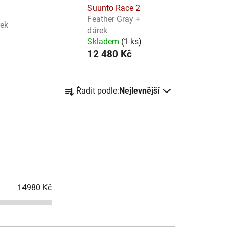
Suunto Race 2
Feather Gray +
rek
dárek
Skladem
(
1 ks
)
12 480 Kč
Ř
Řadit podle:
Nejlevnější
a
z
e
n
í
p
r
14980
Kč
o
d
u