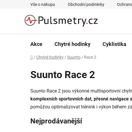
Přejít
Vše o nákupu
Obchodní podmínky
Ochrana
na
obsah
Akce
Chytré hodinky
Cyklistika
Domů
/
Chytré hodinky
/
Suunto
/
Race 2
Suunto Race 2
Suunto Race 2 jsou výkonné multisportovní chytré
komplexních sportovních dat, přesné navigace a
pomůžou optimalizovat trénink i výkon během zá
Nejprodávanější