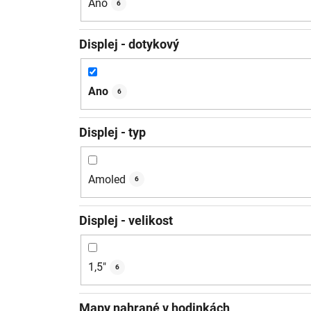
Ano
6
Displej - dotykový
Ano
6
Displej - typ
Amoled
6
Displej - velikost
1,5"
6
Mapy nahrané v hodinkách