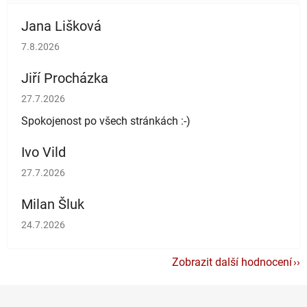
Jana Lišková
Hodnocení obchodu je 5 z 5 hvězdiček.
7.8.2026
Jiří Procházka
Hodnocení obchodu je 5 z 5 hvězdiček.
27.7.2026
Spokojenost po všech stránkách :-)
Ivo Vild
Hodnocení obchodu je 5 z 5 hvězdiček.
27.7.2026
Milan Šluk
Hodnocení obchodu je 5 z 5 hvězdiček.
24.7.2026
Zobrazit další hodnocení
Z