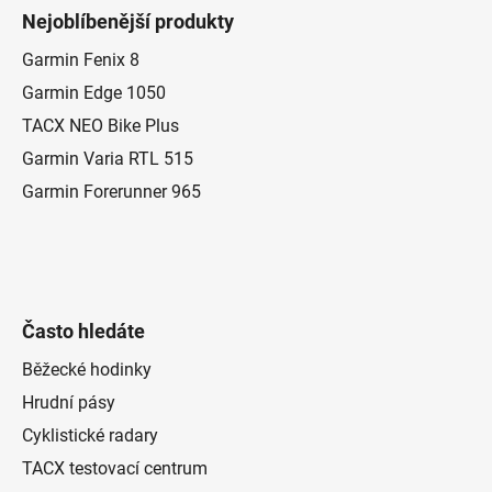
á
Nejoblíbenější produkty
p
a
Garmin Fenix 8
t
Garmin Edge 1050
í
TACX NEO Bike Plus
Garmin Varia RTL 515
Garmin Forerunner 965
Často hledáte
Běžecké hodinky
Hrudní pásy
Cyklistické radary
TACX testovací centrum