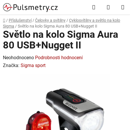
Přejít
Hledat
NÁKUP
na
obsah
KOŠÍK
Domů
/
Příslušenství
/
Čelovky a svítilny
/
Cyklosvítilny a světlo na kolo
Sigma
/
Světlo na kolo Sigma Aura 80 USB+Nugget II
Světlo na kolo Sigma Aura
80 USB+Nugget II
Průměrné
Neohodnoceno
Podrobnosti hodnocení
hodnocení
Značka:
Sigma sport
produktu
je
0,0
z
5
hvězdiček.