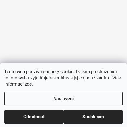
Tento web používá soubory cookie. Dalším procházením
tohoto webu vyjadřujete souhlas s jejich používáním.. Více
informací
zde
.
Sledovat na Instagramu
Nastavení
Odmítnout
Souhlasím
Vytvořil Shoptet
Copyright 2026
Pulsmetry.cz
. Všechna práva vyhrazena.