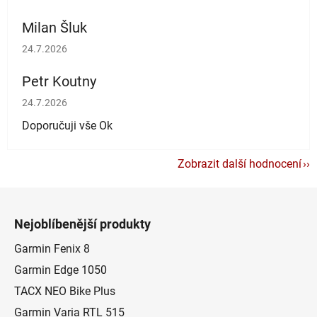
Milan Šluk
Hodnocení obchodu je 5 z 5 hvězdiček.
24.7.2026
Petr Koutny
Hodnocení obchodu je 5 z 5 hvězdiček.
24.7.2026
Doporučuji vše Ok
Zobrazit další hodnocení
Z
á
Nejoblíbenější produkty
p
a
Garmin Fenix 8
t
Garmin Edge 1050
í
TACX NEO Bike Plus
Garmin Varia RTL 515