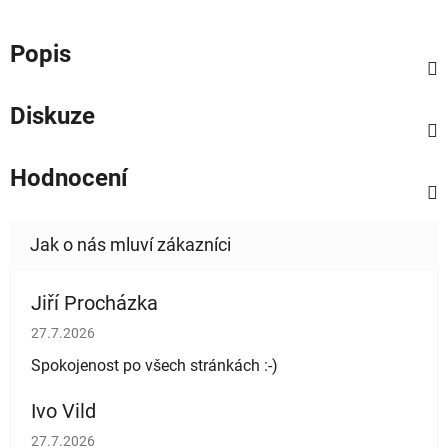
Popis
Diskuze
Hodnocení
Jiří Procházka
Hodnocení obchodu je 5 z 5 hvězdiček.
27.7.2026
Spokojenost po všech stránkách :-)
Ivo Vild
Hodnocení obchodu je 5 z 5 hvězdiček.
27.7.2026