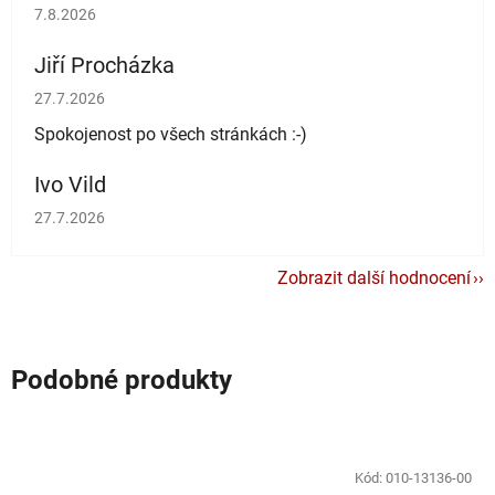
Hodnocení obchodu je 5 z 5 hvězdiček.
7.8.2026
Jiří Procházka
Hodnocení obchodu je 5 z 5 hvězdiček.
27.7.2026
Spokojenost po všech stránkách :-)
Ivo Vild
Hodnocení obchodu je 5 z 5 hvězdiček.
27.7.2026
Zobrazit další hodnocení
Podobné produkty
Kód:
010-13136-00