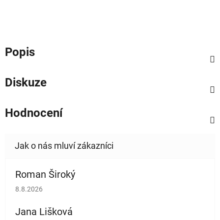
Popis
Diskuze
Hodnocení
Roman Široký
Hodnocení obchodu je 5 z 5 hvězdiček.
8.8.2026
Jana Lišková