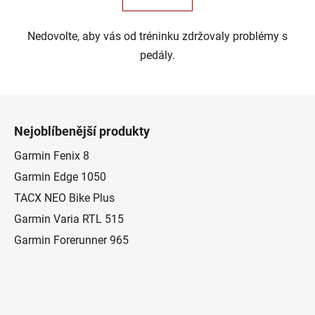
Nedovolte, aby vás od tréninku zdržovaly problémy s
pedály.
Z
á
Nejoblíbenější produkty
p
a
Garmin Fenix 8
t
Garmin Edge 1050
í
TACX NEO Bike Plus
Garmin Varia RTL 515
Garmin Forerunner 965