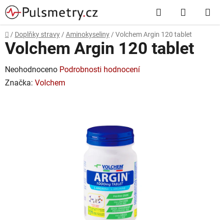
Přejít
Hledat
NÁKUP
na
obsah
KOŠÍK
Domů
/
Doplňky stravy
/
Aminokyseliny
/
Volchem Argin 120 tablet
Volchem Argin 120 tablet
Průměrné
Neohodnoceno
Podrobnosti hodnocení
hodnocení
Značka:
Volchem
produktu
je
0,0
z
5
hvězdiček.