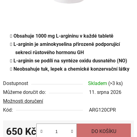
Obsahuje 1000 mg L-argininu v každé tabletě
L-arginin je aminokyselina přirozeně podporující
sekreci růstového hormonu GH
L-arginin se podílí na syntéze oxidu dusnatého (NO)
Neobsahuje tuk, lepek a chemické konzervační látky
Dostupnost
Skladem
(
>3 ks
)
Můžeme doručit do:
11. srpna 2026
Možnosti doručení
Kód:
ARG120CPR
650 Kč
DO KOŠÍKU