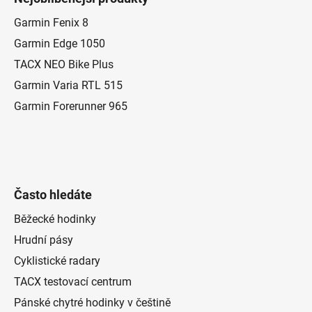
p
a
Garmin Fenix 8
t
Garmin Edge 1050
í
TACX NEO Bike Plus
Garmin Varia RTL 515
Garmin Forerunner 965
Často hledáte
Běžecké hodinky
Hrudní pásy
Cyklistické radary
TACX testovací centrum
Pánské chytré hodinky v češtině