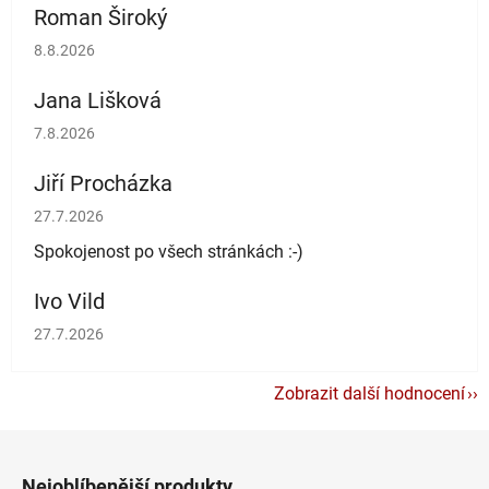
Roman Široký
Hodnocení obchodu je 5 z 5 hvězdiček.
8.8.2026
Jana Lišková
Hodnocení obchodu je 5 z 5 hvězdiček.
7.8.2026
Jiří Procházka
Hodnocení obchodu je 5 z 5 hvězdiček.
27.7.2026
Spokojenost po všech stránkách :-)
Ivo Vild
Hodnocení obchodu je 5 z 5 hvězdiček.
27.7.2026
Zobrazit další hodnocení
Z
á
Nejoblíbenější produkty