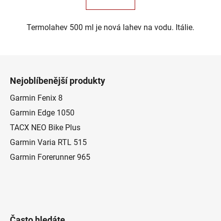
Termolahev 500 ml je nová lahev na vodu. Itálie.
Z
á
Nejoblíbenější produkty
p
a
Garmin Fenix 8
t
Garmin Edge 1050
í
TACX NEO Bike Plus
Garmin Varia RTL 515
Garmin Forerunner 965
Často hledáte