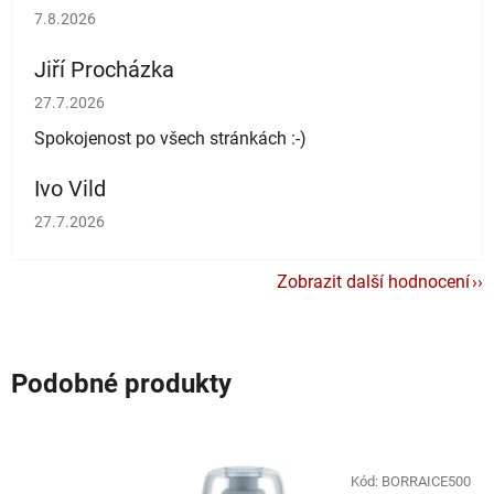
Hodnocení obchodu je 5 z 5 hvězdiček.
7.8.2026
Jiří Procházka
Hodnocení obchodu je 5 z 5 hvězdiček.
27.7.2026
Spokojenost po všech stránkách :-)
Ivo Vild
Hodnocení obchodu je 5 z 5 hvězdiček.
27.7.2026
Zobrazit další hodnocení
Podobné produkty
Kód:
BORRAICE500