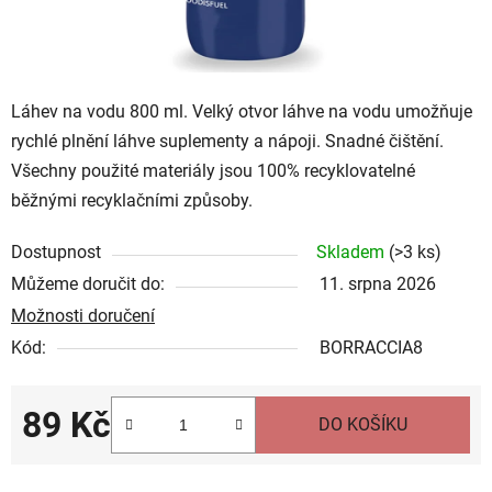
Láhev na vodu 800 ml. Velký otvor láhve na vodu umožňuje
rychlé plnění láhve suplementy a nápoji. Snadné čištění.
Všechny použité materiály jsou 100% recyklovatelné
běžnými recyklačními způsoby.
Dostupnost
Skladem
(
>3 ks
)
Můžeme doručit do:
11. srpna 2026
Možnosti doručení
Kód:
BORRACCIA8
89 Kč
DO KOŠÍKU
Měrná cena: