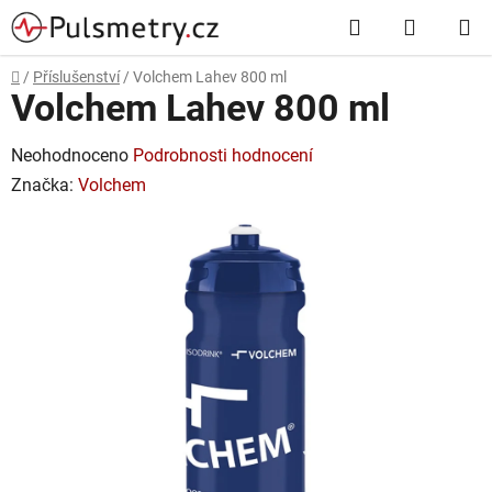
Přejít
Hledat
NÁKUP
na
obsah
KOŠÍK
Domů
/
Příslušenství
/
Volchem Lahev 800 ml
Volchem Lahev 800 ml
Průměrné
Neohodnoceno
Podrobnosti hodnocení
hodnocení
Značka:
Volchem
produktu
je
0,0
z
5
hvězdiček.