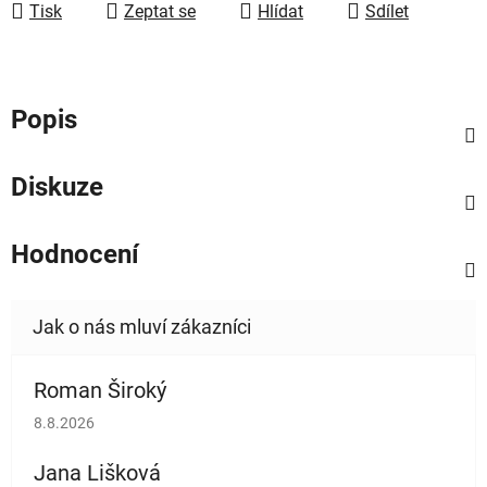
Tisk
Zeptat se
Hlídat
Sdílet
Popis
Diskuze
Hodnocení
Roman Široký
Hodnocení obchodu je 5 z 5 hvězdiček.
8.8.2026
Jana Lišková