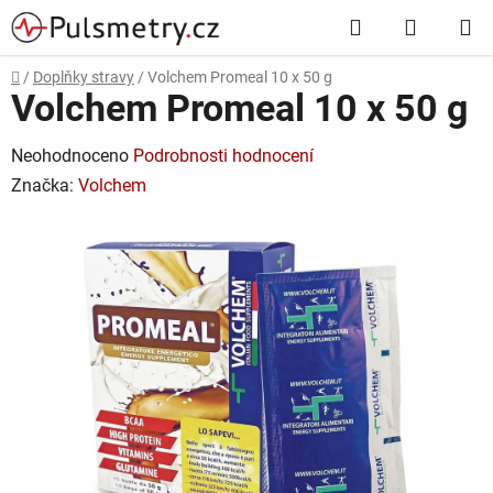
Přejít
Hledat
NÁKUP
na
obsah
KOŠÍK
Domů
/
Doplňky stravy
/
Volchem Promeal 10 x 50 g
Volchem Promeal 10 x 50 g
Průměrné
Neohodnoceno
Podrobnosti hodnocení
hodnocení
Značka:
Volchem
produktu
je
0,0
z
5
hvězdiček.