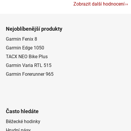
Zobrazit další hodnocení
Z
á
Nejoblíbenější produkty
p
a
Garmin Fenix 8
t
Garmin Edge 1050
í
TACX NEO Bike Plus
Garmin Varia RTL 515
Garmin Forerunner 965
Často hledáte
Běžecké hodinky
Hrudní pásy