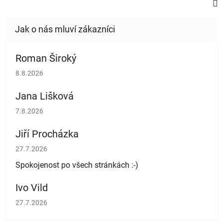
Roman Široký
Hodnocení obchodu je 5 z 5 hvězdiček.
8.8.2026
Jana Lišková
Hodnocení obchodu je 5 z 5 hvězdiček.
7.8.2026
Jiří Procházka
Hodnocení obchodu je 5 z 5 hvězdiček.
27.7.2026
Spokojenost po všech stránkách :-)
Ivo Vild
Hodnocení obchodu je 5 z 5 hvězdiček.
27.7.2026