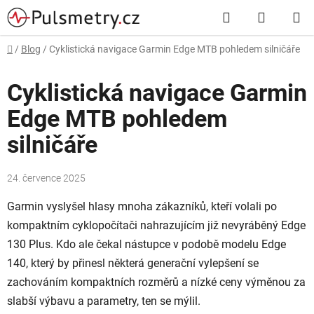
Přejít
Hledat
NÁKUP
na
obsah
KOŠÍK
Domů
/
Blog
/
Cyklistická navigace Garmin Edge MTB pohledem silničáře
Cyklistická navigace Garmin
Edge MTB pohledem
silničáře
24. července 2025
Garmin vyslyšel hlasy mnoha zákazníků, kteří volali po
kompaktním cyklopočítači nahrazujícím již nevyráběný Edge
130 Plus. Kdo ale čekal nástupce v podobě modelu Edge
140, který by přinesl některá generační vylepšení se
zachováním kompaktních rozměrů a nízké ceny výměnou za
slabší výbavu a parametry, ten se mýlil.