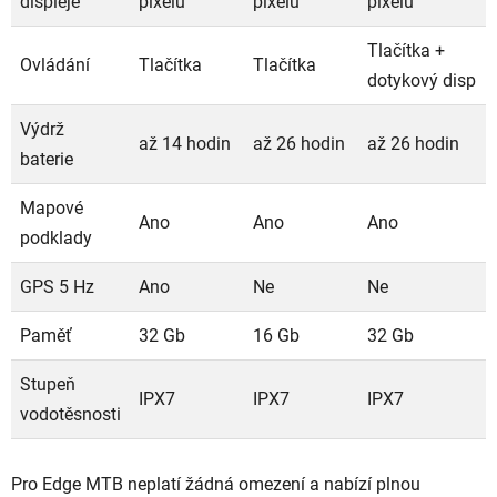
displeje
pixelů
pixelů
pixelů
Tlačítka +
Ovládání
Tlačítka
Tlačítka
dotykový disp
Výdrž
až 14 hodin
až 26 hodin
až 26 hodin
baterie
Mapové
Ano
Ano
Ano
podklady
GPS 5 Hz
Ano
Ne
Ne
Paměť
32 Gb
16 Gb
32 Gb
Stupeň
IPX7
IPX7
IPX7
vodotěsnosti
Pro Edge MTB neplatí žádná omezení a nabízí plnou