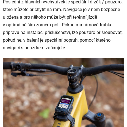
Poslední z hlavních vychytávek je speciální držák / pouzdro,
které můžete přichytit na rám. Navigace je v něm bezpečně
uložena a pro někoho může být při terénní jízdě
v optimálnějším zorném poli. Pokud má rámová trubka
přípravu na instalaci příslušenství, lze pouzdro přišroubovat,
pokud ne, v balení je speciální popruh, pomocí kterého
navigaci s pouzdrem zafixujete.