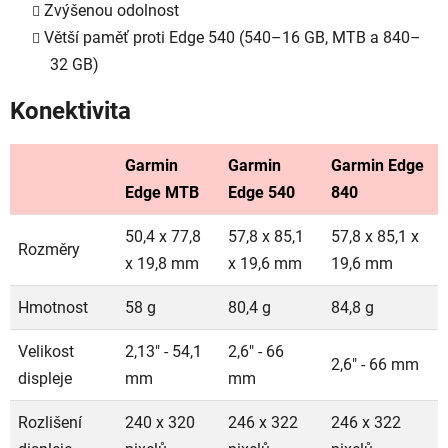
Zvýšenou odolnost
Větší paměť proti Edge 540 (540–16 GB, MTB a 840–
32 GB)
Konektivita
Garmin
Garmin
Garmin Edge
Edge MTB
Edge 540
840
50,4 x 77,8
57,8 x 85,1
57,8 x 85,1 x
Rozměry
x 19,8 mm
x 19,6 mm
19,6 mm
Hmotnost
58 g
80,4 g
84,8 g
Velikost
2,13" - 54,1
2,6" - 66
2,6" - 66 mm
displeje
mm
mm
Rozlišení
240 x 320
246 x 322
246 x 322