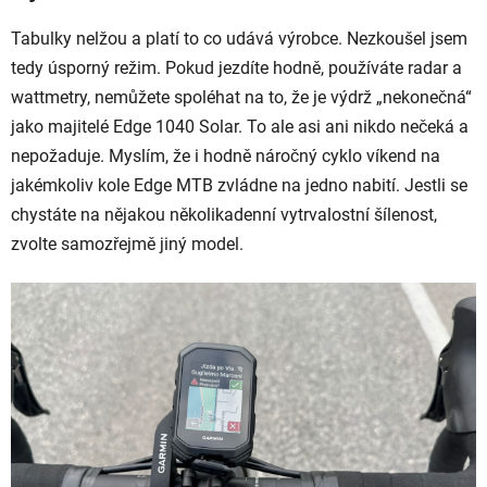
Tabulky nelžou a platí to co udává výrobce. Nezkoušel jsem
tedy úsporný režim. Pokud jezdíte hodně, používáte radar a
wattmetry, nemůžete spoléhat na to, že je výdrž „nekonečná“
jako majitelé Edge 1040 Solar. To ale asi ani nikdo nečeká a
nepožaduje. Myslím, že i hodně náročný cyklo víkend na
jakémkoliv kole Edge MTB zvládne na jedno nabití. Jestli se
chystáte na nějakou několikadenní vytrvalostní šílenost,
zvolte samozřejmě jiný model.