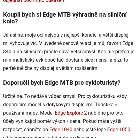
objednat pod tímto odkazem
Koupil bych si Edge MTB výhradně na silniční
kolo?
Já asi ne, moje oči nejsou v nejlepší kondici a větší displej
mi vyhovuje víc. V uvedené cenové relaci je můj favorit Edge
840 a na silnici mi prostě dává větší smysl. Kdo ale preferuje
minimalistický cyklopočítač, dostane sice menší, ale za to
perfektně čitelný displej s větším rozlišením.
Doporučil bych Edge MTB pro cykloturisty?
Určitě ne. To nedává vůbec smysl. Pro cykloturistiku vždy
doporučím model s dotykovým displejem. Turistika =
používání mapy. Model
Edge Explore 2
nabídne pro tyto
účely vynikající poměr výkon / cena. Pokud máte vyšší
rozpočet, sáhněte po
Edge 1040
nebo ještě lépe
Edge 1050
s hlasovou navigací a brilantním displejem.