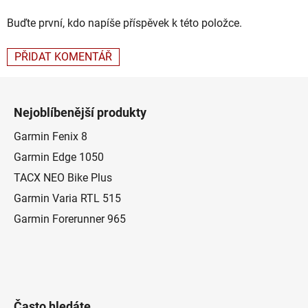
Buďte první, kdo napíše příspěvek k této položce.
PŘIDAT KOMENTÁŘ
Z
á
Nejoblíbenější produkty
p
a
Garmin Fenix 8
t
Garmin Edge 1050
í
TACX NEO Bike Plus
Garmin Varia RTL 515
Garmin Forerunner 965
Často hledáte