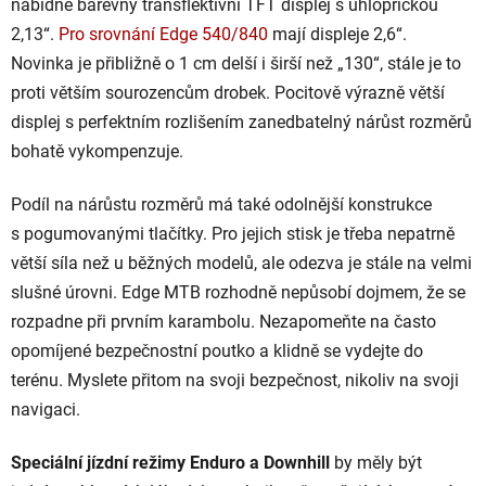
nabídne barevný transflektivní TFT displej s úhlopříčkou
2,13“.
Pro srovnání Edge 540/840
mají displeje 2,6“.
Novinka je přibližně o 1 cm delší i širší než „130“, stále je to
proti větším sourozencům drobek. Pocitově výrazně větší
displej s perfektním rozlišením zanedbatelný nárůst rozměrů
bohatě vykompenzuje.
Podíl na nárůstu rozměrů má také odolnější konstrukce
s pogumovanými tlačítky. Pro jejich stisk je třeba nepatrně
větší síla než u běžných modelů, ale odezva je stále na velmi
slušné úrovni. Edge MTB rozhodně nepůsobí dojmem, že se
rozpadne při prvním karambolu. Nezapomeňte na často
opomíjené bezpečnostní poutko a klidně se vydejte do
terénu. Myslete přitom na svoji bezpečnost, nikoliv na svoji
navigaci.
Speciální jízdní režimy Enduro a Downhill
by měly být