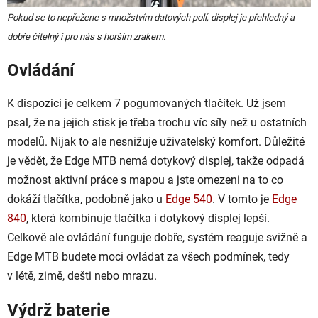
Pokud se to nepřežene s množstvím datových polí, displej je přehledný a
dobře čitelný i pro nás s horším zrakem.
Ovládání
K dispozici je celkem 7 pogumovaných tlačítek. Už jsem
psal, že na jejich stisk je třeba trochu víc síly než u ostatních
modelů. Nijak to ale nesnižuje uživatelský komfort. Důležité
je vědět, že Edge MTB nemá dotykový displej, takže odpadá
možnost aktivní práce s mapou a jste omezeni na to co
dokáží tlačítka, podobně jako u
Edge 540
. V tomto je
Edge
840
, která kombinuje tlačítka i dotykový displej lepší.
Celkově ale ovládání funguje dobře, systém reaguje svižně a
Edge MTB budete moci ovládat za všech podmínek, tedy
v létě, zimě, dešti nebo mrazu.
Výdrž baterie