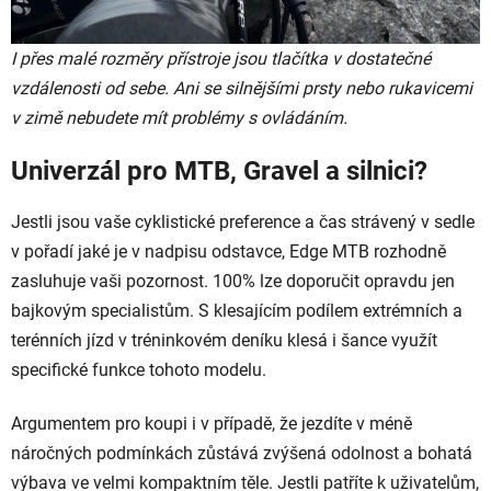
I přes malé rozměry přístroje jsou tlačítka v dostatečné
vzdálenosti od sebe. Ani se silnějšími prsty nebo rukavicemi
v zimě nebudete mít problémy s ovládáním.
Univerzál pro MTB, Gravel a silnici?
Jestli jsou vaše cyklistické preference a čas strávený v sedle
v pořadí jaké je v nadpisu odstavce, Edge MTB rozhodně
zasluhuje vaši pozornost. 100% lze doporučit opravdu jen
bajkovým specialistům. S klesajícím podílem extrémních a
terénních jízd v tréninkovém deníku klesá i šance využít
specifické funkce tohoto modelu.
Argumentem pro koupi i v případě, že jezdíte v méně
náročných podmínkách zůstává zvýšená odolnost a bohatá
výbava ve velmi kompaktním těle. Jestli patříte k uživatelům,