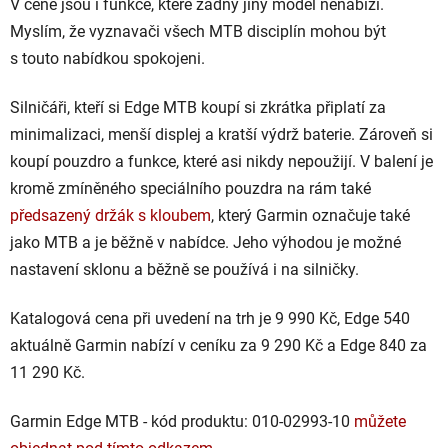
V ceně jsou i funkce, které žádný jiný model nenabízí.
Myslím, že vyznavači všech MTB disciplín mohou být
s touto nabídkou spokojeni.
Silničáři, kteří si Edge MTB koupí si zkrátka připlatí za
minimalizaci, menší displej a kratší výdrž baterie. Zároveň si
koupí pouzdro a funkce, které asi nikdy nepoužijí. V balení je
kromě zmíněného speciálního pouzdra na rám také
předsazený držák s kloubem
, který Garmin označuje také
jako MTB a je běžně v nabídce. Jeho výhodou je možné
nastavení sklonu a běžně se používá i na silničky.
Katalogová cena při uvedení na trh je 9 990 Kč, Edge 540
aktuálně Garmin nabízí v ceníku za 9 290 Kč a Edge 840 za
11 290 Kč.
Garmin Edge MTB - kód produktu: 010-02993-10
můžete