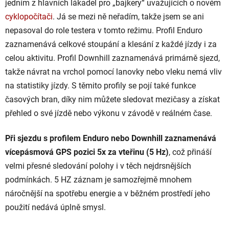
jedním z hlavních lákadel pro „bajkery“ uvažujících o novém
cyklopočítači
. Já se mezi ně neřadím, takže jsem se ani
nepasoval do role testera v tomto režimu. Profil Enduro
zaznamenává celkové stoupání a klesání z každé jízdy i za
celou aktivitu. Profil Downhill zaznamenává primárně sjezd,
takže návrat na vrchol pomocí lanovky nebo vleku nemá vliv
na statistiky jízdy. S těmito profily se pojí také funkce
časových bran, díky nim můžete sledovat mezičasy a získat
přehled o své jízdě nebo výkonu v závodě v reálném čase.
Při sjezdu s profilem Enduro nebo Downhill zaznamenává
vícepásmová GPS pozici 5x za vteřinu (5 Hz)
, což přináší
velmi přesné sledování polohy i v těch nejdrsnějších
podmínkách. 5 HZ záznam je samozřejmě mnohem
náročnější na spotřebu energie a v běžném prostředí jeho
použití nedává úplně smysl.