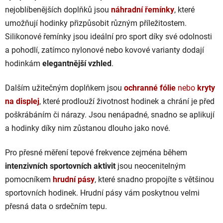
nejoblíbenějších doplňků jsou
náhradní řemínky
, které
umožňují hodinky přizpůsobit různým příležitostem.
Silikonové řemínky jsou ideální pro sport díky své odolnosti
a pohodlí, zatímco nylonové nebo kovové varianty dodají
hodinkám
elegantnější vzhled
.
Dalším užitečným doplňkem jsou
ochranné fólie
nebo
kryty
na displej
, které prodlouží životnost hodinek a chrání je před
poškrábáním či nárazy. Jsou nenápadné, snadno se aplikují
a hodinky díky nim zůstanou dlouho jako nové.
Pro přesné měření tepové frekvence zejména během
intenzivních sportovních aktivit
jsou neocenitelným
pomocníkem
hrudní pásy
, které snadno propojíte s většinou
sportovních hodinek. Hrudní pásy vám poskytnou velmi
přesná data o srdečním tepu.