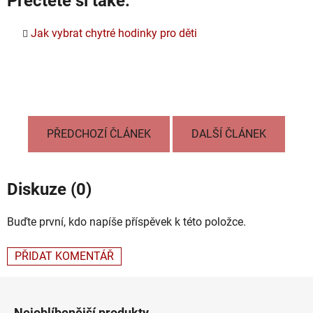
Přečtěte si také:
Jak vybrat chytré hodinky pro děti
PŘEDCHOZÍ ČLÁNEK
DALŠÍ ČLÁNEK
Diskuze (0)
Buďte první, kdo napíše příspěvek k této položce.
PŘIDAT KOMENTÁŘ
Z
á
Nejoblíbenější produkty