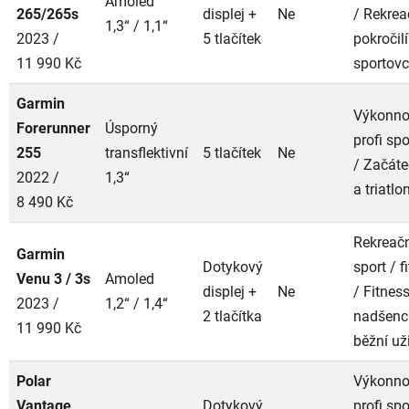
Amoled
265/265s
displej +
Ne
/ Rekrea
1,3“ / 1,1“
2023 /
5 tlačítek
pokročilí
11 990 Kč
sportovc
Garmin
Výkonnos
Forerunner
Úsporný
profi spo
255
transflektivní
5 tlačítek
Ne
/ Začáte
2022 /
1,3“
a triatlo
8 490 Kč
Rekreač
Garmin
Dotykový
sport / f
Venu 3 / 3s
Amoled
displej +
Ne
/ Fitnes
2023 /
1,2“ / 1,4“
2 tlačítka
nadšenc
11 990 Kč
běžní už
Polar
Výkonnos
Vantage
Dotykový
profi spo