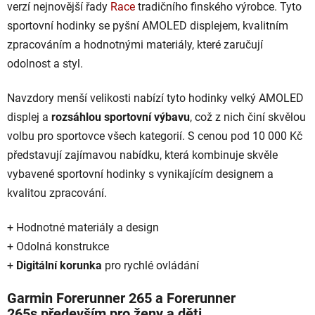
verzí nejnovější řady
Race
tradičního finského výrobce. Tyto
sportovní hodinky se pyšní AMOLED displejem, kvalitním
zpracováním a hodnotnými materiály, které zaručují
odolnost a styl.
Navzdory menší velikosti nabízí tyto hodinky velký AMOLED
displej a
rozsáhlou sportovní výbavu
, což z nich činí skvělou
volbu pro sportovce všech kategorií. S cenou pod 10 000 Kč
představují zajímavou nabídku, která kombinuje skvěle
vybavené sportovní hodinky s vynikajícím designem a
kvalitou zpracování.
+ Hodnotné materiály a design
+ Odolná konstrukce
+
Digitální korunka
pro rychlé ovládání
Garmin Forerunner 265 a Forerunner
265s především pro ženy a děti