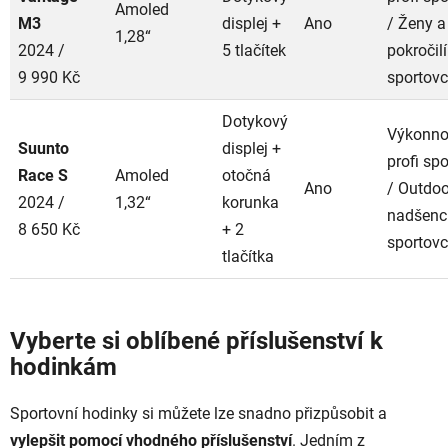
Amoled
M3
displej +
Ano
/ Ženy a
1,28“
2024 /
5 tlačítek
pokročilí
9 990 Kč
sportovc
Dotykový
Výkonnos
Suunto
displej +
profi spo
Race S
Amoled
otočná
Ano
/ Outdoo
2024 /
1,32“
korunka
nadšenc
8 650 Kč
+ 2
sportovc
tlačítka
Vyberte si oblíbené příslušenství k
hodinkám
Sportovní hodinky si můžete lze snadno přizpůsobit a
vylepšit pomocí vhodného příslušenství
. Jedním z