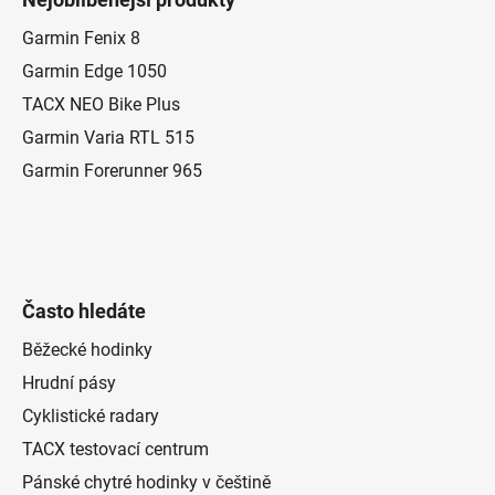
p
a
Garmin Fenix 8
t
Garmin Edge 1050
í
TACX NEO Bike Plus
Garmin Varia RTL 515
Garmin Forerunner 965
Často hledáte
Běžecké hodinky
Hrudní pásy
Cyklistické radary
TACX testovací centrum
Pánské chytré hodinky v češtině