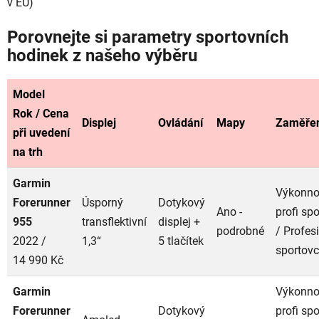
v EU)
Porovnejte si parametry sportovních
hodinek z našeho výběru
Model
Rok / Cena
Displej
Ovládání
Mapy
Zaměře
při uvedení
na trh
Garmin
Výkonnos
Forerunner
Úsporný
Dotykový
Ano -
profi spo
955
transflektivní
displej +
podrobné
/ Profes
2022 /
1,3“
5 tlačítek
sportovc
14 990 Kč
Garmin
Výkonnos
Forerunner
Dotykový
profi spo