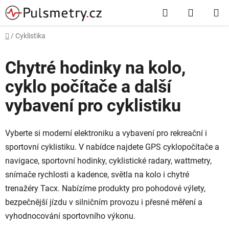
Přejít
Hledat
NÁKUP
na
obsah
KOŠÍK
Domů
/
Cyklistika
Chytré hodinky na kolo,
cyklo počítače a další
vybavení pro cyklistiku
Vyberte si moderní elektroniku a vybavení pro rekreační i
sportovní cyklistiku. V nabídce najdete GPS cyklopočítače a
navigace, sportovní hodinky, cyklistické radary, wattmetry,
snímače rychlosti a kadence, světla na kolo i chytré
trenažéry Tacx. Nabízíme produkty pro pohodové výlety,
bezpečnější jízdu v silničním provozu i přesné měření a
vyhodnocování sportovního výkonu.