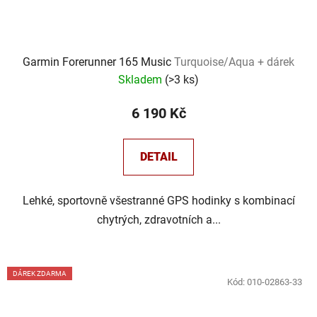
Garmin Forerunner 165 Music
Turquoise/Aqua + dárek
Skladem
(
>3 ks
)
6 190 Kč
DETAIL
Lehké, sportovně všestranné GPS hodinky s kombinací
chytrých, zdravotních a...
DÁREK ZDARMA
Kód:
010-02863-33