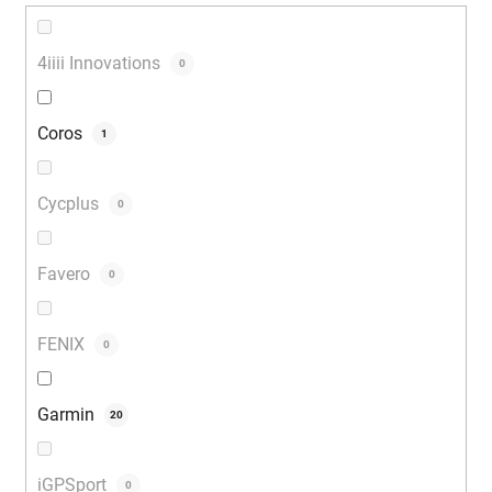
4iiii Innovations
0
Coros
1
Cycplus
0
Favero
0
FENIX
0
Garmin
20
iGPSport
0