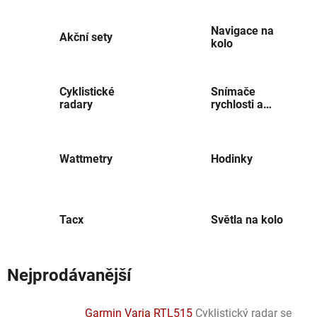
Navigace na
Akční sety
kolo
Cyklistické
Snímače
radary
rychlosti a
pohybu
Wattmetry
Hodinky
Tacx
Světla na kolo
Nejprodávanější
Garmin Varia RTL515
Cyklistický radar se