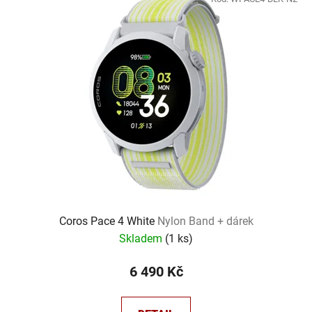
ý
p
i
s
p
r
o
d
u
k
t
ů
Coros Pace 4 White
Nylon Band + dárek
Skladem
(
1 ks
)
6 490 Kč