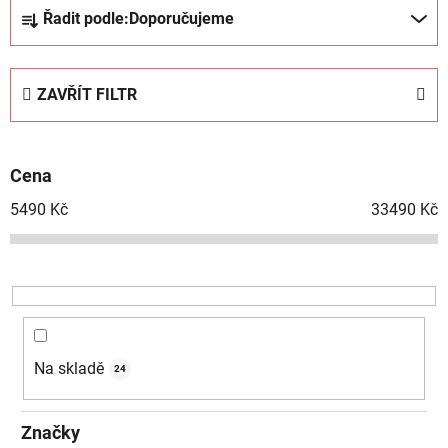
Ř
Řadit podle:
Doporučujeme
a
z
e
ZAVŘÍT FILTR
n
í
p
Cena
r
o
5490
Kč
33490
Kč
d
u
k
t
ů
Na skladě
24
Značky