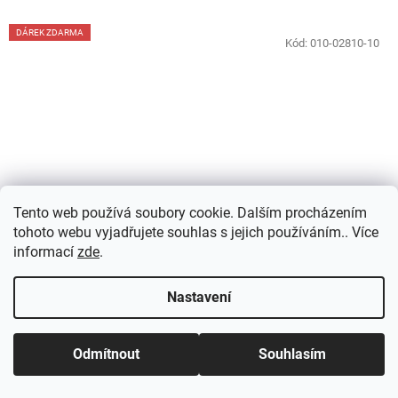
DÁREK ZDARMA
Kód:
010-02810-10
Tento web používá soubory cookie. Dalším procházením
tohoto webu vyjadřujete souhlas s jejich používáním.. Více
informací
zde
.
Nastavení
Garmin Forerunner 265
Black / Powder Gray + dárek
Skladem
(
1 ks
)
Odmítnout
Souhlasím
8 990 Kč