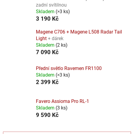
zadní svítilnou
Skladem
(
>3 ks
)
3 190 Kč
Magene C706 + Magene L508 Radar Tail
Light
+ dárek
Skladem
(
2 ks
)
7 090 Kč
Přední světlo Ravemen FR1100
Skladem
(
>3 ks
)
2 399 Kč
Favero Assioma Pro RL-1
Skladem
(
3 ks
)
9 590 Kč