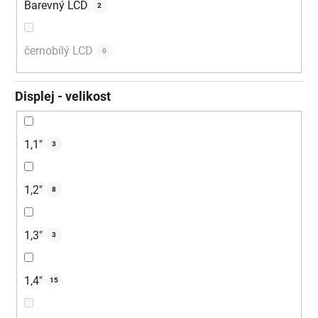
Barevný LCD
2
černobílý LCD
0
Displej - velikost
1,1"
3
1,2"
8
1,3"
3
1,4"
15