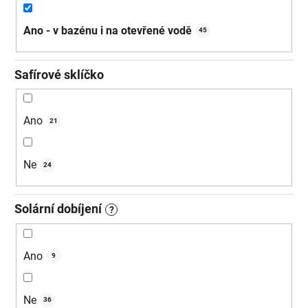
Ano - v bazénu i na otevřené vodě
45
Safírové sklíčko
Ano
21
Ne
24
Solární dobíjení
?
Ano
9
Ne
36