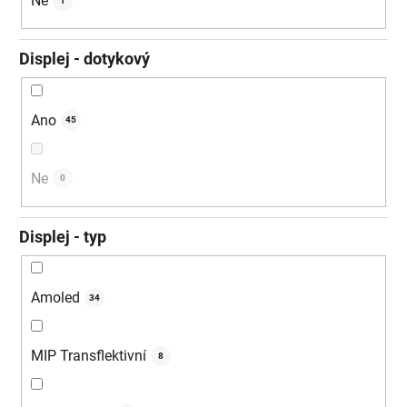
Ne
1
Displej - dotykový
Ano
45
Ne
0
Displej - typ
Amoled
34
MIP Transflektivní
8