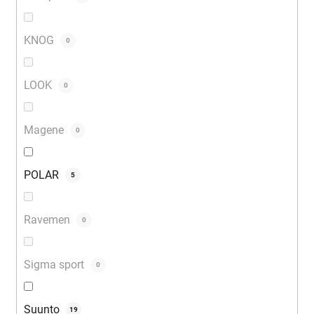
KNOG
0
LOOK
0
Magene
0
POLAR
5
Ravemen
0
Sigma sport
0
Suunto
19