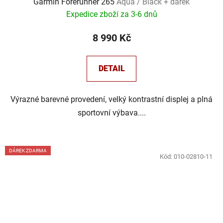
Garmin Forerunner 265
Aqua / Black + dárek
Expedice zboží za 3-6 dnů
8 990 Kč
DETAIL
Výrazné barevné provedení, velký kontrastní displej a plná
sportovní výbava....
DÁREK ZDARMA
Kód:
010-02810-11