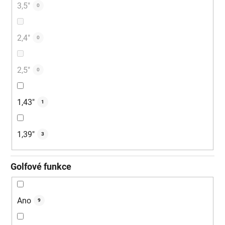
3,5″
0
2,4"
0
2,5"
0
1,43"
1
1,39"
3
Golfové funkce
Ano
9