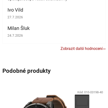
Ivo Vild
Hodnocení obchodu je 5 z 5 hvězdiček.
27.7.2026
Milan Šluk
Hodnocení obchodu je 5 z 5 hvězdiček.
24.7.2026
Zobrazit další hodnocení
Podobné produkty
Kód:
010-03198-40