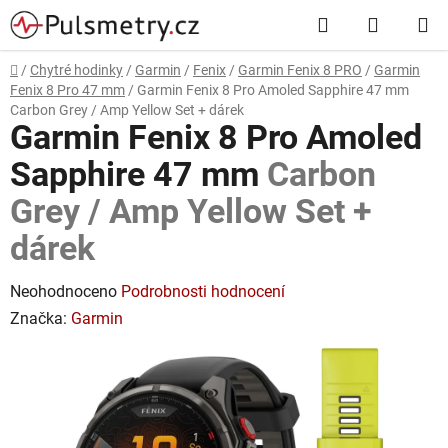
Přejít
Hledat
NÁKUP
na
obsah
KOŠÍK
Domů
/
Chytré hodinky
/
Garmin
/
Fenix
/
Garmin Fenix 8 PRO
/
Garmin
Fenix 8 Pro 47 mm
/
Garmin Fenix 8 Pro Amoled Sapphire 47 mm
Carbon Grey / Amp Yellow Set + dárek
Garmin Fenix 8 Pro Amoled
Sapphire 47 mm
Carbon
Grey / Amp Yellow Set +
dárek
Průměrné
Neohodnoceno
Podrobnosti hodnocení
hodnocení
Značka:
Garmin
produktu
je
0,0
z