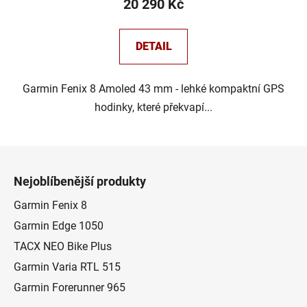
20 290 Kč
DETAIL
Garmin Fenix 8 Amoled 43 mm - lehké kompaktní GPS
hodinky, které překvapí...
Z
á
Nejoblíbenější produkty
p
a
Garmin Fenix 8
t
Garmin Edge 1050
í
TACX NEO Bike Plus
Garmin Varia RTL 515
Garmin Forerunner 965