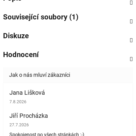
Související soubory (1)
Diskuze
Hodnocení
Jana Lišková
Hodnocení obchodu je 5 z 5 hvězdiček.
7.8.2026
Jiří Procházka
Hodnocení obchodu je 5 z 5 hvězdiček.
27.7.2026
Spokojenost po všech stránkách :-)