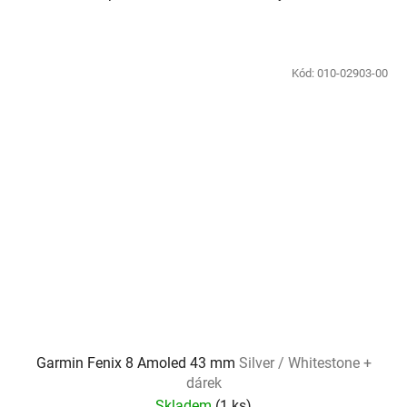
Kód:
010-02903-00
Garmin Fenix 8 Amoled 43 mm
Silver / Whitestone +
dárek
Skladem
(
1 ks
)