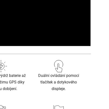
ýdrž baterie až
Duální ovládání pomocí
ežimu GPS díky
tlačítek a dotykového
 dobíjení.
displeje.