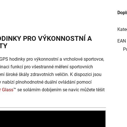
Dopl
Kate
ODINKY PRO VÝKONNOSTNÍ A
EAN
TY
P
GPS hodinky pro výkonnostní a vrcholové sportovce,
binaci funkcí pro všestranné měření sportovních
 široké škály zdravotních veličin. K dispozici jsou
y nabízí plnohodnotné duální ovládání pomocí
 Glass
™ se solárním dobíjením se navíc můžete těšit