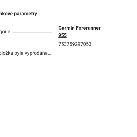
ňkové parametry
Garmin Forerunner
gorie
955
753759297053
oložka byla vyprodána…