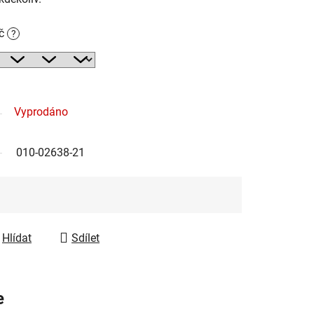
Kč
?
Vyprodáno
010-02638-21
Hlídat
Sdílet
e