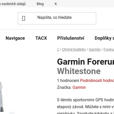
 osobních údajů
Blog
Kontakty
Napsali o nás
Navigace
TACX
Příslušenství
Doplňky 
Domů
/
Chytré hodinky
/
Garmin
/
Forer
Garmin Foreru
Whitestone
Průměrné
1 hodnocení
Podrobnosti hodno
hodnocení
Značka:
Garmin
produktu
S těmito sportovními GPS hodin
je
etapový závod. Můžete s nimi v
5,0
sjezdovku. Sportujte kdykoliv a 