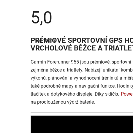
5,0
Průměrné
hodnocení
PRÉMIOVÉ SPORTOVNÍ GPS H
1 hodnocení
produktu
je
VRCHOLOVÉ BĚŽCE A TRIATLE
5,0
z
5
Garmin Forerunner 955 jsou prémiové, sportovní 
hvězdiček.
zejména běžce a triatlety. Nabízejí unikátní kom
výkonů, plánování a vyhodnocení tréninků a měření
také podrobné mapy a navigační funkce. Hodink
tlačítek a dotykového displeje. Díky sklíčku
Power
na prodlouženou výdrž baterie.