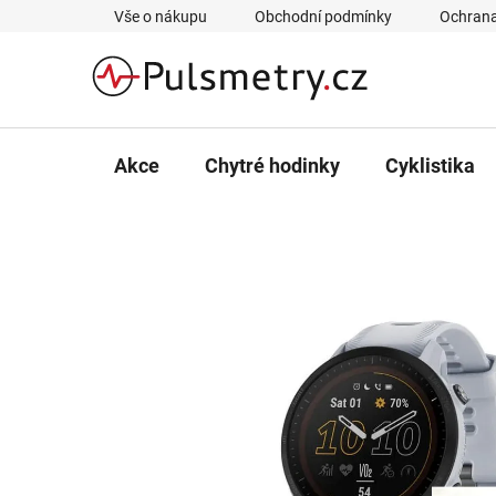
Přejít
Vše o nákupu
Obchodní podmínky
Ochrana
na
obsah
Akce
Chytré hodinky
Cyklistika