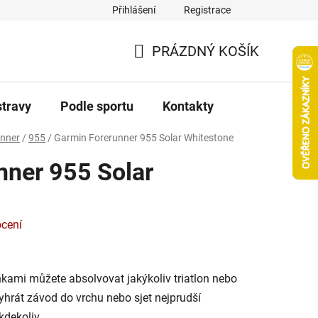
Přihlášení
Registrace
PRÁZDNÝ KOŠÍK
NÁKUPNÍ
KOŠÍK
stravy
Podle sportu
Kontakty
unner
/
955
/
Garmin Forerunner 955 Solar
Whitestone
nner 955 Solar
cení
kami můžete absolvovat jakýkoliv triatlon nebo
yhrát závod do vrchu nebo sjet nejprudší
kdekoliv.