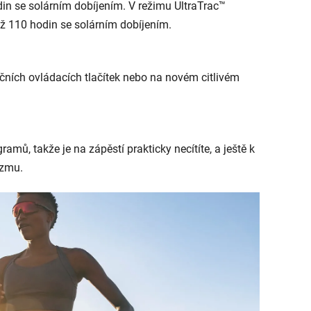
in se solárním dobíjením. V režimu UltraTrac™
 až 110 hodin se solárním dobíjením.
čních ovládacích tlačítek nebo na novém citlivém
mů, takže je na zápěstí prakticky necítíte, a ještě k
izmu.