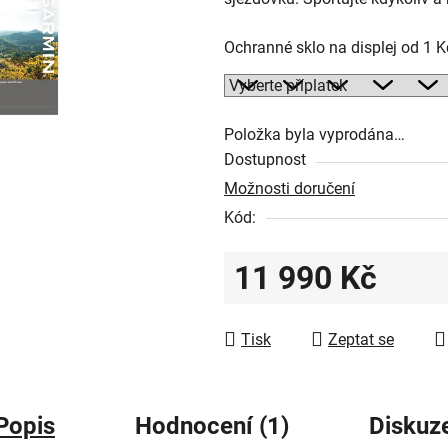
z
5
Ochranné sklo na displej od 1 
hvězdiček.
Položka byla vyprodána…
Dostupnost
Možnosti doručení
Kód:
11 990 Kč
Měrná cena:
Tisk
Zeptat se
Popis
Hodnocení (1)
Diskuz