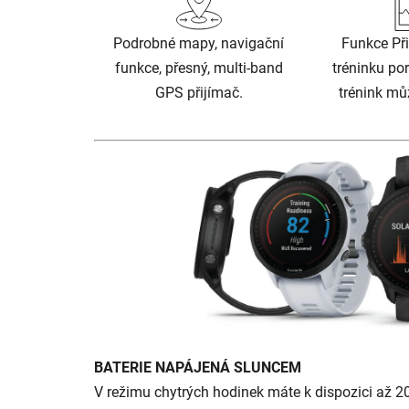
Podrobné mapy, navigační
Funkce Při
funkce, přesný, multi-band
tréninku por
GPS přijímač.
trénink mů
BATERIE NAPÁJENÁ SLUNCEM
V režimu chytrých hodinek máte k dispozici až 2