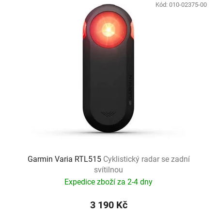
Kód:
010-02375-00
Garmin Varia RTL515
Cyklistický radar se zadní
svítilnou
Expedice zboží za 2-4 dny
3 190 Kč