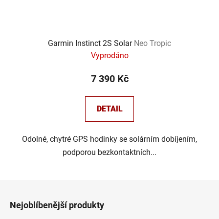
Garmin Instinct 2S Solar
Neo Tropic
Vyprodáno
7 390 Kč
DETAIL
Odolné, chytré GPS hodinky se solárním dobíjením,
podporou bezkontaktních...
Z
á
Nejoblíbenější produkty
p