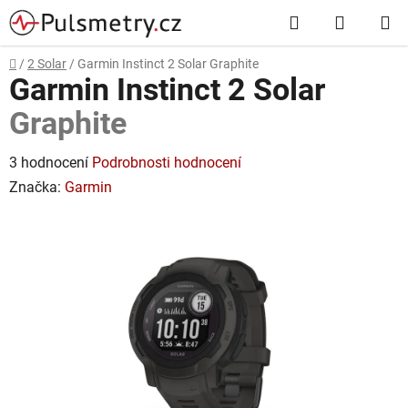
Přejít
Hledat
NÁKUP
na
obsah
KOŠÍK
Domů
/
2 Solar
/
Garmin Instinct 2 Solar
Graphite
Garmin Instinct 2 Solar
Graphite
Průměrné
3 hodnocení
Podrobnosti hodnocení
hodnocení
Značka:
Garmin
produktu
je
5,0
z
5
hvězdiček.