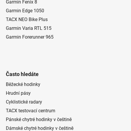
a
Garmin Fenix 8
t
Garmin Edge 1050
í
TACX NEO Bike Plus
Garmin Varia RTL 515
Garmin Forerunner 965
Často hledáte
Běžecké hodinky
Hrudní pásy
Cyklistické radary
TACX testovací centrum
Pánské chytré hodinky v češtině
Dámské chytré hodinky v češtině