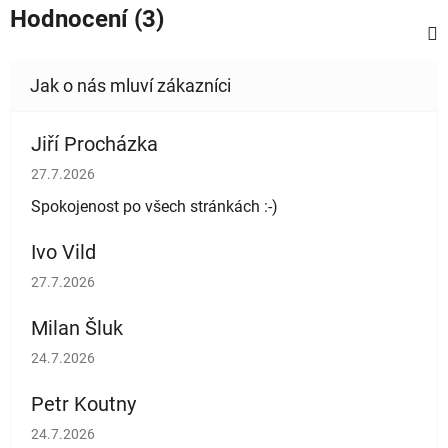
Hodnocení (3)
Jiří Procházka
Hodnocení obchodu je 5 z 5 hvězdiček.
27.7.2026
Spokojenost po všech stránkách :-)
Ivo Vild
Hodnocení obchodu je 5 z 5 hvězdiček.
27.7.2026
Milan Šluk
Hodnocení obchodu je 5 z 5 hvězdiček.
24.7.2026
Petr Koutny
Hodnocení obchodu je 5 z 5 hvězdiček.
24.7.2026