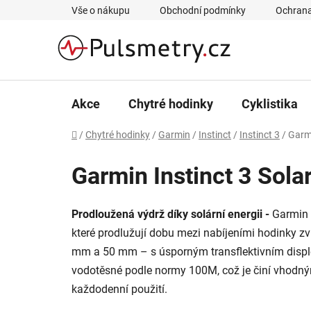
Přejít
Vše o nákupu
Obchodní podmínky
Ochrana
na
obsah
Akce
Chytré hodinky
Cyklistika
Domů
/
Chytré hodinky
/
Garmin
/
Instinct
/
Instinct 3
/
Garmi
Garmin Instinct 3 Sola
Prodloužená výdrž díky solární energii -
Garmin 
které prodlužují dobu mezi nabíjeními hodinky zv
mm a 50 mm – s úsporným transflektivním displej
vodotěsné podle normy 100M, což je činí vhodnými
každodenní použití.