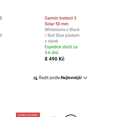
3
Garmin Instinct 3
Solar 50 mm
Whitestone s Black
lt
/ Bolt Blue páskem
+ dárek
Expedice zboží za
3-6 dnů
8 490 Kč
Ř
Řadit podle:
Nejlevnější
a
z
e
n
í
p
DÁREK ZDARMA