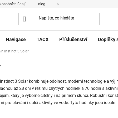
 osobních údajů
Blog
Kontakty
Napsali o nás
Navigace
TACX
Příslušenství
Doplňky 
n Instinct 3 Solar
r
Instinct 3 Solar kombinuje odolnost, moderní technologie a výj
ládnou až 28 dní v režimu chytrých hodinek a 70 hodin s aktivní
em, který je výborně čitelný i na přímém slunci. Robustní kons
 pro plavání i další aktivity ve vodě. Tyto hodinky jsou ideál