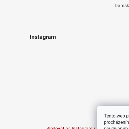
Dámské
Instagram
Tento web p
procházením
Sledovat na Instagramu
používáním.