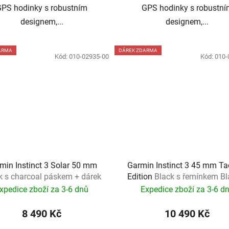
GPS hodinky s robustním
GPS hodinky s robustní
designem,...
designem,...
ARMA
DÁREK ZDARMA
Kód:
010-02935-00
Kód:
010-
min Instinct 3 Solar 50 mm
Garmin Instinct 3 45 mm Tac
k s charcoal páskem + dárek
Edition
Black s řemínkem Bl
dárek
xpedice zboží za 3-6 dnů
Expedice zboží za 3-6 d
8 490 Kč
10 490 Kč