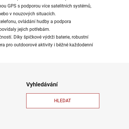
snou GPS s podporou více satelitních systémů,
 nebo v nouzových situacích.
z telefonu, ovládání hudby a podpora
povídaly jejich potřebám.
ností. Díky špičkové výdrži baterie, robustní
era pro outdoorové aktivity i běžné každodenní
Vyhledávání
HLEDAT