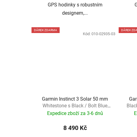
GPS hodinky s robustním
designem,...
DÁREK ZDARMA
DÁREK ZD
Kód:
010-02935-03
Garmin Instinct 3 Solar 50 mm
Gar
Whitestone s Black / Bolt Blue
Blac
páskem + dárek
Expedice zboží za 3-6 dnů
E
8 490 Kč