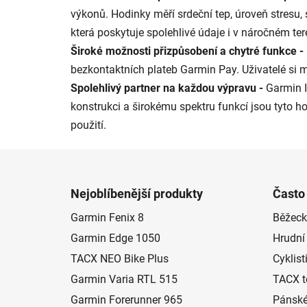
výkonů. Hodinky měří srdeční tep, úroveň stresu,
která poskytuje spolehlivé údaje i v náročném ter
Široké možnosti přizpůsobení a chytré funkce -
bezkontaktních plateb Garmin Pay. Uživatelé si m
Spolehlivý partner na každou výpravu -
Garmin I
konstrukci a širokému spektru funkcí jsou tyto h
použití.
Z
á
Nejoblíbenější produkty
Často
p
Garmin Fenix 8
Běžeck
a
Garmin Edge 1050
Hrudní
t
í
TACX NEO Bike Plus
Cyklist
Garmin Varia RTL 515
TACX t
Garmin Forerunner 965
Pánské