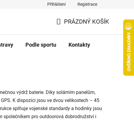
Přihlášení
Registrace
PRÁZDNÝ KOŠÍK
NÁKUPNÍ
KOŠÍK
stravy
Podle sportu
Kontakty
imečnou výdrž baterie. Díky solárním panelům,
 GPS. K dispozici jsou ve dvou velikostech – 45
trukce splňuje vojenské standardy a hodinky jsou
ním společníkem pro outdoorová dobrodružství i