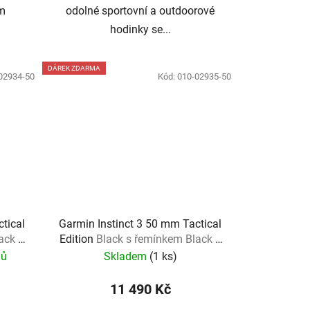
m
odolné sportovní a outdoorové
hodinky se...
DÁREK ZDARMA
02934-50
Kód:
010-02935-50
tical
Garmin Instinct 3 50 mm Tactical
ack +
Edition
Black s řemínkem Black +
dárek
nů
Skladem
(
1 ks
)
11 490 Kč