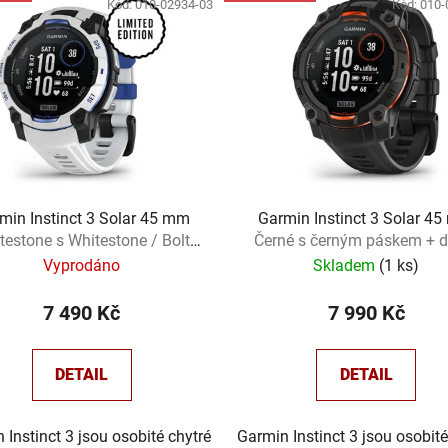
Kód:
010-02934-03
Kód:
010-
min Instinct 3 Solar 45 mm
Garmin Instinct 3 Solar 4
testone s Whitestone / Bolt
Černé s černým páskem + d
Blue páskem + dárek
Vyprodáno
Skladem
(
1 ks
)
7 490 Kč
7 990 Kč
DETAIL
DETAIL
 Instinct 3 jsou osobité chytré
Garmin Instinct 3 jsou osobité