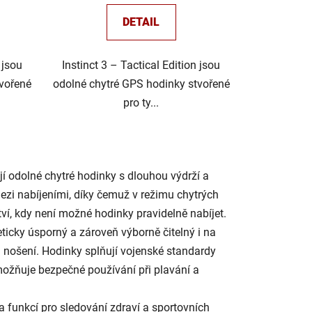
DETAIL
 jsou
Instinct 3 – Tactical Edition jsou
tvořené
odolné chytré GPS hodinky stvořené
pro ty...
ují odolné chytré hodinky s dlouhou výdrží a
ezi nabíjeními, díky čemuž v režimu chytrých
ví, kdy není možné hodinky pravidelně nabíjet.
geticky úsporný a zároveň výborně čitelný i na
ři nošení. Hodinky splňují vojenské standardy
žňuje bezpečné používání při plavání a
la funkcí pro sledování zdraví a sportovních