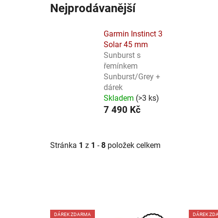
Nejprodávanější
Garmin Instinct 3
Solar 45 mm
Sunburst s
řemínkem
Sunburst/Grey +
dárek
Skladem
(
>3 ks
)
7 490 Kč
Stránka
1
z
1
-
8
položek celkem
V
DÁREK ZDARMA
DÁREK ZD