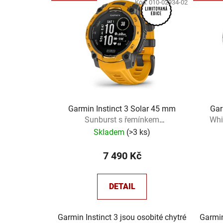
ý
Kód:
010-02934-02
p
i
s
p
r
o
d
u
Garmin Instinct 3 Solar 45 mm
Gar
Sunburst s řemínkem
Whi
k
Sunburst/Grey + dárek
Skladem
(
>3 ks
)
t
ů
7 490 Kč
DETAIL
Garmin Instinct 3 jsou osobité chytré
Garmin