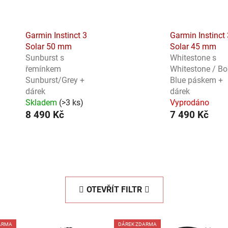
Garmin Instinct 3
Garmin Instinct 
Solar 50 mm
Solar 45 mm
Sunburst s
Whitestone s
řemínkem
Whitestone / Bo
Sunburst/Grey +
Blue páskem +
dárek
dárek
Skladem
(
>3 ks
)
Vyprodáno
8 490 Kč
7 490 Kč
OTEVŘÍT FILTR
ARMA
DÁREK ZDARMA