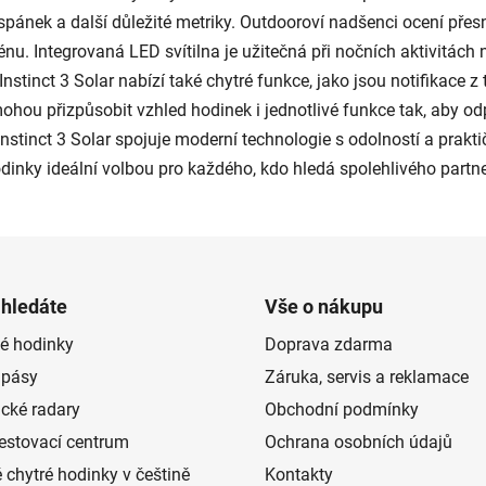
k
 spánek a další důležité metriky. Outdooroví nadšenci ocení pře
y
énu. Integrovaná LED svítilna je užitečná při nočních aktivitách
v
ý
Instinct 3 Solar nabízí také chytré funkce, jako jsou notifikace 
p
ohou přizpůsobit vzhled hodinek i jednotlivé funkce tak, aby od
i
nstinct 3 Solar spojuje moderní technologie s odolností a praktič
s
odinky ideální volbou pro každého, kdo hledá spolehlivého partn
u
 hledáte
Vše o nákupu
é hodinky
Doprava zdarma
 pásy
Záruka, servis a reklamace
ické radary
Obchodní podmínky
estovací centrum
Ochrana osobních údajů
 chytré hodinky v češtině
Kontakty