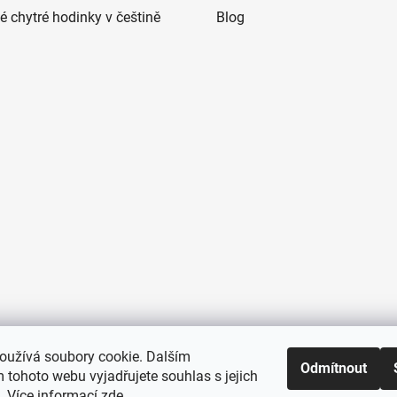
 chytré hodinky v češtině
Blog
oužívá soubory cookie. Dalším
Odmítnout
 tohoto webu vyjadřujete souhlas s jejich
. Více informací
zde
.