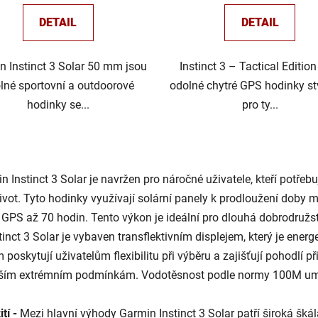
DETAIL
DETAIL
n Instinct 3 Solar 50 mm jsou
Instinct 3 – Tactical Edition
lné sportovní a outdoorové
odolné chytré GPS hodinky s
hodinky se...
pro ty...
O
v
n Instinct 3 Solar je navržen pro náročné uživatele, kteří potřeb
l
á
vot. Tyto hodinky využívají solární panely k prodloužení doby m
d
m GPS až 70 hodin. Tento výkon je ideální pro dlouhá dobrodružst
a
tinct 3 Solar je vybaven transflektivním displejem, který je ener
c
skytují uživatelům flexibilitu při výběru a zajišťují pohodlí p
í
lším extrémním podmínkám. Vodotěsnost podle normy 100M umo
p
r
v
tí -
Mezi hlavní výhody Garmin Instinct 3 Solar patří široká šká