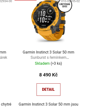
02934-00
Kód:
010-02935-02
r
o
d
u
k
t
ů
5 mm
Garmin Instinct 3 Solar 50 mm
árek
Sunburst s řemínkem
Sunburst/Grey + dárek
Skladem
(
>3 ks
)
8 490 Kč
DETAIL
 chytré
Garmin Instinct 3 Solar 50 mm jsou