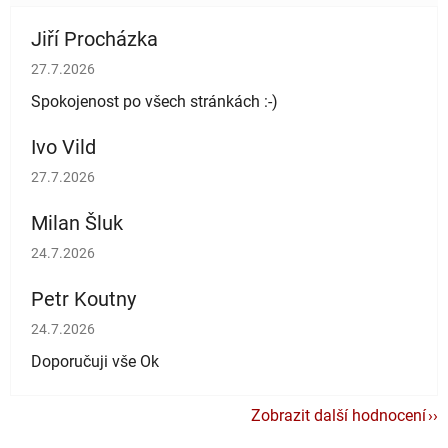
Jiří Procházka
Hodnocení obchodu je 5 z 5 hvězdiček.
27.7.2026
Spokojenost po všech stránkách :-)
Ivo Vild
Hodnocení obchodu je 5 z 5 hvězdiček.
27.7.2026
Milan Šluk
Hodnocení obchodu je 5 z 5 hvězdiček.
24.7.2026
Petr Koutny
Hodnocení obchodu je 5 z 5 hvězdiček.
24.7.2026
Doporučuji vše Ok
Zobrazit další hodnocení