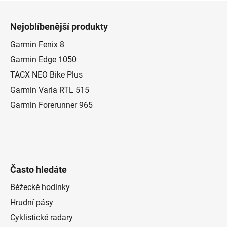
Z
á
Nejoblíbenější produkty
p
a
Garmin Fenix 8
t
Garmin Edge 1050
í
TACX NEO Bike Plus
Garmin Varia RTL 515
Garmin Forerunner 965
Často hledáte
Běžecké hodinky
Hrudní pásy
Cyklistické radary