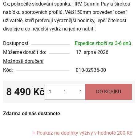
Ox, pokročilé sledování spánku, HRV, Garmin Pay a širokou
nabídku sportovních profilů. Větší 50mm provedení ocení
uživatelé, kteří preferují výraznější hodinky, lepší čitelnost
displeje a co nejdelší výdrž na jedno nabití.
Dostupnost
Expedice zboží za 3-6 dnů
Můžeme doručit do:
17. srpna 2026
Možnosti doručení
Kód:
010-02935-00
8 490 Kč
DO KOŠÍKU
Měrná cena:
Zdarma od nás dostanete
+ Poukaz na doplňky výživy
v hodnotě 200 Kč