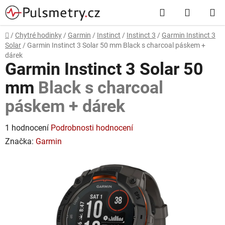
Přejít
Hledat
NÁKUP
na
obsah
KOŠÍK
Domů
/
Chytré hodinky
/
Garmin
/
Instinct
/
Instinct 3
/
Garmin Instinct 3
Solar
/
Garmin Instinct 3 Solar 50 mm
Black s charcoal páskem +
dárek
Garmin Instinct 3 Solar 50
mm
Black s charcoal
páskem + dárek
Průměrné
1 hodnocení
Podrobnosti hodnocení
hodnocení
Značka:
Garmin
produktu
je
5,0
z
5
hvězdiček.