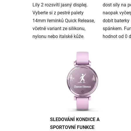
Lily 2 rozsvítí jasný displej.
dost síly na p
Vyberte si z pestré palety
naopak vyčerp
14mm řemínků Quick Release,
dobít baterk
včetně variant ze silikonu,
spánkem. Fun
nylonu nebo italské kůže.
hodnot od 0 
SLEDOVÁNÍ KONDICE A
SPORTOVNÍ FUNKCE