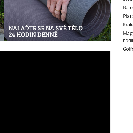
Baro
Plat
Krok
Mapy
hodi
Golf