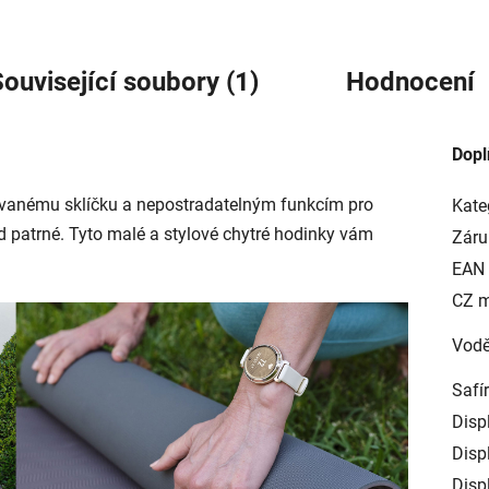
ouvisející soubory (1)
Hodnocení
Dopl
ovanému sklíčku a nepostradatelným funkcím pro
Kate
led patrné. Tyto malé a stylové chytré hodinky vám
Záru
EAN
CZ 
Vodě
Safí
Disp
Displ
Displ