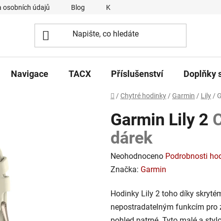
 osobních údajů
Blog
Kontakty
Napsali o nás
Navigace
TACX
Příslušenství
Doplňky 
Domů
/
Chytré hodinky
/
Garmin
/
Lily
/
G
Garmin Lily 2
C
dárek
Průměrné
Neohodnoceno
Podrobnosti ho
hodnocení
Značka:
Garmin
produktu
Hodinky Lily 2 toho díky skryté
je
nepostradatelným funkcím pro zdr
0,0
pohled patrné. Tyto malé a sty