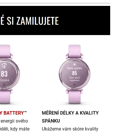
Y BATTERY
™
MĚŘENÍ DÉLKY A KVALITY
 energii svého
SPÁNKU
ěděli, kdy máte
Ukážeme vám skóre kvality