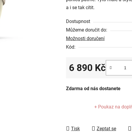
z
a i se tak cítit.
5
hvězdiček.
Dostupnost
Můžeme doručit do:
Možnosti doručení
Kód:
6 890 Kč
Měrná cena:
Zdarma od nás dostanete
+ Poukaz na dopl
Tisk
Zeptat se