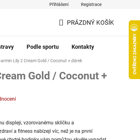
Přihlášení
Registrace
PRÁZDNÝ KOŠÍK
NÁKUPNÍ
KOŠÍK
stravy
Podle sportu
Kontakty
armin Lily 2
Cream Gold / Coconut + dárek
ream Gold / Coconut +
dnocení
mu displeji, vzorovanému sklíčku a
aví a fitness nabízejí víc, než je na první
lové chytré hodinky vám pomůžou skvěle vypadat