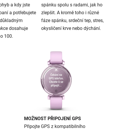
ohyb a kdy jste
spánku spolu s radami, jak ho
aní a potřebujete
zlepšit. A kromě toho i různé
y důkladným
fáze spánku, srdeční tep, stres,
kce dosahuje
okysličení krve nebo dýchání.
do 100.
MOŽNOST PŘIPOJENÍ GPS
Připojte GPS z kompatibilního