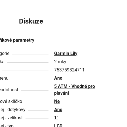
Diskuze
ňkové parametry
gorie
Garmin Lily
ka
2 roky
753759324711
menu
Ano
5 ATM - Vhodné pro
odolnost
plavání
rové sklíčko
Ne
lej - dotykový
Ano
ej - velikost
1"
ej - typ
LCD