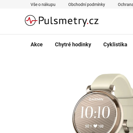
Přejít
Vše o nákupu
Obchodní podmínky
Ochrana
na
obsah
Akce
Chytré hodinky
Cyklistika