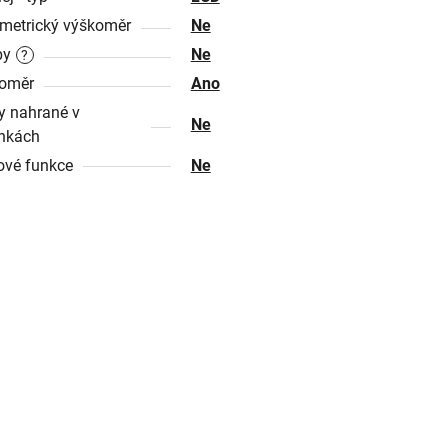
metrický výškoměr
Ne
by
Ne
?
oměr
Ano
 nahrané v
Ne
nkách
ové funkce
Ne