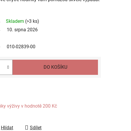
Skladem
(
>3 ks
)
10. srpna 2026
010-02839-00
DO KOŠÍKU
ňky výživy
v hodnotě 200 Kč
Hlídat
Sdílet