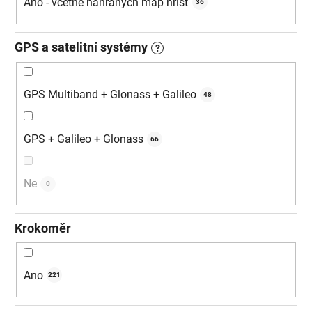
Ano - včetně nahraných map hřišť
36
GPS a satelitní systémy
?
GPS Multiband + Glonass + Galileo
48
GPS + Galileo + Glonass
66
Ne
0
Krokoměr
Ano
221