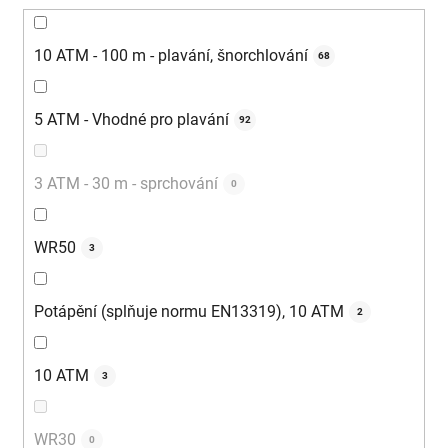
10 ATM - 100 m - plavání, šnorchlování
68
5 ATM - Vhodné pro plavání
92
3 ATM - 30 m - sprchování
0
WR50
3
Potápění (splňuje normu EN13319), 10 ATM
2
10 ATM
3
WR30
0