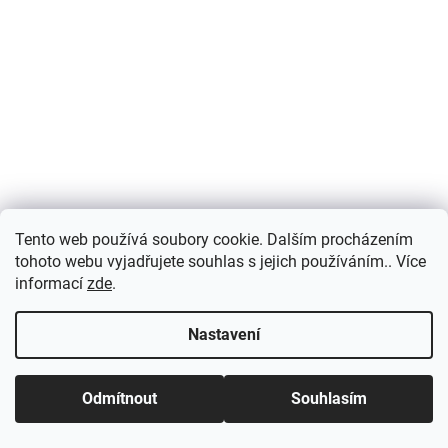
Tento web používá soubory cookie. Dalším procházením
tohoto webu vyjadřujete souhlas s jejich používáním.. Více
Suunto Vertical Titanium Solar
Black + dárek
informací
zde
.
Expedice zboží za 3-6 dnů
Nastavení
15 410 Kč
Odmítnout
Souhlasím
DETAIL