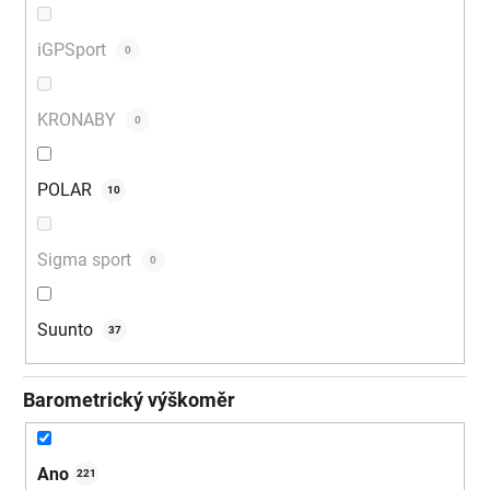
iGPSport
0
KRONABY
0
POLAR
10
Sigma sport
0
Suunto
37
Barometrický výškoměr
Ano
221