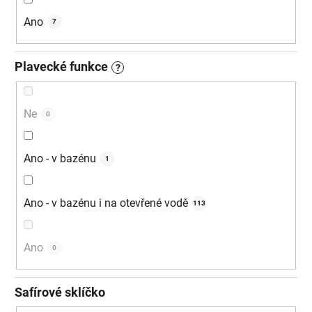
Ano
7
Plavecké funkce
?
Ne
0
Ano - v bazénu
1
Ano - v bazénu i na otevřené vodě
113
Ano
0
Safírové sklíčko