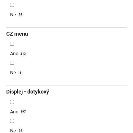
Ne
24
CZ menu
Ano
213
Ne
8
Displej - dotykový
Ano
197
Ne
24