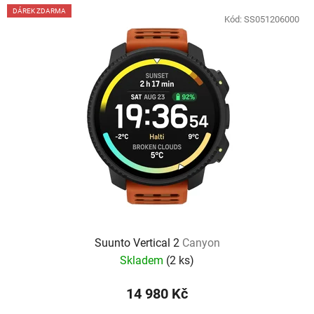
DÁREK ZDARMA
Kód:
SS051206000
Suunto Vertical 2
Canyon
Skladem
(
2 ks
)
14 980 Kč