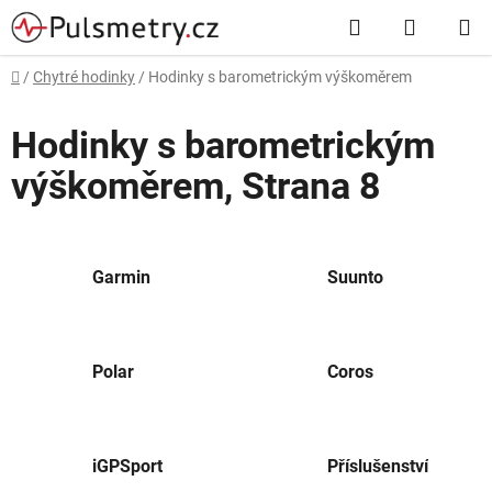
Přejít
Hledat
NÁKUP
na
obsah
KOŠÍK
Domů
/
Chytré hodinky
/
Hodinky s barometrickým výškoměrem
Hodinky s barometrickým
výškoměrem
, Strana 8
Garmin
Suunto
Polar
Coros
iGPSport
Příslušenství