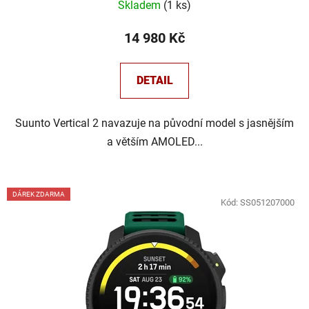
Skladem
(
1 ks
)
14 980 Kč
DETAIL
Suunto Vertical 2 navazuje na původní model s jasnějším
a větším AMOLED...
DÁREK ZDARMA
Kód:
SS051207000