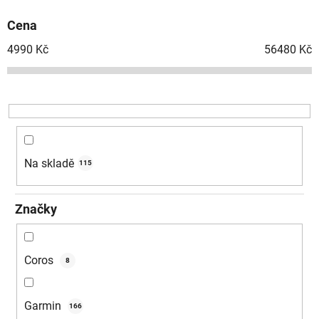
p
Cena
r
o
4990
Kč
56480
Kč
d
u
k
t
ů
Na skladě
115
Značky
Coros
8
Garmin
166