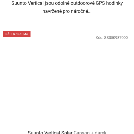
Suunto Vertical jsou odolné outdoorové GPS hodinky
navržené pro náročné...
DÁREK ZDARMA
Kód:
SS050987000
Suunto Vertical Solar
Canyon + dárek