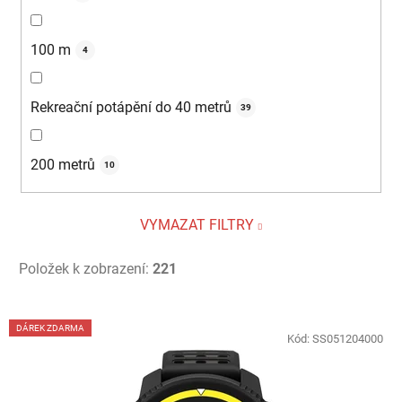
100 m
4
Rekreační potápění do 40 metrů
39
200 metrů
10
VYMAZAT FILTRY
Položek k zobrazení:
221
V
DÁREK ZDARMA
ý
Kód:
SS051204000
p
i