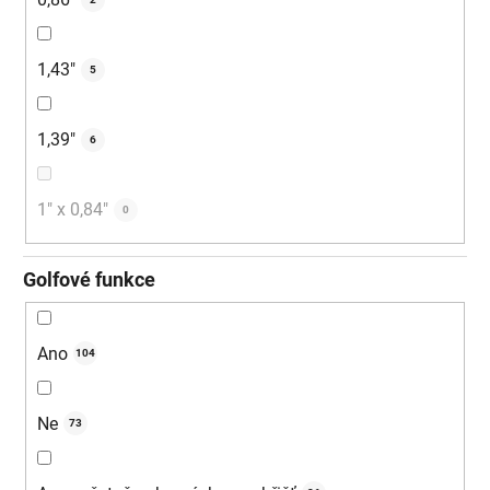
1,43"
5
1,39"
6
1" x 0,84"
0
Golfové funkce
Ano
104
Ne
73