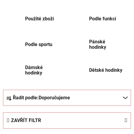
Použité zboží
Podle funkcí
Pánské
Podle sportu
hodinky
Dámské
Dětské hodinky
hodinky
Ř
Řadit podle:
Doporučujeme
a
z
e
ZAVŘÍT FILTR
n
í