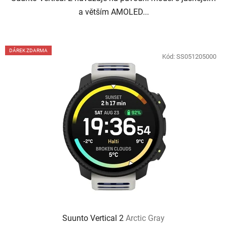
a větším AMOLED...
DÁREK ZDARMA
Kód:
SS051205000
Suunto Vertical 2
Arctic Gray