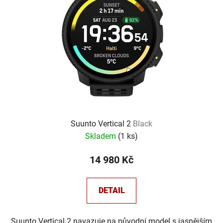
s
p
r
o
d
u
k
t
ů
Suunto Vertical 2
Black
Skladem
(
1 ks
)
14 980 Kč
DETAIL
Suunto Vertical 2 navazuje na původní model s jasnějším