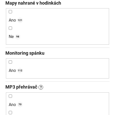
Mapy nahrané v hodinkách
Ano
121
Ne
98
Monitoring spánku
Ano
112
MP3 přehrávač
?
Ano
70