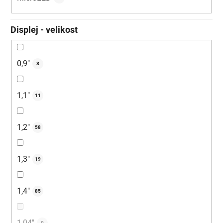
Displej - velikost
0,9"
8
1,1"
11
1,2"
58
1,3"
19
1,4"
85
1,04''
0