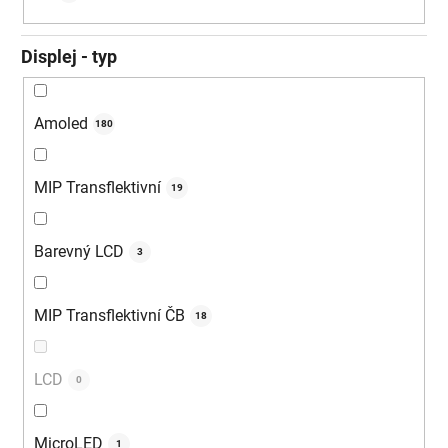
Displej - typ
Amoled
180
MIP Transflektivní
19
Barevný LCD
3
MIP Transflektivní ČB
18
LCD
0
MicroLED
1