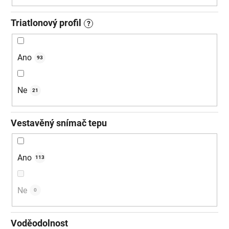
Triatlonový profil
?
Ano
93
Ne
21
Vestavěný snímač tepu
Ano
113
Ne
0
Voděodolnost