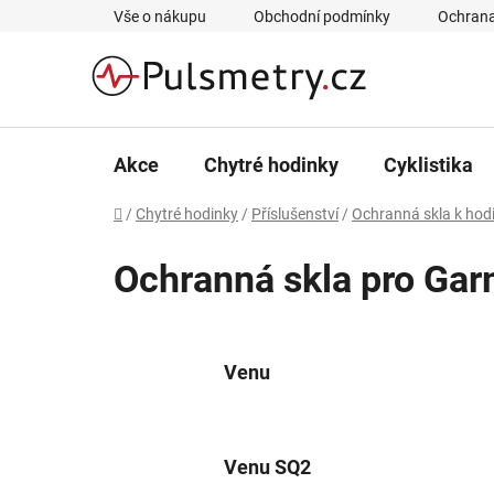
Přejít
Vše o nákupu
Obchodní podmínky
Ochrana
na
obsah
Akce
Chytré hodinky
Cyklistika
Domů
/
Chytré hodinky
/
Příslušenství
/
Ochranná skla k ho
Ochranná skla pro Gar
Venu
Venu SQ2