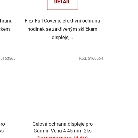
DETAIL
chrana
Flex Full Cover je efektivní ochrana
íčkem
hodinek se zakřiveným sklíčkem
displeje,...
:
5160565
Kód:
5160564
pro
Gelová ochrana displeje pro
ks
Garmin Venu 4 45 mm 2ks