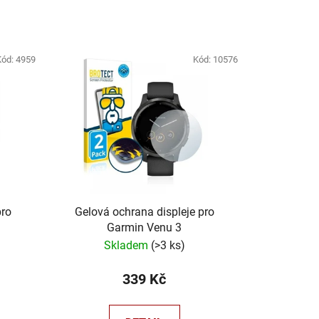
n
í
p
Kód:
4959
Kód:
10576
r
o
d
u
k
t
ů
pro
Gelová ochrana displeje pro
Garmin Venu 3
ů
Skladem
(
>3 ks
)
339 Kč