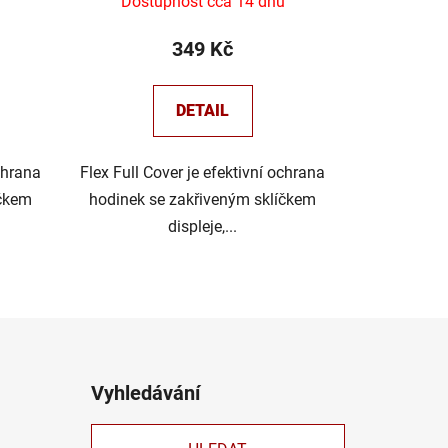
ů
Dostupnost cca 14 dnů
349 Kč
DETAIL
chrana
Flex Full Cover je efektivní ochrana
íčkem
hodinek se zakřiveným sklíčkem
displeje,...
Vyhledávání