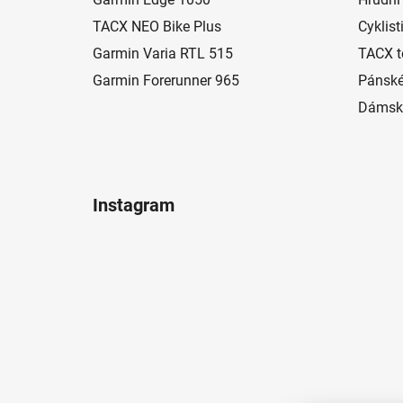
t
í
TACX NEO Bike Plus
Cyklist
Garmin Varia RTL 515
TACX t
Garmin Forerunner 965
Pánské
Dámské
Instagram