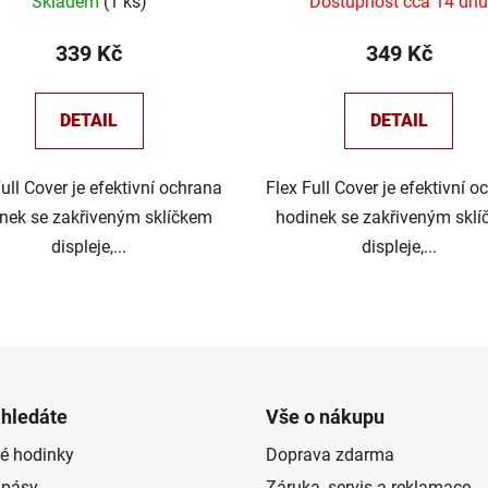
Skladem
(
1 ks
)
Dostupnost cca 14 dn
339 Kč
349 Kč
DETAIL
DETAIL
Full Cover je efektivní ochrana
Flex Full Cover je efektivní o
nek se zakřiveným sklíčkem
hodinek se zakřiveným skl
displeje,...
displeje,...
O
v
l
á
d
 hledáte
Vše o nákupu
a
é hodinky
Doprava zdarma
c
 pásy
Záruka, servis a reklamace