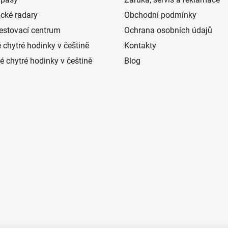
í
p
ické radary
Obchodní podmínky
r
estovací centrum
Ochrana osobních údajů
v
k
 chytré hodinky v češtině
Kontakty
y
 chytré hodinky v češtině
Blog
v
ý
p
i
s
u