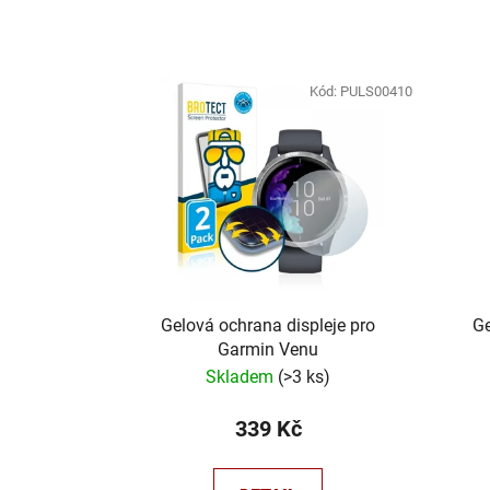
V
ý
Kód:
PULS00410
p
i
s
p
r
o
d
u
Gelová ochrana displeje pro
Ge
Garmin Venu
k
Skladem
(
>3 ks
)
t
ů
339 Kč