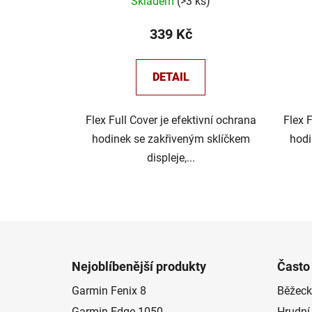
Skladem
(
>3 ks
)
339 Kč
DETAIL
Flex Full Cover je efektivní ochrana
Flex 
hodinek se zakřiveným sklíčkem
hodi
displeje,...
Z
á
Nejoblíbenější produkty
Často
p
Garmin Fenix 8
Běžeck
a
Garmin Edge 1050
Hrudní