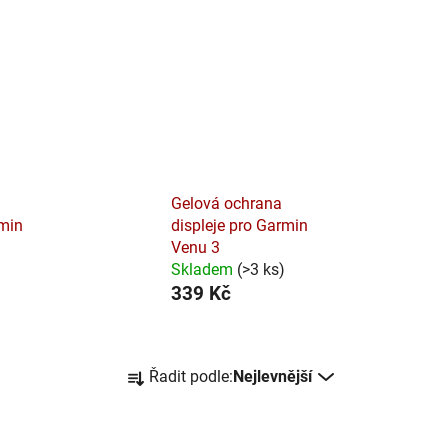
Gelová ochrana
rmin
displeje pro Garmin
Venu 3
Skladem
(
>3 ks
)
339 Kč
Ř
Řadit podle:
Nejlevnější
a
z
e