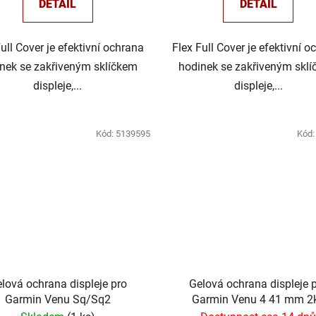
DETAIL
DETAIL
Full Cover je efektivní ochrana
Flex Full Cover je efektivní o
nek se zakřiveným sklíčkem
hodinek se zakřiveným skl
displeje,...
displeje,...
Kód:
5139595
Kód
lová ochrana displeje pro
Gelová ochrana displeje 
Garmin Venu Sq/Sq2
Garmin Venu 4 41 mm 2