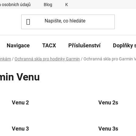
 osobních údajů
Blog
Kontakty
Napsali o nás
Navigace
TACX
Příslušenství
Doplňky 
dinkám
/
Ochranná skla pro hodinky Garmin
/
Ochranná skla pro Garmin 
min Venu
Venu 2
Venu 2s
Venu 3
Venu 3s